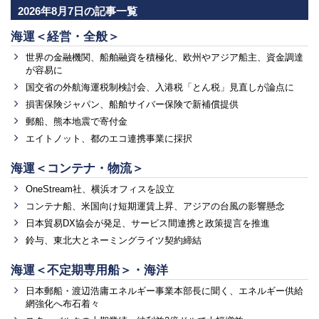
2026年8月7日の記事一覧
海運＜経営・全般＞
世界の金融機関、船舶融資を積極化、欧州やアジア船主、資金調達
が容易に
国交省の外航海運税制検討会、入港税「とん税」見直しが論点に
損害保険ジャパン、船舶サイバー保険で新補償提供
郵船、熊本地震で寄付金
エイトノット、都のエコ連携事業に採択
海運＜コンテナ・物流＞
OneStream社、横浜オフィスを設立
コンテナ船、米国向け短期運賃上昇、アジアの台風の影響懸念
日本貿易DX協会が発足、サービス間連携と政策提言を推進
鈴与、東北大とネーミングライツ契約締結
海運＜不定期専用船＞・海洋
日本郵船・渡辺浩庸エネルギー事業本部長に聞く、エネルギー供給
網強化へ布石着々