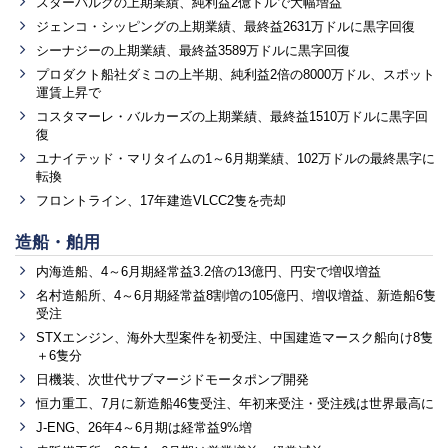
スターバルクの上期業績、純利益2億ドルで大幅増益
ジェンコ・シッピングの上期業績、最終益2631万ドルに黒字回復
シーナジーの上期業績、最終益3589万ドルに黒字回復
プロダクト船社ダミコの上半期、純利益2倍の8000万ドル、スポット
運賃上昇で
コスタマーレ・バルカーズの上期業績、最終益1510万ドルに黒字回
復
ユナイテッド・マリタイムの1～6月期業績、102万ドルの最終黒字に
転換
フロントライン、17年建造VLCC2隻を売却
造船・舶用
内海造船、4～6月期経常益3.2倍の13億円、円安で増収増益
名村造船所、4～6月期経常益8割増の105億円、増収増益、新造船6隻
受注
STXエンジン、海外大型案件を初受注、中国建造マースク船向け8隻
＋6隻分
日機装、次世代サブマージドモータポンプ開発
恒力重工、7月に新造船46隻受注、年初来受注・受注残は世界最高に
J-ENG、26年4～6月期は経常益9%増