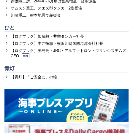
赤阪鐵工所、26年4～6月期は営業増益・経常減益
サムスン重工、スエズ型タンカー2隻受注
川崎重工、熊本地震で義援金
ひと
【ログブック】加藤毅・共栄タンカー社長
【ログブック】中井拓志・横浜川崎国際港湾会社社長
【ログブック】矢島亮・JRC・アルファトロン・マリンシステムズ
CEO
無料
青灯
【青灯】「ご安全に」の輪