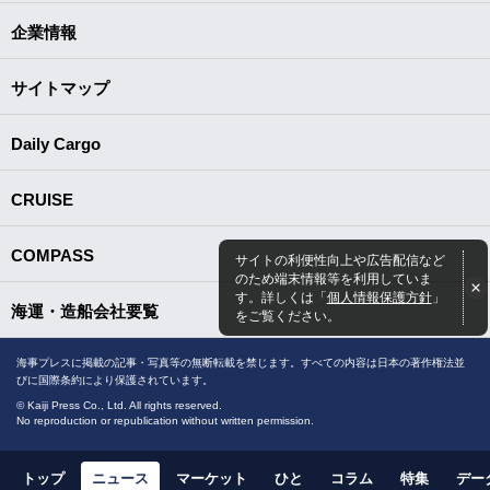
企業情報
サイトマップ
Daily Cargo
CRUISE
COMPASS
サイトの利便性向上や広告配信など
のため端末情報等を利用していま
す。詳しくは「
個人情報保護方針
」
海運・造船会社要覧
をご覧ください。
海事プレスに掲載の記事・写真等の無断転載を禁じます。すべての内容は日本の著作権法並
びに国際条約により保護されています。
© Kaiji Press Co., Ltd. All rights reserved.
No reproduction or republication without written permission.
トップ
ニュース
マーケット
ひと
コラム
特集
デー