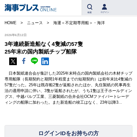
ログイン
検索
HOME
ニュース
海運＜不定期専用船＞・海洋
2026年6月12日
3年連続新造船なく4隻減の57隻
25年末の国内製紙チップ船隊
日本製紙連合会が集計した2025年末時点の国内製紙会社の木材チップ
専用船隊（長期契約と期間1年程度までの短期契約）は前年末比4隻減の
57隻だった。25年は既存船2隻が返船されたほか、丸住製紙の民事再生
法の適用申請に伴い、3隻が返船されたが、うち1隻は王子ホールディン
グス、中越パルプ工業、三菱製紙の合弁会社OCMファイバートレーデ
ィングの船隊に加わった。また新造船の竣工はなく、23年以降3...
ログインIDをお持ちの方