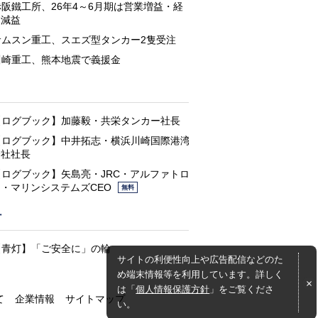
赤阪鐵工所、26年4～6月期は営業増益・経
常減益
サムスン重工、スエズ型タンカー2隻受注
川崎重工、熊本地震で義援金
と
【ログブック】加藤毅・共栄タンカー社長
【ログブック】中井拓志・横浜川崎国際港湾
会社社長
【ログブック】矢島亮・JRC・アルファトロ
ン・マリンシステムズCEO
無料
灯
【青灯】「ご安全に」の輪
サイトの利便性向上や広告配信などのた
め端末情報等を利用しています。詳しく
は「
個人情報保護方針
」をご覧くださ
て
企業情報
サイトマップ
い。