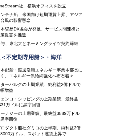
neStream社、横浜オフィスを設立
コンテナ船、米国向け短期運賃上昇、アジア
の台風の影響懸念
日本貿易DX協会が発足、サービス間連携と
政策提言を推進
鈴与、東北大とネーミングライツ契約締結
運＜不定期専用船＞・海洋
日本郵船・渡辺浩庸エネルギー事業本部長に
聞く、エネルギー供給網強化へ布石着々
スターバルクの上期業績、純利益2億ドルで
大幅増益
ジェンコ・シッピングの上期業績、最終益
631万ドルに黒字回復
シーナジーの上期業績、最終益3589万ドル
に黒字回復
プロダクト船社ダミコの上半期、純利益2倍
8000万ドル、スポット運賃上昇で