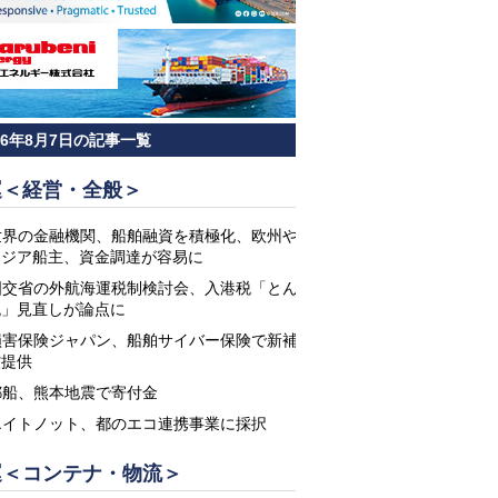
26年8月7日の記事一覧
運＜経営・全般＞
世界の金融機関、船舶融資を積極化、欧州や
アジア船主、資金調達が容易に
国交省の外航海運税制検討会、入港税「とん
税」見直しが論点に
損害保険ジャパン、船舶サイバー保険で新補
償提供
郵船、熊本地震で寄付金
エイトノット、都のエコ連携事業に採択
運＜コンテナ・物流＞