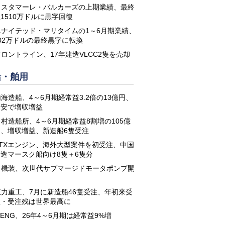
コスタマーレ・バルカーズの上期業績、最終
1510万ドルに黒字回復
ユナイテッド・マリタイムの1～6月期業績、
02万ドルの最終黒字に転換
フロントライン、17年建造VLCC2隻を売却
船・舶用
海造船、4～6月期経常益3.2倍の13億円、
円安で増収増益
名村造船所、4～6月期経常益8割増の105億
円、増収増益、新造船6隻受注
STXエンジン、海外大型案件を初受注、中国
建造マースク船向け8隻＋6隻分
日機装、次世代サブマージドモータポンプ開
発
恒力重工、7月に新造船46隻受注、年初来受
注・受注残は世界最高に
-ENG、26年4～6月期は経常益9%増