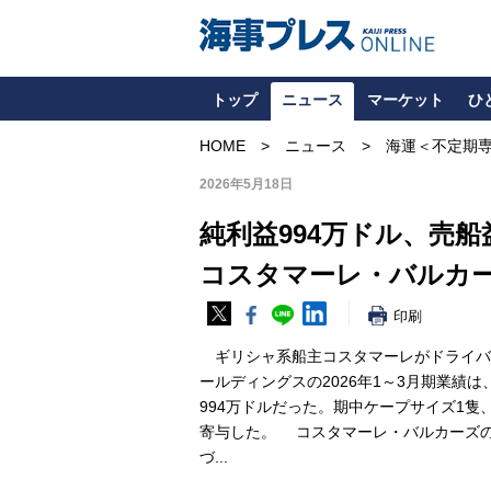
トップ
ニュース
マーケット
ひ
HOME
ニュース
海運＜不定期
2026年5月18日
純利益994万ドル、売船
コスタマーレ・バルカー
印刷
ギリシャ系船主コスタマーレがドライバ
ールディングスの2026年1～3月期業績は
994万ドルだった。期中ケープサイズ1隻
寄与した。 コスタマーレ・バルカーズの
づ...