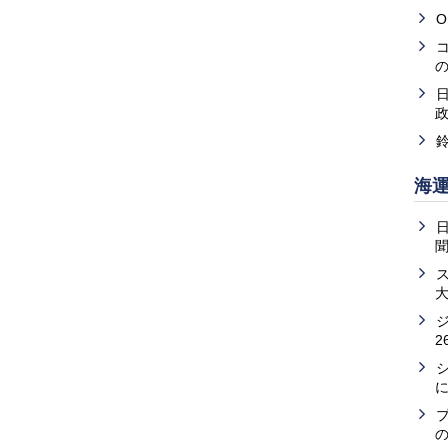
O
海
2
の