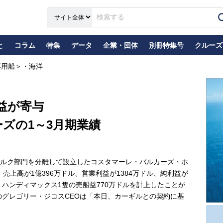
と
コラム
特集
データ
企業・団体
別冊特集号
クルーズ
専用船＞・海洋
益が寄与
ズの1～3月期業績
ルク部門を分離して設立したコスタマーレ・バルカーズ・ホ
、売上高が1億396万ドル、営業利益が1384万ドル、純利益が
、ハンディマックス1隻の売船益770万ドルを計上したことが
グレゴリー・ジコスCEOは「本日、カーギルとの契約に基