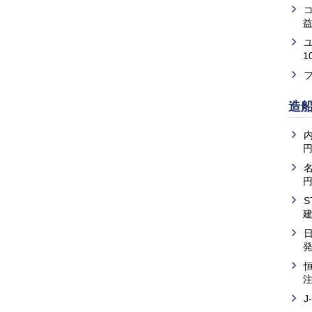
益
1
造
内
J