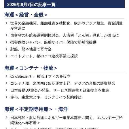
2026年8月7日の記事一覧
海運＜経営・全般＞
世界の金融機関、船舶融資を積極化、欧州やアジア船主、資金調達
が容易に
国交省の外航海運税制検討会、入港税「とん税」見直しが論点に
損害保険ジャパン、船舶サイバー保険で新補償提供
郵船、熊本地震で寄付金
エイトノット、都のエコ連携事業に採択
海運＜コンテナ・物流＞
OneStream社、横浜オフィスを設立
コンテナ船、米国向け短期運賃上昇、アジアの台風の影響懸念
日本貿易DX協会が発足、サービス間連携と政策提言を推進
鈴与、東北大とネーミングライツ契約締結
海運＜不定期専用船＞・海洋
日本郵船・渡辺浩庸エネルギー事業本部長に聞く、エネルギー供給
網強化へ布石着々