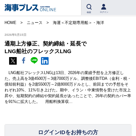
ログイン
検索
HOME
ニュース
海運＜不定期専用船＞・海洋
2026年5月15日
通期上方修正、契約締結・延長で
LNG船社のフレックスLNG
LNG船社フレックスLNGは13日、2026年の業績予想を上方修正し
た。売上高を3億4500万～3億7000万ドル、調整後EBITDA（金利・税・
償却前利益）を2億5500万～2億8000万ドルとし、前回までの予想をそ
れぞれ10%、11%引き上げた。期中、イラン・中東情勢を受けた市況上
昇や、短期契約の締結や契約延長があったことで、26年の契約カバー率
を91%に拡大した。 用船料換算収...
ログインIDをお持ちの方