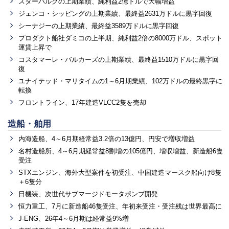
スターバルクの上期業績、純利益2億ドルで大幅増益
ジェンコ・シッピングの上期業績、最終益2631万ドルに黒字回復
シーナジーの上期業績、最終益3589万ドルに黒字回復
プロダクト船社ダミコの上半期、純利益2倍の8000万ドル、スポット
運賃上昇で
コスタマーレ・バルカーズの上期業績、最終益1510万ドルに黒字回
復
ユナイテッド・マリタイムの1～6月期業績、102万ドルの最終黒字に
転換
フロントライン、17年建造VLCC2隻を売却
造船・舶用
内海造船、4～6月期経常益3.2倍の13億円、円安で増収増益
名村造船所、4～6月期経常益8割増の105億円、増収増益、新造船6隻
受注
STXエンジン、海外大型案件を初受注、中国建造マースク船向け8隻
＋6隻分
日機装、次世代サブマージドモータポンプ開発
恒力重工、7月に新造船46隻受注、年初来受注・受注残は世界最高に
J-ENG、26年4～6月期は経常益9%増