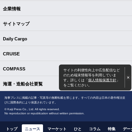
企業情報
サイトマップ
Daily Cargo
CRUISE
COMPASS
サイトの利便性向上や広告配信など
のため端末情報等を利用していま
す。詳しくは「
個人情報保護方針
」
海運・造船会社要覧
をご覧ください。
海事プレスに掲載の記事・写真等の無断転載を禁じます。すべての内容は日本の著作権法並
びに国際条約により保護されています。
© Kaiji Press Co., Ltd. All rights reserved.
No reproduction or republication without written permission.
トップ
ニュース
マーケット
ひと
コラム
特集
デー