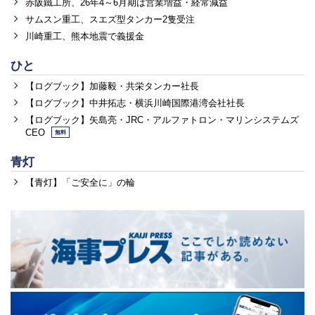
赤阪鐵工所、26年4～6月期は営業増益・経常減益
サムスン重工、スエズ型タンカー2隻受注
川崎重工、熊本地震で義援金
ひと
【ログブック】加藤毅・共栄タンカー社長
【ログブック】中井拓志・横浜川崎国際港湾会社社長
【ログブック】矢島亮・JRC・アルファトロン・マリンシステムズ
CEO
無料
青灯
【青灯】「ご安全に」の輪