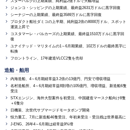
スターバルクの上期業績、純利益2億ドルで大幅増益
ジェンコ・シッピングの上期業績、最終益2631万ドルに黒字回復
シーナジーの上期業績、最終益3589万ドルに黒字回復
プロダクト船社ダミコの上半期、純利益2倍の8000万ドル、スポット
運賃上昇で
コスタマーレ・バルカーズの上期業績、最終益1510万ドルに黒字回
復
ユナイテッド・マリタイムの1～6月期業績、102万ドルの最終黒字に
転換
フロントライン、17年建造VLCC2隻を売却
造船・舶用
内海造船、4～6月期経常益3.2倍の13億円、円安で増収増益
名村造船所、4～6月期経常益8割増の105億円、増収増益、新造船6隻
受注
STXエンジン、海外大型案件を初受注、中国建造マースク船向け8隻
＋6隻分
日機装、次世代サブマージドモータポンプ開発
恒力重工、7月に新造船46隻受注、年初来受注・受注残は世界最高に
J-ENG、26年4～6月期は経常益9%増