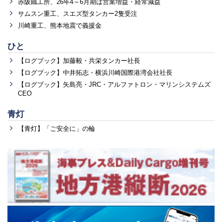
赤阪鐵工所、26年4～6月期は営業増益・経常減益
サムスン重工、スエズ型タンカー2隻受注
川崎重工、熊本地震で義援金
ひと
【ログブック】加藤毅・共栄タンカー社長
【ログブック】中井拓志・横浜川崎国際港湾会社社長
【ログブック】矢島亮・JRC・アルファトロン・マリンシステムズ
CEO
青灯
【青灯】「ご安全に」の輪