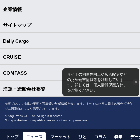
企業情報
サイトマップ
Daily Cargo
CRUISE
COMPASS
サイトの利便性向上や広告配信など
のため端末情報等を利用していま
す。詳しくは「
個人情報保護方針
」
海運・造船会社要覧
をご覧ください。
海事プレスに掲載の記事・写真等の無断転載を禁じます。すべての内容は日本の著作権法並
びに国際条約により保護されています。
© Kaiji Press Co., Ltd. All rights reserved.
No reproduction or republication without written permission.
トップ
ニュース
マーケット
ひと
コラム
特集
デー