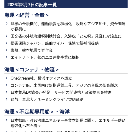
2026年8月7日の記事一覧
海運＜経営・全般＞
世界の金融機関、船舶融資を積極化、欧州やアジア船主、資金調達
が容易に
国交省の外航海運税制検討会、入港税「とん税」見直しが論点に
損害保険ジャパン、船舶サイバー保険で新補償提供
郵船、熊本地震で寄付金
エイトノット、都のエコ連携事業に採択
海運＜コンテナ・物流＞
OneStream社、横浜オフィスを設立
コンテナ船、米国向け短期運賃上昇、アジアの台風の影響懸念
日本貿易DX協会が発足、サービス間連携と政策提言を推進
鈴与、東北大とネーミングライツ契約締結
海運＜不定期専用船＞・海洋
日本郵船・渡辺浩庸エネルギー事業本部長に聞く、エネルギー供給
網強化へ布石着々