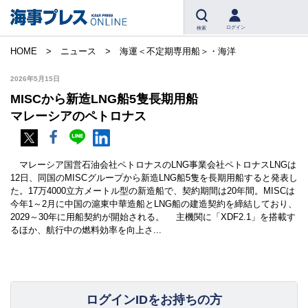
ログイン
検索
HOME
ニュース
海運＜不定期専用船＞・海洋
2026年5月15日
MISCから新造LNG船5隻長期用船
マレーシアのペトロナス
マレーシア国営石油会社ペトロナスのLNG事業会社ペトロナスLNGは
12日、同国のMISCグループから新造LNG船5隻を長期用船すると発表し
た。17万4000立方メートル型の新造船で、契約期間は20年間。MISCは
今年1～2月に中国の滬東中華造船とLNG船の建造契約を締結しており、
2029～30年に用船契約が開始される。 主機関に「XDF2.1」を搭載す
るほか、航行中の燃料効率を向上さ...
ログインIDをお持ちの方