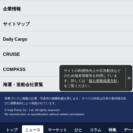
企業情報
サイトマップ
Daily Cargo
CRUISE
COMPASS
サイトの利便性向上や広告配信など
のため端末情報等を利用していま
す。詳しくは「
個人情報保護方針
」
海運・造船会社要覧
をご覧ください。
海事プレスに掲載の記事・写真等の無断転載を禁じます。すべての内容は日本の著作権法並
びに国際条約により保護されています。
© Kaiji Press Co., Ltd. All rights reserved.
No reproduction or republication without written permission.
トップ
ニュース
マーケット
ひと
コラム
特集
デー