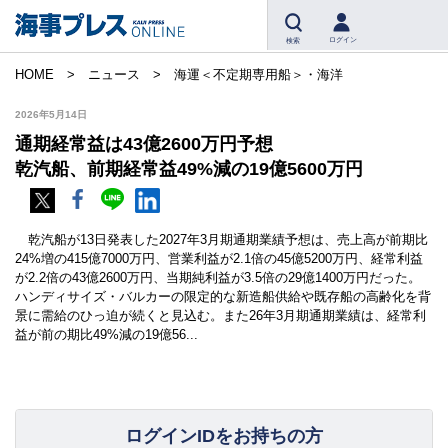
ログイン
検索
HOME
ニュース
海運＜不定期専用船＞・海洋
2026年5月14日
通期経常益は43億2600万円予想
乾汽船、前期経常益49%減の19億5600万円
乾汽船が13日発表した2027年3月期通期業績予想は、売上高が前期比
24%増の415億7000万円、営業利益が2.1倍の45億5200万円、経常利益
が2.2倍の43億2600万円、当期純利益が3.5倍の29億1400万円だった。
ハンディサイズ・バルカーの限定的な新造船供給や既存船の高齢化を背
景に需給のひっ迫が続くと見込む。また26年3月期通期業績は、経常利
益が前の期比49%減の19億56...
ログインIDをお持ちの方