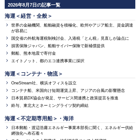
2026年8月7日の記事一覧
海運＜経営・全般＞
世界の金融機関、船舶融資を積極化、欧州やアジア船主、資金調達
が容易に
国交省の外航海運税制検討会、入港税「とん税」見直しが論点に
損害保険ジャパン、船舶サイバー保険で新補償提供
郵船、熊本地震で寄付金
エイトノット、都のエコ連携事業に採択
海運＜コンテナ・物流＞
OneStream社、横浜オフィスを設立
コンテナ船、米国向け短期運賃上昇、アジアの台風の影響懸念
日本貿易DX協会が発足、サービス間連携と政策提言を推進
鈴与、東北大とネーミングライツ契約締結
海運＜不定期専用船＞・海洋
日本郵船・渡辺浩庸エネルギー事業本部長に聞く、エネルギー供給
網強化へ布石着々