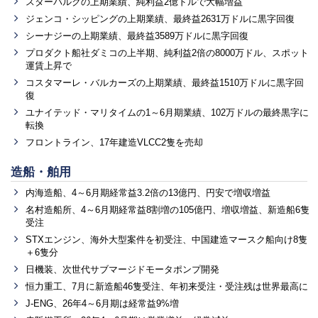
スターバルクの上期業績、純利益2億ドルで大幅増益
ジェンコ・シッピングの上期業績、最終益2631万ドルに黒字回復
シーナジーの上期業績、最終益3589万ドルに黒字回復
プロダクト船社ダミコの上半期、純利益2倍の8000万ドル、スポット
運賃上昇で
コスタマーレ・バルカーズの上期業績、最終益1510万ドルに黒字回
復
ユナイテッド・マリタイムの1～6月期業績、102万ドルの最終黒字に
転換
フロントライン、17年建造VLCC2隻を売却
造船・舶用
内海造船、4～6月期経常益3.2倍の13億円、円安で増収増益
名村造船所、4～6月期経常益8割増の105億円、増収増益、新造船6隻
受注
STXエンジン、海外大型案件を初受注、中国建造マースク船向け8隻
＋6隻分
日機装、次世代サブマージドモータポンプ開発
恒力重工、7月に新造船46隻受注、年初来受注・受注残は世界最高に
J-ENG、26年4～6月期は経常益9%増