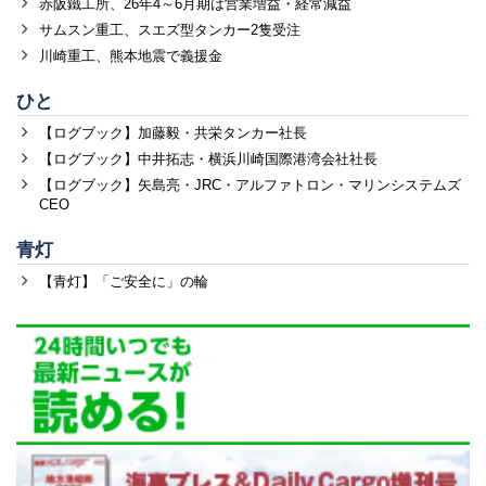
赤阪鐵工所、26年4～6月期は営業増益・経常減益
サムスン重工、スエズ型タンカー2隻受注
川崎重工、熊本地震で義援金
ひと
【ログブック】加藤毅・共栄タンカー社長
【ログブック】中井拓志・横浜川崎国際港湾会社社長
【ログブック】矢島亮・JRC・アルファトロン・マリンシステムズ
CEO
青灯
【青灯】「ご安全に」の輪