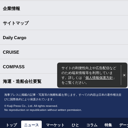
企業情報
サイトマップ
Daily Cargo
CRUISE
COMPASS
サイトの利便性向上や広告配信など
のため端末情報等を利用していま
す。詳しくは「
個人情報保護方針
」
海運・造船会社要覧
をご覧ください。
海事プレスに掲載の記事・写真等の無断転載を禁じます。すべての内容は日本の著作権法並
びに国際条約により保護されています。
© Kaiji Press Co., Ltd. All rights reserved.
No reproduction or republication without written permission.
トップ
ニュース
マーケット
ひと
コラム
特集
デー