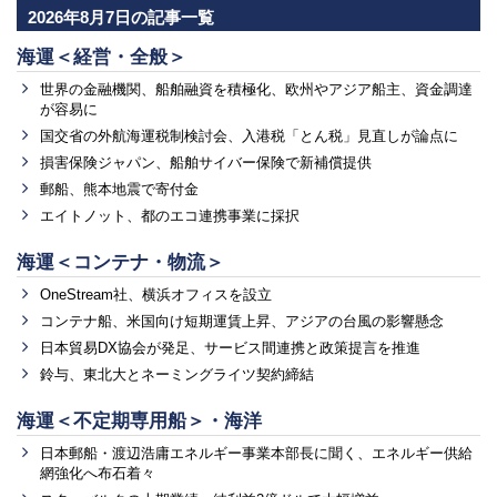
2026年8月7日の記事一覧
海運＜経営・全般＞
世界の金融機関、船舶融資を積極化、欧州やアジア船主、資金調達
が容易に
国交省の外航海運税制検討会、入港税「とん税」見直しが論点に
損害保険ジャパン、船舶サイバー保険で新補償提供
郵船、熊本地震で寄付金
エイトノット、都のエコ連携事業に採択
海運＜コンテナ・物流＞
OneStream社、横浜オフィスを設立
コンテナ船、米国向け短期運賃上昇、アジアの台風の影響懸念
日本貿易DX協会が発足、サービス間連携と政策提言を推進
鈴与、東北大とネーミングライツ契約締結
海運＜不定期専用船＞・海洋
日本郵船・渡辺浩庸エネルギー事業本部長に聞く、エネルギー供給
網強化へ布石着々