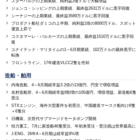
スターバルクの上期業績、純利益2億ドルで大幅増益
ジェンコ・シッピングの上期業績、最終益2631万ドルに黒字回復
シーナジーの上期業績、最終益3589万ドルに黒字回復
プロダクト船社ダミコの上半期、純利益2倍の8000万ドル、スポット
運賃上昇で
コスタマーレ・バルカーズの上期業績、最終益1510万ドルに黒字回
復
ユナイテッド・マリタイムの1～6月期業績、102万ドルの最終黒字に
転換
フロントライン、17年建造VLCC2隻を売却
造船・舶用
内海造船、4～6月期経常益3.2倍の13億円、円安で増収増益
名村造船所、4～6月期経常益8割増の105億円、増収増益、新造船6隻
受注
STXエンジン、海外大型案件を初受注、中国建造マースク船向け8隻
＋6隻分
日機装、次世代サブマージドモータポンプ開発
恒力重工、7月に新造船46隻受注、年初来受注・受注残は世界最高に
J-ENG、26年4～6月期は経常益9%増