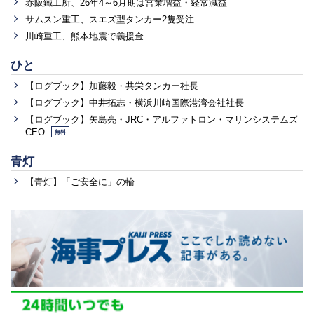
赤阪鐵工所、26年4～6月期は営業増益・経常減益
サムスン重工、スエズ型タンカー2隻受注
川崎重工、熊本地震で義援金
ひと
【ログブック】加藤毅・共栄タンカー社長
【ログブック】中井拓志・横浜川崎国際港湾会社社長
【ログブック】矢島亮・JRC・アルファトロン・マリンシステムズ
CEO
無料
青灯
【青灯】「ご安全に」の輪