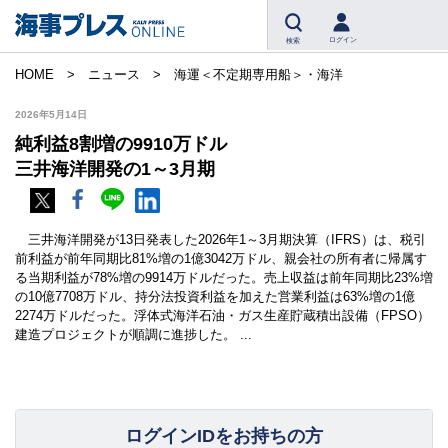
ログイン
検索
HOME
ニュース
海運＜不定期専用船＞・海洋
2026年5月14日
純利益8割増の9910万ドル
三井海洋開発の1～3月期
三井海洋開発が13日発表した2026年1～3月期決算（IFRS）は、税引
前利益が前年同期比81%増の1億3042万ドル、親会社の所有者に帰属す
る当期利益が78%増の9914万ドルだった。売上収益は前年同期比23%増
の10億7708万ドル、持分法投資利益を加えた営業利益は63%増の1億
2274万ドルだった。浮体式海洋石油・ガス生産貯蔵積出設備（FPSO）
建造プロジェクトが順調に進捗した。 ...
ログインIDをお持ちの方