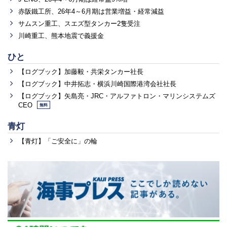
赤阪鐵工所、26年4～6月期は営業増益・経常減益
サムスン重工、スエズ型タンカー2隻受注
川崎重工、熊本地震で義援金
ひと
【ログブック】加藤毅・共栄タンカー社長
【ログブック】中井拓志・横浜川崎国際港湾会社社長
【ログブック】矢島亮・JRC・アルファトロン・マリンシステムズ
CEO
無料
青灯
【青灯】「ご安全に」の輪