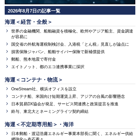
2026年8月7日の記事一覧
海運＜経営・全般＞
世界の金融機関、船舶融資を積極化、欧州やアジア船主、資金調達
が容易に
国交省の外航海運税制検討会、入港税「とん税」見直しが論点に
損害保険ジャパン、船舶サイバー保険で新補償提供
郵船、熊本地震で寄付金
エイトノット、都のエコ連携事業に採択
海運＜コンテナ・物流＞
OneStream社、横浜オフィスを設立
コンテナ船、米国向け短期運賃上昇、アジアの台風の影響懸念
日本貿易DX協会が発足、サービス間連携と政策提言を推進
鈴与、東北大とネーミングライツ契約締結
海運＜不定期専用船＞・海洋
日本郵船・渡辺浩庸エネルギー事業本部長に聞く、エネルギー供給
網強化へ布石着々