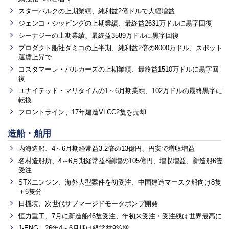
スターバルクの上期業績、純利益2億ドルで大幅増益
ジェンコ・シッピングの上期業績、最終益2631万ドルに黒字回復
シーナジーの上期業績、最終益3589万ドルに黒字回復
プロダクト船社ダミコの上半期、純利益2倍の8000万ドル、スポット
運賃上昇で
コスタマーレ・バルカーズの上期業績、最終益1510万ドルに黒字回
復
ユナイテッド・マリタイムの1～6月期業績、102万ドルの最終黒字に
転換
フロントライン、17年建造VLCC2隻を売却
造船・舶用
内海造船、4～6月期経常益3.2倍の13億円、円安で増収増益
名村造船所、4～6月期経常益8割増の105億円、増収増益、新造船6隻
受注
STXエンジン、海外大型案件を初受注、中国建造マースク船向け8隻
＋6隻分
日機装、次世代サブマージドモータポンプ開発
恒力重工、7月に新造船46隻受注、年初来受注・受注残は世界最高に
J-ENG、26年4～6月期は経常益9%増