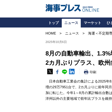
トップ
ニュース
マーケット
ひ
HOME
ニュース
海運＜不定期
2025年10月6日
8月の自動車輸出、1.3%
2カ月ぶりプラス、欧州
印刷
日本自動車工業会の集計による2025年8
増の29万7951台で、2カ月ぶりに前年
加に転じた。今年1～8月の累計輸出台数は前
洋州以外の主要地域で前年比プラスを維持