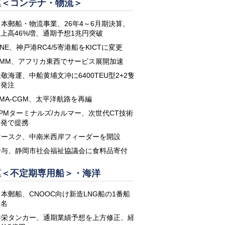
運＜コンテナ・物流＞
日本郵船・物流事業、26年4～6月期決算、
上高46%増、通期予想1兆円突破
NE、神戸港RC4/5寄港船をKICTに変更
HMM、アフリカ東西でサービス展開加速
敬海運、中船黄埔文冲に6400TEU型2+2隻
を発注
CMA-CGM、太平洋航路を再編
APMターミナルズ/カルマー、次世代CT技術
開発で提携
マースク、中南米西岸フィーダーを開設
鈴与、静岡市社会福祉協議会に食料品寄付
運＜不定期専用船＞・海洋
日本郵船、CNOOC向け新造LNG船の1番船
命名
共栄タンカー、通期業績予想を上方修正、経