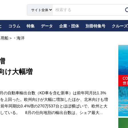
と
コラム
特集
データ
企業・団体
別冊特集号
クルーズ
専用船＞・海洋
増
向け大幅増
月の自動車輸出台数（KD車を含む新車）は前年同月比1.3%
同月を上回った。欧州向けが大幅に増加したほか、北米向けも増
年同期比0.4%増の270万537台とほぼ横ばいで、欧州と大
している。 8月の仕向地別の輸出台数は、シェア最大...