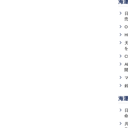
海
売
O
天
海