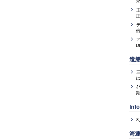
常
造
は
J
Inf
海