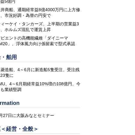
益5億円
玉井商船、通期経常益8億4000万円に上方修
正、市況好調・為替の円安で
ティーケイ・タンカーズ、上半期の営業益3
倍、ホルムズ混乱で運賃上昇
アビエントの高機能繊維「ダイニーマ
DM20」、浮体風力向け係留索で型式承認
船・舶用
三菱造船、4～6月に新造船5隻受注、受注残
23隻に
MU、4～6月期経常益10%増の108億円、今
期も業績堅調
ormation
8月27日に大阪みなとセミナー
運＜経営・全般＞