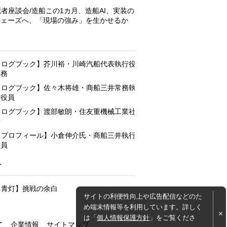
記者座談会/造船この1カ月、造船AI、実装の
フェーズへ、「現場の強み」を生かせるか
と
【ログブック】芥川裕・川崎汽船代表執行役
専務
【ログブック】佐々木将雄・商船三井常務執
行役員
【ログブック】渡部敏朗・住友重機械工業社
長
【プロフィール】小倉伸介氏・商船三井執行
役員
灯
【青灯】挑戦の余白
サイトの利便性向上や広告配信などのた
め端末情報等を利用しています。詳しく
は「
個人情報保護方針
」をご覧くださ
て
企業情報
サイトマップ