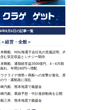
26年8月6日の記事一覧
運＜経営・全般＞
日本郵船、NSU海運子会社化の意義説明、内
航含む安定収益とシナジー期待
日本郵船、通期経常益2500億円、4～6月期
振れ、年間240円へ増配
＜ウクライナ情勢＞商船への攻撃が激化、黒
海のウ・露航路に混乱
川崎汽船、熊本地震で義援金
川崎汽船、業績予想・中計進捗動画を公開
商船三井、熊本地震で義援金