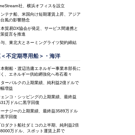
neStream社、横浜オフィスを設立
コンテナ船、米国向け短期運賃上昇、アジア
の台風の影響懸念
日本貿易DX協会が発足、サービス間連携と
政策提言を推進
鈴与、東北大とネーミングライツ契約締結
運＜不定期専用船＞・海洋
日本郵船・渡辺浩庸エネルギー事業本部長に
聞く、エネルギー供給網強化へ布石着々
スターバルクの上期業績、純利益2億ドルで
大幅増益
ジェンコ・シッピングの上期業績、最終益
631万ドルに黒字回復
シーナジーの上期業績、最終益3589万ドル
に黒字回復
プロダクト船社ダミコの上半期、純利益2倍
8000万ドル、スポット運賃上昇で