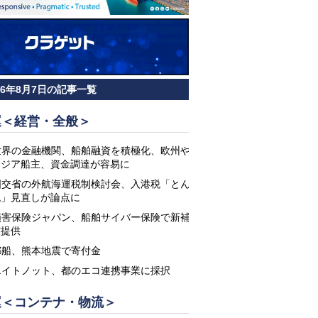
26年8月7日の記事一覧
運＜経営・全般＞
世界の金融機関、船舶融資を積極化、欧州や
アジア船主、資金調達が容易に
国交省の外航海運税制検討会、入港税「とん
税」見直しが論点に
損害保険ジャパン、船舶サイバー保険で新補
償提供
郵船、熊本地震で寄付金
エイトノット、都のエコ連携事業に採択
運＜コンテナ・物流＞