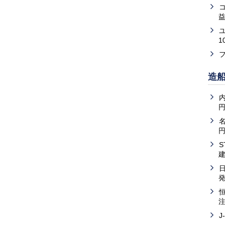
益
1
造
内
J