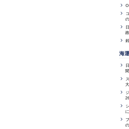
O
海
2
の