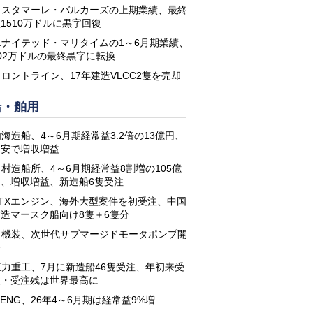
コスタマーレ・バルカーズの上期業績、最終
1510万ドルに黒字回復
ユナイテッド・マリタイムの1～6月期業績、
02万ドルの最終黒字に転換
フロントライン、17年建造VLCC2隻を売却
船・舶用
海造船、4～6月期経常益3.2倍の13億円、
円安で増収増益
名村造船所、4～6月期経常益8割増の105億
円、増収増益、新造船6隻受注
STXエンジン、海外大型案件を初受注、中国
建造マースク船向け8隻＋6隻分
日機装、次世代サブマージドモータポンプ開
発
恒力重工、7月に新造船46隻受注、年初来受
注・受注残は世界最高に
-ENG、26年4～6月期は経常益9%増