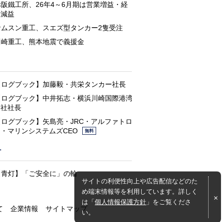
赤阪鐵工所、26年4～6月期は営業増益・経
常減益
サムスン重工、スエズ型タンカー2隻受注
川崎重工、熊本地震で義援金
と
【ログブック】加藤毅・共栄タンカー社長
【ログブック】中井拓志・横浜川崎国際港湾
会社社長
【ログブック】矢島亮・JRC・アルファトロ
ン・マリンシステムズCEO
無料
灯
【青灯】「ご安全に」の輪
サイトの利便性向上や広告配信などのた
め端末情報等を利用しています。詳しく
は「
個人情報保護方針
」をご覧くださ
て
企業情報
サイトマップ
い。