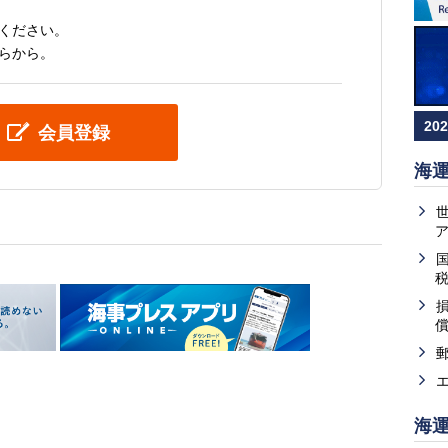
ください。
らから。
20
会員登録
海
海