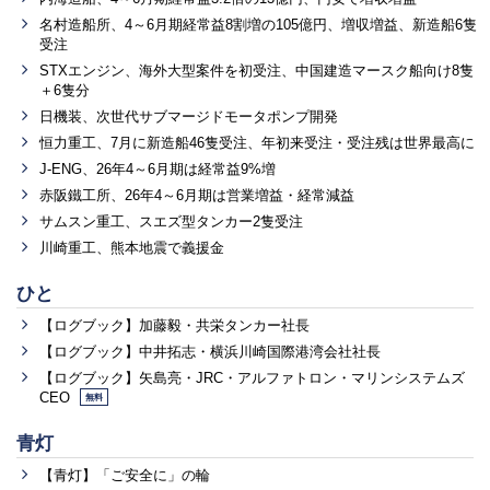
名村造船所、4～6月期経常益8割増の105億円、増収増益、新造船6隻
受注
STXエンジン、海外大型案件を初受注、中国建造マースク船向け8隻
＋6隻分
日機装、次世代サブマージドモータポンプ開発
恒力重工、7月に新造船46隻受注、年初来受注・受注残は世界最高に
J-ENG、26年4～6月期は経常益9%増
赤阪鐵工所、26年4～6月期は営業増益・経常減益
サムスン重工、スエズ型タンカー2隻受注
川崎重工、熊本地震で義援金
ひと
【ログブック】加藤毅・共栄タンカー社長
【ログブック】中井拓志・横浜川崎国際港湾会社社長
【ログブック】矢島亮・JRC・アルファトロン・マリンシステムズ
CEO
無料
青灯
【青灯】「ご安全に」の輪