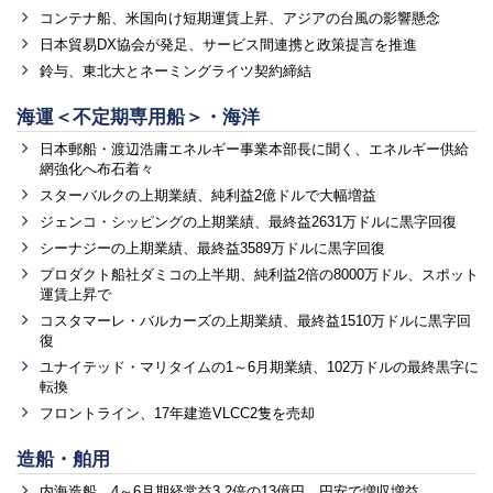
コンテナ船、米国向け短期運賃上昇、アジアの台風の影響懸念
日本貿易DX協会が発足、サービス間連携と政策提言を推進
鈴与、東北大とネーミングライツ契約締結
海運＜不定期専用船＞・海洋
日本郵船・渡辺浩庸エネルギー事業本部長に聞く、エネルギー供給
網強化へ布石着々
スターバルクの上期業績、純利益2億ドルで大幅増益
ジェンコ・シッピングの上期業績、最終益2631万ドルに黒字回復
シーナジーの上期業績、最終益3589万ドルに黒字回復
プロダクト船社ダミコの上半期、純利益2倍の8000万ドル、スポット
運賃上昇で
コスタマーレ・バルカーズの上期業績、最終益1510万ドルに黒字回
復
ユナイテッド・マリタイムの1～6月期業績、102万ドルの最終黒字に
転換
フロントライン、17年建造VLCC2隻を売却
造船・舶用
内海造船、4～6月期経常益3.2倍の13億円、円安で増収増益