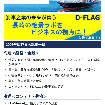
2026年8月7日の記事一覧
海運＜経営・全般＞
世界の金融機関、船舶融資を積極化、欧州やアジア船主、資金調達
が容易に
国交省の外航海運税制検討会、入港税「とん税」見直しが論点に
損害保険ジャパン、船舶サイバー保険で新補償提供
郵船、熊本地震で寄付金
エイトノット、都のエコ連携事業に採択
海運＜コンテナ・物流＞
OneStream社、横浜オフィスを設立