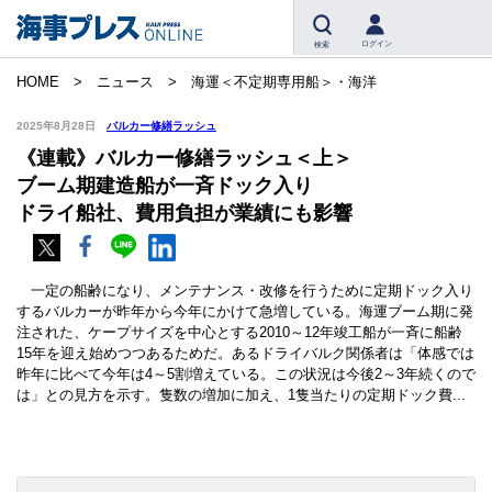
ログイン
検索
HOME
ニュース
海運＜不定期専用船＞・海洋
2025年8月28日
バルカー修繕ラッシュ
《連載》バルカー修繕ラッシュ＜上＞
ブーム期建造船が一斉ドック入り
ドライ船社、費用負担が業績にも影響
一定の船齢になり、メンテナンス・改修を行うために定期ドック入り
するバルカーが昨年から今年にかけて急増している。海運ブーム期に発
注された、ケープサイズを中心とする2010～12年竣工船が一斉に船齢
15年を迎え始めつつあるためだ。あるドライバルク関係者は「体感では
昨年に比べて今年は4～5割増えている。この状況は今後2～3年続くので
は」との見方を示す。隻数の増加に加え、1隻当たりの定期ドック費...