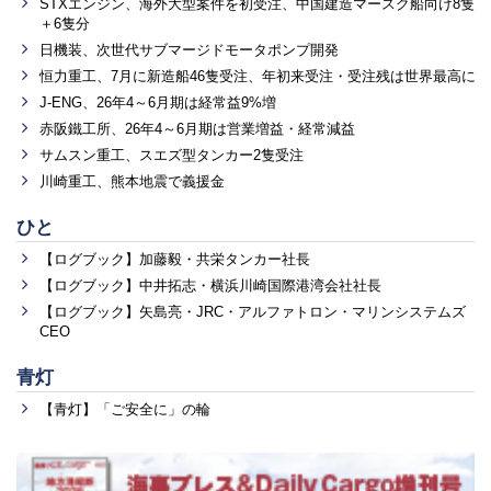
STXエンジン、海外大型案件を初受注、中国建造マースク船向け8隻
＋6隻分
日機装、次世代サブマージドモータポンプ開発
恒力重工、7月に新造船46隻受注、年初来受注・受注残は世界最高に
J-ENG、26年4～6月期は経常益9%増
赤阪鐵工所、26年4～6月期は営業増益・経常減益
サムスン重工、スエズ型タンカー2隻受注
川崎重工、熊本地震で義援金
ひと
【ログブック】加藤毅・共栄タンカー社長
【ログブック】中井拓志・横浜川崎国際港湾会社社長
【ログブック】矢島亮・JRC・アルファトロン・マリンシステムズ
CEO
青灯
【青灯】「ご安全に」の輪