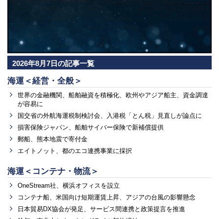
2026年8月7日の記事一覧
海運＜経営・全般＞
世界の金融機関、船舶融資を積極化、欧州やアジア船主、資金調達
が容易に
国交省の外航海運税制検討会、入港税「とん税」見直しが論点に
損害保険ジャパン、船舶サイバー保険で新補償提供
郵船、熊本地震で寄付金
エイトノット、都のエコ連携事業に採択
海運＜コンテナ・物流＞
OneStream社、横浜オフィスを設立
コンテナ船、米国向け短期運賃上昇、アジアの台風の影響懸念
日本貿易DX協会が発足、サービス間連携と政策提言を推進