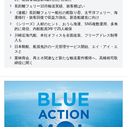
長距離フェリー10月輸送実績、旅客横ばい
《連載》長距離フェリー船社の舵取り⑥、太平洋フェリー、海
運移行・旅客回復で収益力強化、新造船建造に向け
《シリーズ》人材のヒント、おうら海運、SNS複数運用、多角
的に発信、内航船員3年で25人確保
川崎近海汽船、本社オフィスを全面改装、フリーアドレス制導
入も
日本郵船、船員免許の一元管理サービス開始、エイ・アイ・エ
スと
栗林商会、再エネ関連など新たな輸送案件獲得へ、高橋裕司取
締役に聞く