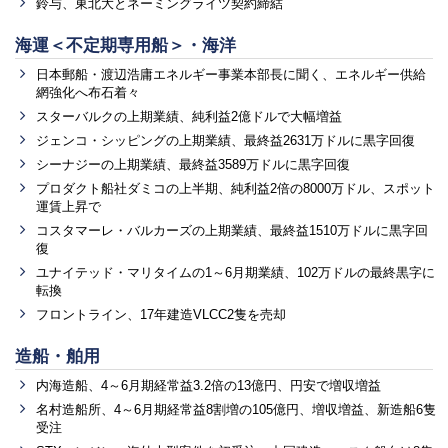
鈴与、東北大とネーミングライツ契約締結
海運＜不定期専用船＞・海洋
日本郵船・渡辺浩庸エネルギー事業本部長に聞く、エネルギー供給
網強化へ布石着々
スターバルクの上期業績、純利益2億ドルで大幅増益
ジェンコ・シッピングの上期業績、最終益2631万ドルに黒字回復
シーナジーの上期業績、最終益3589万ドルに黒字回復
プロダクト船社ダミコの上半期、純利益2倍の8000万ドル、スポット
運賃上昇で
コスタマーレ・バルカーズの上期業績、最終益1510万ドルに黒字回
復
ユナイテッド・マリタイムの1～6月期業績、102万ドルの最終黒字に
転換
フロントライン、17年建造VLCC2隻を売却
造船・舶用
内海造船、4～6月期経常益3.2倍の13億円、円安で増収増益
名村造船所、4～6月期経常益8割増の105億円、増収増益、新造船6隻
受注