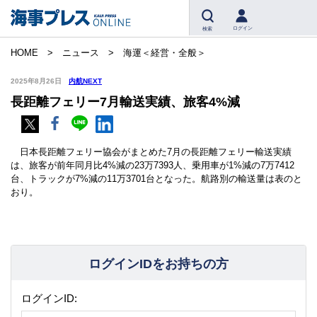
ログイン
検索
HOME
ニュース
海運＜経営・全般＞
2025年8月26日
内航NEXT
長距離フェリー7月輸送実績、旅客4%減
日本長距離フェリー協会がまとめた7月の長距離フェリー輸送実績
は、旅客が前年同月比4%減の23万7393人、乗用車が1%減の7万7412
台、トラックが7%減の11万3701台となった。航路別の輸送量は表のと
おり。
ログインIDをお持ちの方
ログインID: