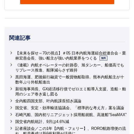
関連記事
【未来を探せ～70の視点】＃05 日本内航海運組合総連合会・栗
林宏𠮷会長、強い船主が強い内航業界をつくる
無料
《連載》内航オペレーターの針路⑥、旭タンカー、船価高でも
リプレース推進、船隊減らさず維持
黒田海運、肥後銀行融資で一般貨物船取得、熊本内航船主が十
数年ぶり外航船進出
新垣海事局長、GX経済移行債でゼロエミ船導入支援、造船・舶
用のシェア巻き返し図る
全内船四国支部、叶内航課長招き議論
国交省、安定・効率輸送協議会、「標準的な考え方」案を議論
石崎汽船、国内初リニアジェット採用船就航、高速船“SeaMAX”
国交省内航統計、9月は4.6%減
記者座談会／この1年【内航・フェリー】、RORO航路増便の流
れ、船員養成は新6級利用が活発に