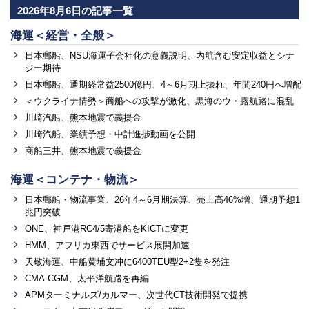
2026年8月6日の記事一覧
海運＜経営・全般＞
日本郵船、NSU海運子会社化の意義説明、内航含む安定収益とシナ
ジー期待
日本郵船、通期経常益2500億円、4～6月期上振れ、年間240円へ増配
＜ウクライナ情勢＞商船への攻撃が激化、黒海のウ・露航路に混乱
川崎汽船、熊本地震で義援金
川崎汽船、業績予想・中計進捗動画を公開
商船三井、熊本地震で義援金
海運＜コンテナ・物流＞
日本郵船・物流事業、26年4～6月期決算、売上高46%増、通期予想1
兆円突破
ONE、神戸港RC4/5寄港船をKICTに変更
HMM、アフリカ東西でサービス展開加速
天敬海運、中船黄埔文冲に6400TEU型2+2隻を発注
CMA-CGM、太平洋航路を再編
APMターミナルズ/カルマー、次世代CT技術開発で提携