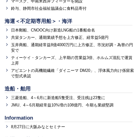
マースク、中南米西岸フィーダーを開設
鈴与、静岡市社会福祉協議会に食料品寄付
海運＜不定期専用船＞・海洋
日本郵船、CNOOC向け新造LNG船の1番船命名
共栄タンカー、通期業績予想を上方修正、経常益5億円
玉井商船、通期経常益8億4000万円に上方修正、市況好調・為替の円
安で
ティーケイ・タンカーズ、上半期の営業益3倍、ホルムズ混乱で運賃
上昇
アビエントの高機能繊維「ダイニーマ DM20」、浮体風力向け係留索
で型式承認
造船・舶用
三菱造船、4～6月に新造船5隻受注、受注残は23隻に
JMU、4～6月期経常益10%増の108億円、今期も業績堅調
Information
8月27日に大阪みなとセミナー