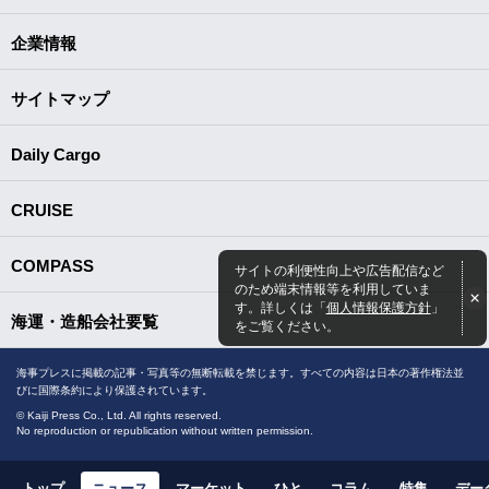
企業情報
サイトマップ
Daily Cargo
CRUISE
COMPASS
サイトの利便性向上や広告配信など
のため端末情報等を利用していま
す。詳しくは「
個人情報保護方針
」
海運・造船会社要覧
をご覧ください。
海事プレスに掲載の記事・写真等の無断転載を禁じます。すべての内容は日本の著作権法並
びに国際条約により保護されています。
© Kaiji Press Co., Ltd. All rights reserved.
No reproduction or republication without written permission.
トップ
ニュース
マーケット
ひと
コラム
特集
デー