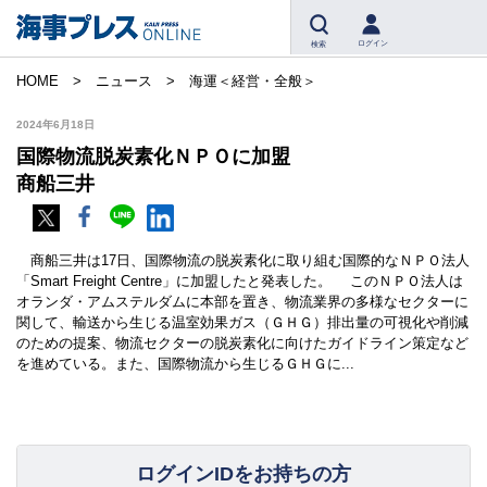
ログイン
検索
HOME
ニュース
海運＜経営・全般＞
2024年6月18日
国際物流脱炭素化ＮＰＯに加盟
商船三井
商船三井は17日、国際物流の脱炭素化に取り組む国際的なＮＰＯ法人
「Smart Freight Centre」に加盟したと発表した。 このＮＰＯ法人は
オランダ・アムステルダムに本部を置き、物流業界の多様なセクターに
関して、輸送から生じる温室効果ガス（ＧＨＧ）排出量の可視化や削減
のための提案、物流セクターの脱炭素化に向けたガイドライン策定など
を進めている。また、国際物流から生じるＧＨＧに...
ログインIDをお持ちの方