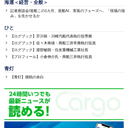
海運＜経営・全般＞
記者座談会/造船この1カ月、造船AI、実装のフェーズへ、「現場の強
み」を生かせるか
ひと
【ログブック】芥川裕・川崎汽船代表執行役専務
【ログブック】佐々木将雄・商船三井常務執行役員
【ログブック】渡部敏朗・住友重機械工業社長
【プロフィール】小倉伸介氏・商船三井執行役員
青灯
【青灯】挑戦の余白