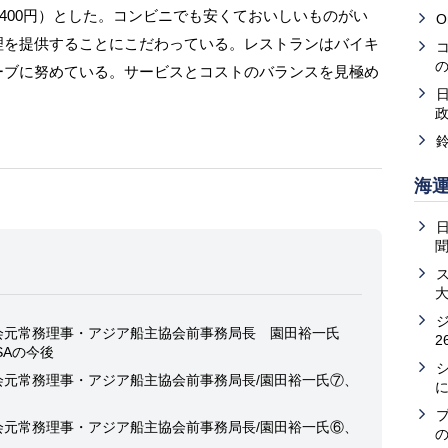
2400円）とした。コンビニでも安くておいしいものがい
O
理を提供することにこだわっている。レストランはバイキ
ーブに努めている。サービスとコストのバランスを見極め
海
会元常務理事・アジア船主協会前事務局長 園田裕一氏
2
SAの今後
会元常務理事・アジア船主協会前事務局長/園田裕一氏⑦、
会元常務理事・アジア船主協会前事務局長/園田裕一氏⑥、
の