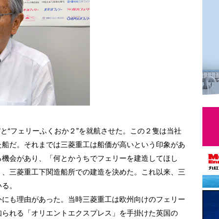
”と“フェリーふくおか２”を就航させた。この２隻は当社
た船だ。それまでは三菱重工は船価が高いという印象があ
る機会があり、「何とかうちでフェリーを建造してほし
く、三菱重工下関造船所での建造を決めた。これ以来、三
いる。
にも理由があった。当時三菱重工は欧州向けのフェリー
知られる「オリエントエクスプレス」を手掛けた英国の