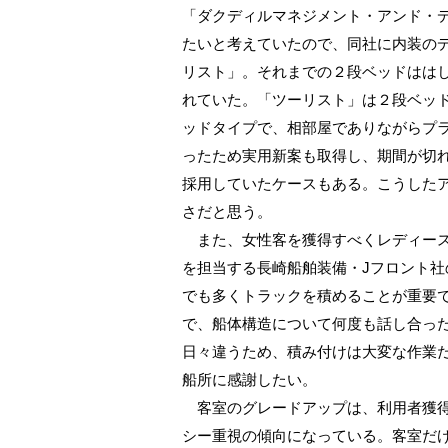
「ダクディルマネジメント・アンド・
たいと考えていたので、同社に内装の
リスト」。それまでの２段ベッドはは
れていた。「ツーリスト」は２段ベッ
ッドタイプで、相部屋でありながらプ
ったため実用新案も取得し、期間が切
採用していたケースもある。こうした
さだと思う。
また、女性客を獲得すべくレディース
を担当する長崎船舶装備・Jフロント
でも多くトラックを積めることが重要
で、船体構造について何度も話し合っ
日々違うため、積み付けは大変な作業
船所に感謝したい。
客室のグレードアップは、利用者獲得
シー重視の傾向になっている。客室だ