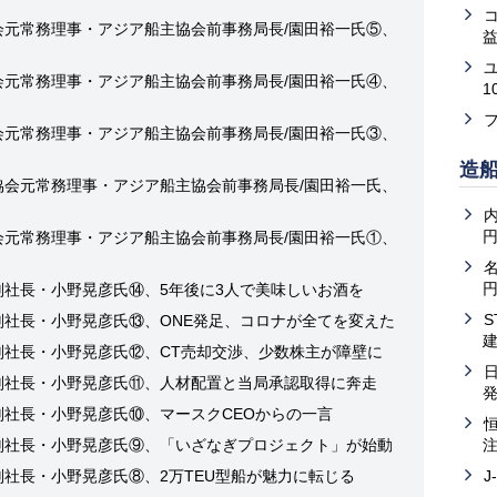
会元常務理事・アジア船主協会前事務局長/園田裕一氏⑤、
益
会元常務理事・アジア船主協会前事務局長/園田裕一氏④、
1
会元常務理事・アジア船主協会前事務局長/園田裕一氏③、
造
協会元常務理事・アジア船主協会前事務局長/園田裕一氏、
内
会元常務理事・アジア船主協会前事務局長/園田裕一氏①、
副社長・小野晃彦氏⑭、5年後に3人で美味しいお酒を
副社長・小野晃彦氏⑬、ONE発足、コロナが全てを変えた
副社長・小野晃彦氏⑫、CT売却交渉、少数株主が障壁に
副社長・小野晃彦氏⑪、人材配置と当局承認取得に奔走
副社長・小野晃彦氏⑩、マースクCEOからの一言
副社長・小野晃彦氏⑨、「いざなぎプロジェクト」が始動
副社長・小野晃彦氏⑧、2万TEU型船が魅力に転じる
J