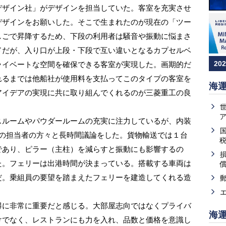
デザイン社」がデザインを担当していた。客室を充実させ
デザインをお願いした。そこで生まれたのが現在の「ツー
しごで昇降するため、下段の利用者は騒音や振動に悩まさ
ドだが、入り口が上段・下段で互い違いとなるカプセルベ
20
ライベートな空間を確保できる客室が実現した。画期的だ
れるまでは他船社が使用料を支払ってこのタイプの客室を
海
アイデアの実現に共に取り組んでくれるのが三菱重工の良
ルームやパウダールームの充実に注力しているが、内装
社の担当者の方々と長時間議論をした。貨物輸送では１台
であり、ピラー（主柱）を減らすと振動にも影響するの
た。フェリーは出港時間が決まっている。搭載する車両は
だ。乗組員の要望を踏まえたフェリーを建造してくれる造
に非常に重要だと感じる。大部屋志向ではなくプライバ
海
けでなく、レストランにも力を入れ、品数と価格を意識し