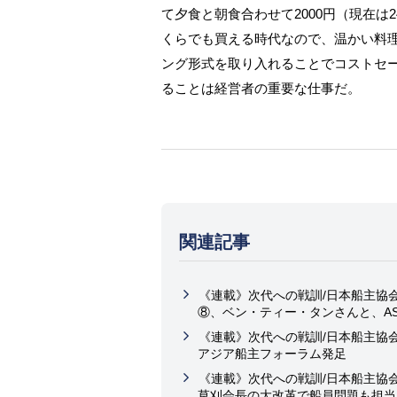
て夕食と朝食合わせて2000円（現在は
くらでも買える時代なので、温かい料
ング形式を取り入れることでコストセ
ることは経営者の重要な仕事だ。
関連記事
《連載》次代への戦訓/日本船主協
⑧、ベン・ティー・タンさんと、A
《連載》次代への戦訓/日本船主協
アジア船主フォーラム発足
《連載》次代への戦訓/日本船主協
草刈会長の大改革で船員問題も担当