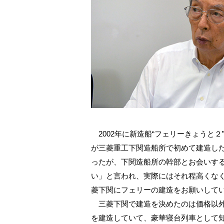
2002年に新造船“フェリーきょうと２
が三菱重工下関造船所で初めて建造し
ったが、下関造船所の幹部とお会いす
い」と言われ、実際にはそれ程高くな
菱下関にフェリーの建造をお願いして
三菱下関で建造を決めたのは価格以外
を建造していて、豪華寝台列車として