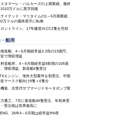
コスタマーレ・バルカーズの上期業績、最終
1510万ドルに黒字回復
ユナイテッド・マリタイムの1～6月期業績、
02万ドルの最終黒字に転換
フロントライン、17年建造VLCC2隻を売却
船・舶用
海造船、4～6月期経常益3.2倍の13億円、
円安で増収増益
名村造船所、4～6月期経常益8割増の105億
円、増収増益、新造船6隻受注
STXエンジン、海外大型案件を初受注、中国
建造マースク船向け8隻＋6隻分
日機装、次世代サブマージドモータポンプ開
発
恒力重工、7月に新造船46隻受注、年初来受
注・受注残は世界最高に
-ENG、26年4～6月期は経常益9%増