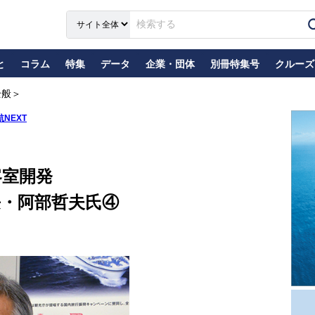
と
コラム
特集
データ
企業・団体
別冊特集号
クルーズ
全般＞
航NEXT
客室開発
・阿部哲夫氏④