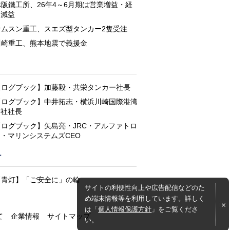
赤阪鐵工所、26年4～6月期は営業増益・経
常減益
サムスン重工、スエズ型タンカー2隻受注
川崎重工、熊本地震で義援金
と
【ログブック】加藤毅・共栄タンカー社長
【ログブック】中井拓志・横浜川崎国際港湾
会社社長
【ログブック】矢島亮・JRC・アルファトロ
ン・マリンシステムズCEO
灯
【青灯】「ご安全に」の輪
サイトの利便性向上や広告配信などのた
め端末情報等を利用しています。詳しく
は「
個人情報保護方針
」をご覧くださ
て
企業情報
サイトマップ
い。