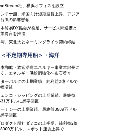
neStream社、横浜オフィスを設立
コンテナ船、米国向け短期運賃上昇、アジア
の台風の影響懸念
日本貿易DX協会が発足、サービス間連携と
政策提言を推進
鈴与、東北大とネーミングライツ契約締結
運＜不定期専用船＞・海洋
日本郵船・渡辺浩庸エネルギー事業本部長に
聞く、エネルギー供給網強化へ布石着々
スターバルクの上期業績、純利益2億ドルで
大幅増益
ジェンコ・シッピングの上期業績、最終益
631万ドルに黒字回復
シーナジーの上期業績、最終益3589万ドル
に黒字回復
プロダクト船社ダミコの上半期、純利益2倍
8000万ドル、スポット運賃上昇で