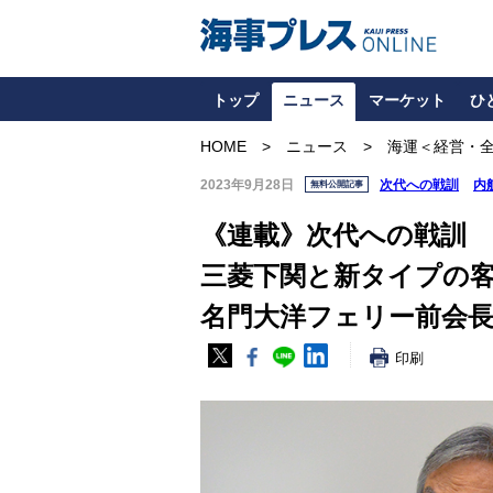
トップ
ニュース
マーケット
ひ
HOME
ニュース
海運＜経営・
2023年9月28日
次代への戦訓
内
無料公開記事
《連載》次代への戦訓
三菱下関と新タイプの
名門大洋フェリー前会長
印刷