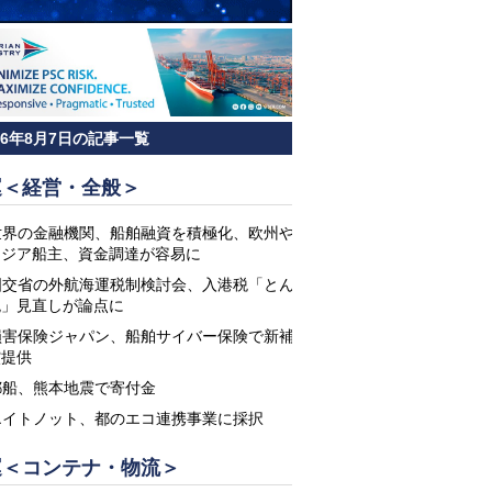
26年8月7日の記事一覧
運＜経営・全般＞
世界の金融機関、船舶融資を積極化、欧州や
アジア船主、資金調達が容易に
国交省の外航海運税制検討会、入港税「とん
税」見直しが論点に
損害保険ジャパン、船舶サイバー保険で新補
償提供
郵船、熊本地震で寄付金
エイトノット、都のエコ連携事業に採択
運＜コンテナ・物流＞