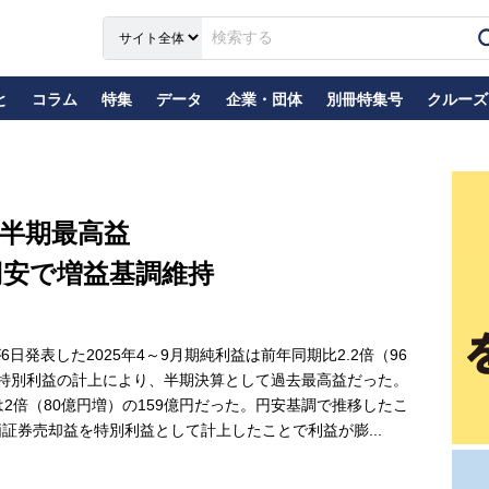
と
コラム
特集
データ
企業・団体
別冊特集号
クルーズ
、半期最高益
円安で増益基調維持
発表した2025年4～9月期純利益は前年同期比2.2倍（96
と特別利益の計上により、半期決算として過去最高益だった。
は2倍（80億円増）の159億円だった。円安基調で推移したこ
証券売却益を特別利益として計上したことで利益が膨...