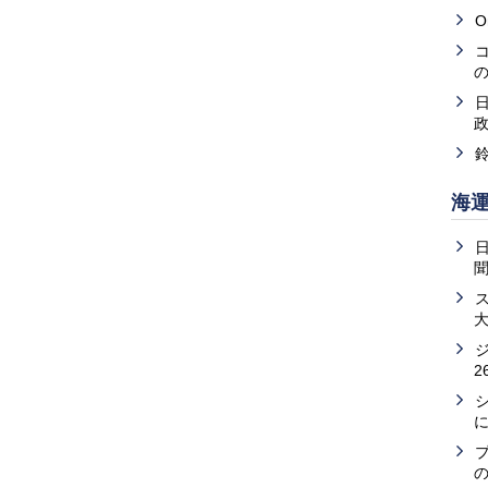
O
海
2
の