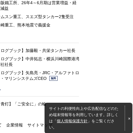
赤阪鐵工所、26年4～6月期は営業増益・経
常減益
サムスン重工、スエズ型タンカー2隻受注
川崎重工、熊本地震で義援金
と
【ログブック】加藤毅・共栄タンカー社長
【ログブック】中井拓志・横浜川崎国際港湾
会社社長
【ログブック】矢島亮・JRC・アルファトロ
ン・マリンシステムズCEO
無料
灯
【青灯】「ご安全に」の輪
サイトの利便性向上や広告配信などのた
め端末情報等を利用しています。詳しく
は「
個人情報保護方針
」をご覧くださ
て
企業情報
サイトマップ
い。