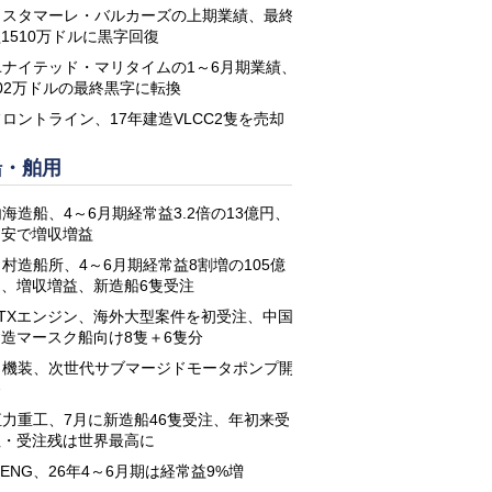
コスタマーレ・バルカーズの上期業績、最終
1510万ドルに黒字回復
ユナイテッド・マリタイムの1～6月期業績、
02万ドルの最終黒字に転換
フロントライン、17年建造VLCC2隻を売却
船・舶用
海造船、4～6月期経常益3.2倍の13億円、
円安で増収増益
名村造船所、4～6月期経常益8割増の105億
円、増収増益、新造船6隻受注
STXエンジン、海外大型案件を初受注、中国
建造マースク船向け8隻＋6隻分
日機装、次世代サブマージドモータポンプ開
発
恒力重工、7月に新造船46隻受注、年初来受
注・受注残は世界最高に
-ENG、26年4～6月期は経常益9%増