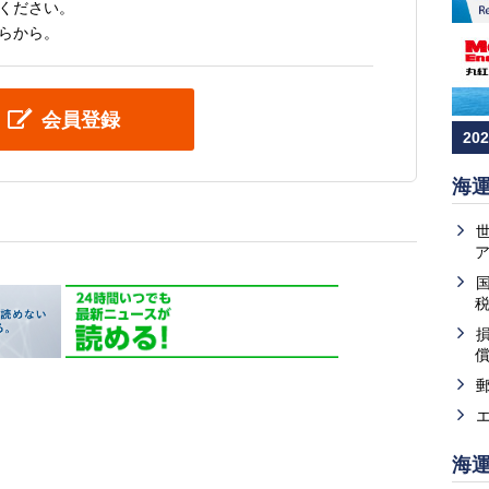
ください。
らから。
会員登録
20
海
海