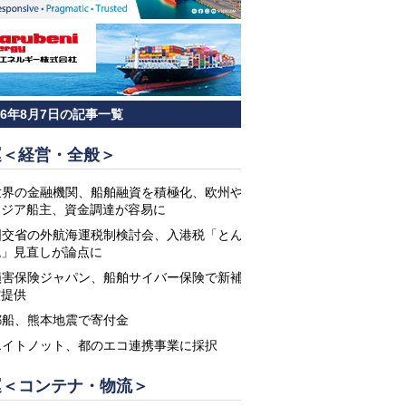
26年8月7日の記事一覧
運＜経営・全般＞
世界の金融機関、船舶融資を積極化、欧州や
アジア船主、資金調達が容易に
国交省の外航海運税制検討会、入港税「とん
税」見直しが論点に
損害保険ジャパン、船舶サイバー保険で新補
償提供
郵船、熊本地震で寄付金
エイトノット、都のエコ連携事業に採択
運＜コンテナ・物流＞