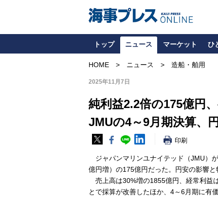
トップ
ニュース
マーケット
ひ
HOME
ニュース
造船・舶用
2025年11月7日
純利益2.2倍の175億円
JMUの4～9月期決算、
印刷
ジャパンマリンユナイテッド（JMU）が6日
億円増）の175億円だった。円安の影響
売上高は30%増の1855億円、経常利益
とで採算が改善したほか、4～6月期に有価