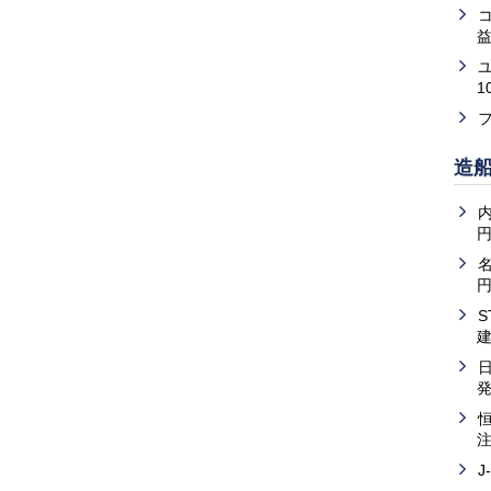
益
1
造
内
J