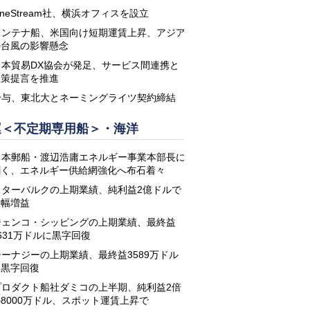
neStream社、横浜オフィスを設立
コンテナ船、米国向け短期運賃上昇、アジア
の台風の影響懸念
日本貿易DX協会が発足、サービス間連携と
政策提言を推進
鈴与、東北大とネーミングライツ契約締結
運＜不定期専用船＞・海洋
日本郵船・渡辺浩庸エネルギー事業本部長に
聞く、エネルギー供給網強化へ布石着々
スターバルクの上期業績、純利益2億ドルで
大幅増益
ジェンコ・シッピングの上期業績、最終益
631万ドルに黒字回復
シーナジーの上期業績、最終益3589万ドル
に黒字回復
プロダクト船社ダミコの上半期、純利益2倍
8000万ドル、スポット運賃上昇で