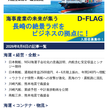
2026年8月6日の記事一覧
海運＜経営・全般＞
日本郵船、NSU海運子会社化の意義説明、内航含む安定収益とシナ
ジー期待
日本郵船、通期経常益2500億円、4～6月期上振れ、年間240円へ増配
＜ウクライナ情勢＞商船への攻撃が激化、黒海のウ・露航路に混乱
川崎汽船、熊本地震で義援金
川崎汽船、業績予想・中計進捗動画を公開
商船三井、熊本地震で義援金
海運＜コンテナ・物流＞