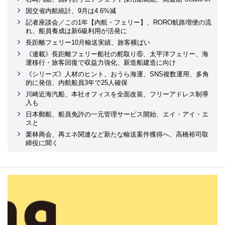
国交省内航統計、9月は4.6%減
記者座談会／この1年【内航・フェリー】、RORO航路増便の流
れ、船員養成は新6級利用が活発に
長距離フェリー10月輸送実績、旅客横ばい
《連載》長距離フェリー船社の舵取り⑥、太平洋フェリー、海
運移行・旅客回復で収益力強化、新造船建造に向け
《シリーズ》人材のヒント、おうら海運、SNS複数運用、多角
的に発信、内航船員3年で25人確保
川崎近海汽船、本社オフィスを全面改装、フリーアドレス制導
入も
日本郵船、船員免許の一元管理サービス開始、エイ・アイ・エ
スと
栗林商会、再エネ関連など新たな輸送案件獲得へ、高橋裕司取
締役に聞く