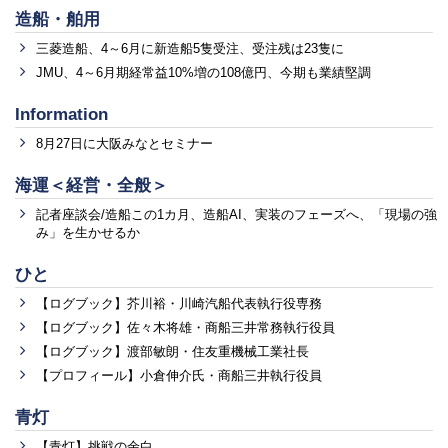
造船・舶用
三菱造船、4～6月に新造船5隻受注、受注残は23隻に
JMU、4～6月期経常益10%増の108億円、今期も業績堅調
Information
8月27日に大阪みなとセミナー
海運＜経営・全般＞
記者座談会/造船この1カ月、造船AI、実装のフェーズへ、「現場の強
み」を生かせるか
ひと
【ログブック】芥川裕・川崎汽船代表執行役専務
【ログブック】佐々木将雄・商船三井常務執行役員
【ログブック】渡部敏朗・住友重機械工業社長
【プロフィール】小倉伸介氏・商船三井執行役員
青灯
【青灯】挑戦の余白