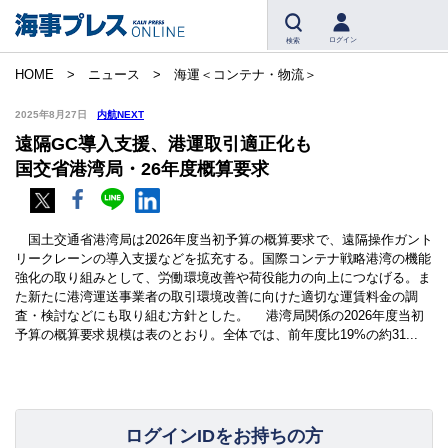
ログイン
検索
HOME
ニュース
海運＜コンテナ・物流＞
2025年8月27日
内航NEXT
遠隔GC導入支援、港運取引適正化も
国交省港湾局・26年度概算要求
国土交通省港湾局は2026年度当初予算の概算要求で、遠隔操作ガント
リークレーンの導入支援などを拡充する。国際コンテナ戦略港湾の機能
強化の取り組みとして、労働環境改善や荷役能力の向上につなげる。ま
た新たに港湾運送事業者の取引環境改善に向けた適切な運賃料金の調
査・検討などにも取り組む方針とした。 港湾局関係の2026年度当初
予算の概算要求規模は表のとおり。全体では、前年度比19%の約31...
ログインIDをお持ちの方