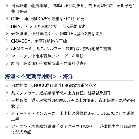
日本郵船・物流事業、26年4～6月期決算、売上高46%増、通期予想1
兆円突破
ONE、神戸港RC4/5寄港船をKICTに変更
HMM、アフリカ東西でサービス展開加速
天敬海運、中船黄埔文冲に6400TEU型2+2隻を発注
CMA-CGM、太平洋航路を再編
APMターミナルズ/カルマー、次世代CT技術開発で提携
マースク、中南米西岸フィーダーを開設
鈴与、静岡市社会福祉協議会に食料品寄付
海運＜不定期専用船＞・海洋
日本郵船、CNOOC向け新造LNG船の1番船命名
共栄タンカー、通期業績予想を上方修正、経常益5億円
玉井商船、通期経常益8億4000万円に上方修正、市況好調・為替の円
安で
ティーケイ・タンカーズ、上半期の営業益3倍、ホルムズ混乱で運賃
上昇
アビエントの高機能繊維「ダイニーマ DM20」、浮体風力向け係留索
で型式承認