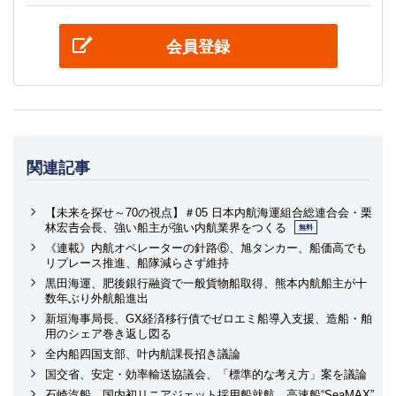
会員登録
関連記事
【未来を探せ～70の視点】＃05 日本内航海運組合総連合会・栗
林宏𠮷会長、強い船主が強い内航業界をつくる
無料
《連載》内航オペレーターの針路⑥、旭タンカー、船価高でも
リプレース推進、船隊減らさず維持
黒田海運、肥後銀行融資で一般貨物船取得、熊本内航船主が十
数年ぶり外航船進出
新垣海事局長、GX経済移行債でゼロエミ船導入支援、造船・舶
用のシェア巻き返し図る
全内船四国支部、叶内航課長招き議論
国交省、安定・効率輸送協議会、「標準的な考え方」案を議論
石崎汽船、国内初リニアジェット採用船就航、高速船“SeaMAX”