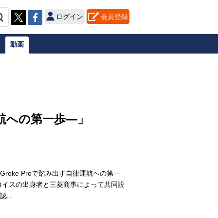
ログイン
会員登録
動画
運航への第一歩―」
ke Proで踏み出す自律運航への第一
ロイスの出身者と三菱商事によって共同設
..