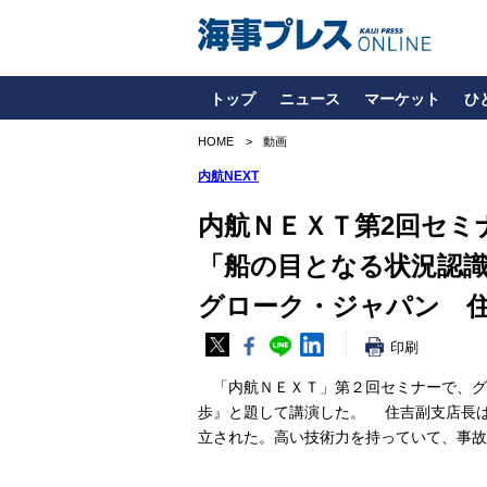
トップ
ニュース
マーケット
ひ
HOME
動画
内航NEXT
内航ＮＥＸＴ第2回セミ
「船の目となる状況認識シ
グローク・ジャパン 
印刷
「内航ＮＥＸＴ」第２回セミナーで、グロ
歩』と題して講演した。 住吉副支店長
立された。高い技術力を持っていて、事故