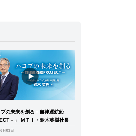
コブの未来を創る－自律運航船
JECT－」 ＭＴＩ・鈴木英樹社長
06月03日