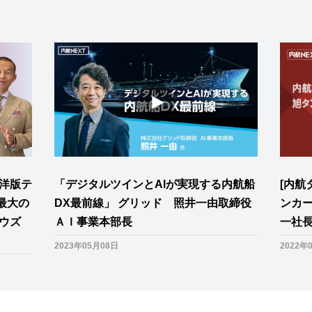
海洋版テ
「デジタルツインとAlが実現する内航船
[内
最大の
DX最前線」 グリッド 照井一由取締役
ンカ
ドウズ
ＡＩ事業本部長
一社
2023年05月08日
2022年