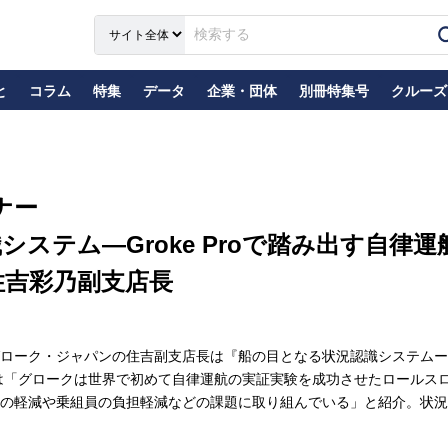
と
コラム
特集
データ
企業・団体
別冊特集号
クルーズ
ナー
ステム―Groke Proで踏み出す自律
住吉彩乃副支店長
ーク・ジャパンの住吉副支店長は『船の目となる状況認識システムーGro
は「グロークは世界で初めて自律運航の実証実験を成功させたロールス
の軽減や乗組員の負担軽減などの課題に取り組んでいる」と紹介。状況認.