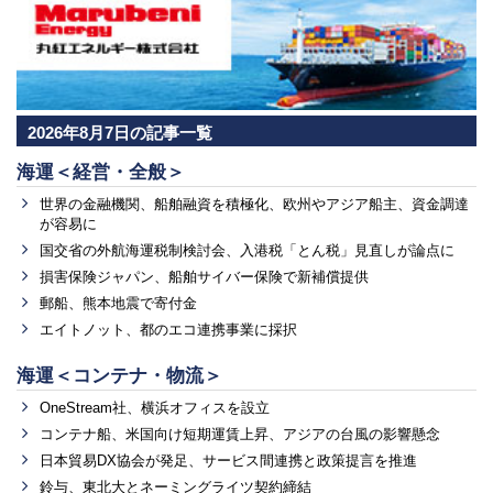
2026年8月7日の記事一覧
海運＜経営・全般＞
世界の金融機関、船舶融資を積極化、欧州やアジア船主、資金調達
が容易に
国交省の外航海運税制検討会、入港税「とん税」見直しが論点に
損害保険ジャパン、船舶サイバー保険で新補償提供
郵船、熊本地震で寄付金
エイトノット、都のエコ連携事業に採択
海運＜コンテナ・物流＞
OneStream社、横浜オフィスを設立
コンテナ船、米国向け短期運賃上昇、アジアの台風の影響懸念
日本貿易DX協会が発足、サービス間連携と政策提言を推進
鈴与、東北大とネーミングライツ契約締結