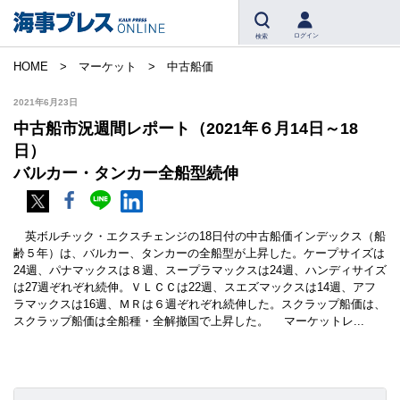
ログイン
検索
HOME
マーケット
中古船価
2021年6月23日
中古船市況週間レポート（2021年６月14日～18
日）
バルカー・タンカー全船型続伸
英ボルチック・エクスチェンジの18日付の中古船価インデックス（船
齢５年）は、バルカー、タンカーの全船型が上昇した。ケープサイズは
24週、パナマックスは８週、スープラマックスは24週、ハンディサイズ
は27週ぞれぞれ続伸。ＶＬＣＣは22週、スエズマックスは14週、アフ
ラマックスは16週、ＭＲは６週ぞれぞれ続伸した。スクラップ船価は、
スクラップ船価は全船種・全解撤国で上昇した。 マーケットレ...