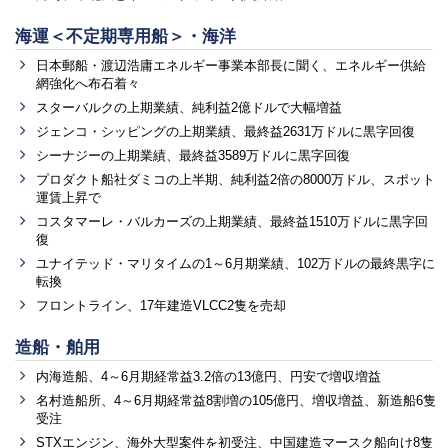
海運＜不定期専用船＞・海洋
日本郵船・渡辺浩庸エネルギー事業本部長に聞く、エネルギー供給
網強化へ布石着々
スターバルクの上期業績、純利益2億ドルで大幅増益
ジェンコ・シッピングの上期業績、最終益2631万ドルに黒字回復
シーナジーの上期業績、最終益3589万ドルに黒字回復
プロダクト船社ダミコの上半期、純利益2倍の8000万ドル、スポット
運賃上昇で
コスタマーレ・バルカーズの上期業績、最終益1510万ドルに黒字回
復
ユナイテッド・マリタイムの1～6月期業績、102万ドルの最終黒字に
転換
フロントライン、17年建造VLCC2隻を売却
造船・舶用
内海造船、4～6月期経常益3.2倍の13億円、円安で増収増益
名村造船所、4～6月期経常益8割増の105億円、増収増益、新造船6隻
受注
STXエンジン、海外大型案件を初受注、中国建造マースク船向け8隻