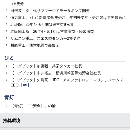
＋6隻分
日機装、次世代サブマージドモータポンプ開発
恒力重工、7月に新造船46隻受注、年初来受注・受注残は世界最高に
J-ENG、26年4～6月期は経常益9%増
赤阪鐵工所、26年4～6月期は営業増益・経常減益
サムスン重工、スエズ型タンカー2隻受注
川崎重工、熊本地震で義援金
ひと
【ログブック】加藤毅・共栄タンカー社長
【ログブック】中井拓志・横浜川崎国際港湾会社社長
【ログブック】矢島亮・JRC・アルファトロン・マリンシステムズ
CEO
無料
青灯
【青灯】「ご安全に」の輪
推奨環境