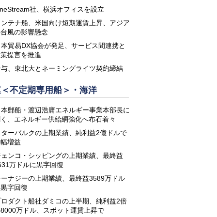
neStream社、横浜オフィスを設立
コンテナ船、米国向け短期運賃上昇、アジア
の台風の影響懸念
日本貿易DX協会が発足、サービス間連携と
政策提言を推進
鈴与、東北大とネーミングライツ契約締結
運＜不定期専用船＞・海洋
日本郵船・渡辺浩庸エネルギー事業本部長に
聞く、エネルギー供給網強化へ布石着々
スターバルクの上期業績、純利益2億ドルで
大幅増益
ジェンコ・シッピングの上期業績、最終益
631万ドルに黒字回復
シーナジーの上期業績、最終益3589万ドル
に黒字回復
プロダクト船社ダミコの上半期、純利益2倍
8000万ドル、スポット運賃上昇で