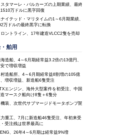
コスタマーレ・バルカーズの上期業績、最終
1510万ドルに黒字回復
ユナイテッド・マリタイムの1～6月期業績、
02万ドルの最終黒字に転換
フロントライン、17年建造VLCC2隻を売却
船・舶用
海造船、4～6月期経常益3.2倍の13億円、
円安で増収増益
名村造船所、4～6月期経常益8割増の105億
円、増収増益、新造船6隻受注
STXエンジン、海外大型案件を初受注、中国
建造マースク船向け8隻＋6隻分
日機装、次世代サブマージドモータポンプ開
発
恒力重工、7月に新造船46隻受注、年初来受
注・受注残は世界最高に
-ENG、26年4～6月期は経常益9%増