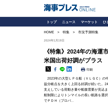
トップ
ニュース
マーケット
ひ
HOME
特集
市況予測特集
2024年1月19日
《特集》2024年の海運
米国出荷好調がプラス
印刷
2023年の大型ＬＰＧ船（ＶＬＧＣ）の
益分岐点を大きく上回る好調が続いた。2
支えしている荷動き量や船腹需要が見込ま
航制限によりトンマイルの長い航路を選択
でＰＤＨ（プロパ...