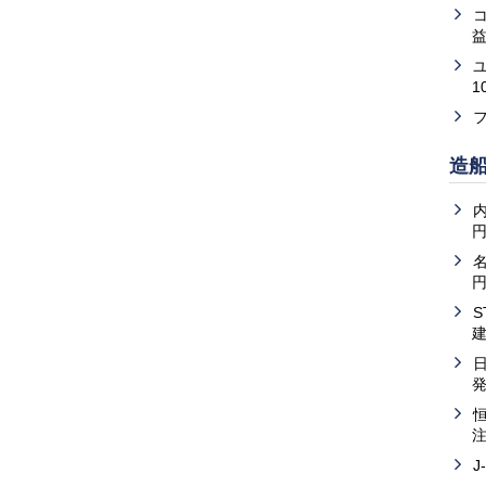
益
1
造
内
J