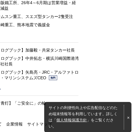
赤阪鐵工所、26年4～6月期は営業増益・経
常減益
サムスン重工、スエズ型タンカー2隻受注
川崎重工、熊本地震で義援金
と
【ログブック】加藤毅・共栄タンカー社長
【ログブック】中井拓志・横浜川崎国際港湾
会社社長
【ログブック】矢島亮・JRC・アルファトロ
ン・マリンシステムズCEO
無料
灯
【青灯】「ご安全に」の輪
サイトの利便性向上や広告配信などのた
め端末情報等を利用しています。詳しく
は「
個人情報保護方針
」をご覧くださ
て
企業情報
サイトマップ
い。