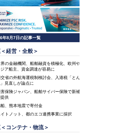
26年8月7日の記事一覧
運＜経営・全般＞
世界の金融機関、船舶融資を積極化、欧州や
アジア船主、資金調達が容易に
国交省の外航海運税制検討会、入港税「とん
税」見直しが論点に
損害保険ジャパン、船舶サイバー保険で新補
償提供
郵船、熊本地震で寄付金
エイトノット、都のエコ連携事業に採択
運＜コンテナ・物流＞