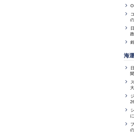
O
海
2
の