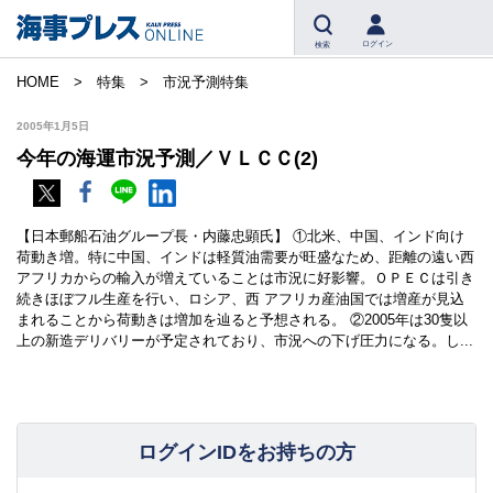
ログイン
検索
HOME
特集
市況予測特集
2005年1月5日
今年の海運市況予測／ＶＬＣＣ(2)
【日本郵船石油グループ長・内藤忠顕氏】 ①北米、中国、インド向け
荷動き増。特に中国、インドは軽質油需要が旺盛なため、距離の遠い西
アフリカからの輸入が増えていることは市況に好影響。ＯＰＥＣは引き
続きほぼフル生産を行い、ロシア、西 アフリカ産油国では増産が見込
まれることから荷動きは増加を辿ると予想される。 ②2005年は30隻以
上の新造デリバリーが予定されており、市況への下げ圧力になる。し...
ログインIDをお持ちの方