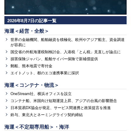
2026年8月7日の記事一覧
海運＜経営・全般＞
世界の金融機関、船舶融資を積極化、欧州やアジア船主、資金調達
が容易に
国交省の外航海運税制検討会、入港税「とん税」見直しが論点に
損害保険ジャパン、船舶サイバー保険で新補償提供
郵船、熊本地震で寄付金
エイトノット、都のエコ連携事業に採択
海運＜コンテナ・物流＞
OneStream社、横浜オフィスを設立
コンテナ船、米国向け短期運賃上昇、アジアの台風の影響懸念
日本貿易DX協会が発足、サービス間連携と政策提言を推進
鈴与、東北大とネーミングライツ契約締結
海運＜不定期専用船＞・海洋