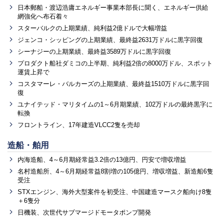
日本郵船・渡辺浩庸エネルギー事業本部長に聞く、エネルギー供給
網強化へ布石着々
スターバルクの上期業績、純利益2億ドルで大幅増益
ジェンコ・シッピングの上期業績、最終益2631万ドルに黒字回復
シーナジーの上期業績、最終益3589万ドルに黒字回復
プロダクト船社ダミコの上半期、純利益2倍の8000万ドル、スポット
運賃上昇で
コスタマーレ・バルカーズの上期業績、最終益1510万ドルに黒字回
復
ユナイテッド・マリタイムの1～6月期業績、102万ドルの最終黒字に
転換
フロントライン、17年建造VLCC2隻を売却
造船・舶用
内海造船、4～6月期経常益3.2倍の13億円、円安で増収増益
名村造船所、4～6月期経常益8割増の105億円、増収増益、新造船6隻
受注
STXエンジン、海外大型案件を初受注、中国建造マースク船向け8隻
＋6隻分
日機装、次世代サブマージドモータポンプ開発