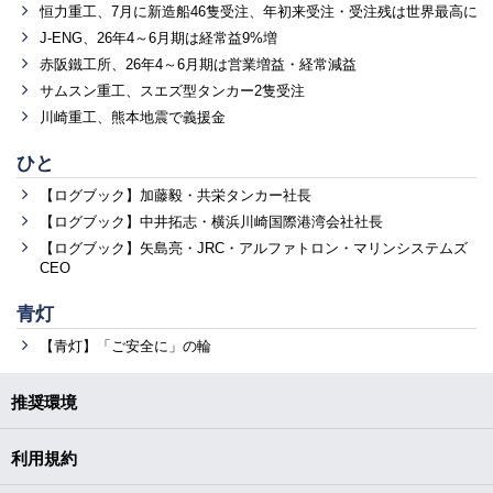
恒力重工、7月に新造船46隻受注、年初来受注・受注残は世界最高に
J-ENG、26年4～6月期は経常益9%増
赤阪鐵工所、26年4～6月期は営業増益・経常減益
サムスン重工、スエズ型タンカー2隻受注
川崎重工、熊本地震で義援金
ひと
【ログブック】加藤毅・共栄タンカー社長
【ログブック】中井拓志・横浜川崎国際港湾会社社長
【ログブック】矢島亮・JRC・アルファトロン・マリンシステムズ
CEO
青灯
【青灯】「ご安全に」の輪
推奨環境
利用規約