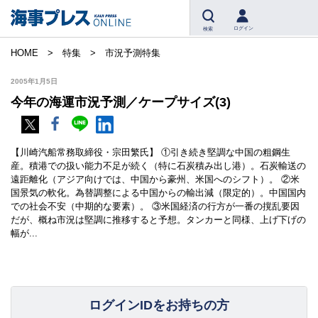
ログイン
検索
HOME
特集
市況予測特集
2005年1月5日
今年の海運市況予測／ケープサイズ(3)
【川崎汽船常務取締役・宗田繁氏】 ①引き続き堅調な中国の粗鋼生
産。積港での扱い能力不足が続く（特に石炭積み出し港）。石炭輸送の
遠距離化（アジア向けでは、中国から豪州、米国へのシフト）。 ②米
国景気の軟化。為替調整による中国からの輸出減（限定的）。中国国内
での社会不安（中期的な要素）。 ③米国経済の行方が一番の撹乱要因
だが、概ね市況は堅調に推移すると予想。タンカーと同様、上げ下げの
幅が...
ログインIDをお持ちの方