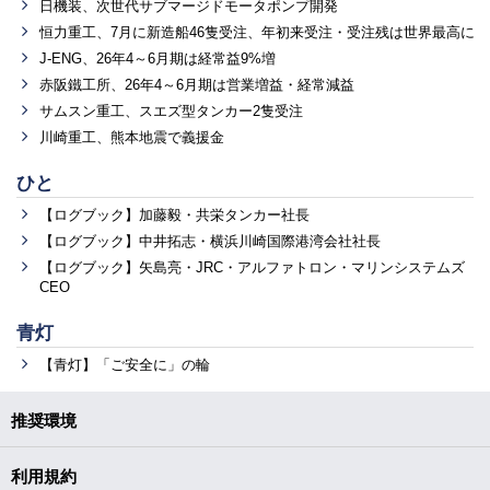
日機装、次世代サブマージドモータポンプ開発
恒力重工、7月に新造船46隻受注、年初来受注・受注残は世界最高に
J-ENG、26年4～6月期は経常益9%増
赤阪鐵工所、26年4～6月期は営業増益・経常減益
サムスン重工、スエズ型タンカー2隻受注
川崎重工、熊本地震で義援金
ひと
【ログブック】加藤毅・共栄タンカー社長
【ログブック】中井拓志・横浜川崎国際港湾会社社長
【ログブック】矢島亮・JRC・アルファトロン・マリンシステムズ
CEO
青灯
【青灯】「ご安全に」の輪
推奨環境
利用規約