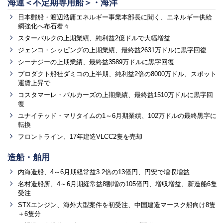
海運＜不定期専用船＞・海洋
日本郵船・渡辺浩庸エネルギー事業本部長に聞く、エネルギー供給
網強化へ布石着々
スターバルクの上期業績、純利益2億ドルで大幅増益
ジェンコ・シッピングの上期業績、最終益2631万ドルに黒字回復
シーナジーの上期業績、最終益3589万ドルに黒字回復
プロダクト船社ダミコの上半期、純利益2倍の8000万ドル、スポット
運賃上昇で
コスタマーレ・バルカーズの上期業績、最終益1510万ドルに黒字回
復
ユナイテッド・マリタイムの1～6月期業績、102万ドルの最終黒字に
転換
フロントライン、17年建造VLCC2隻を売却
造船・舶用
内海造船、4～6月期経常益3.2倍の13億円、円安で増収増益
名村造船所、4～6月期経常益8割増の105億円、増収増益、新造船6隻
受注
STXエンジン、海外大型案件を初受注、中国建造マースク船向け8隻
＋6隻分