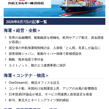
2026年8月7日の記事一覧
海運＜経営・全般＞
世界の金融機関、船舶融資を積極化、欧州やアジア船主、資金調達
が容易に
国交省の外航海運税制検討会、入港税「とん税」見直しが論点に
損害保険ジャパン、船舶サイバー保険で新補償提供
郵船、熊本地震で寄付金
エイトノット、都のエコ連携事業に採択
海運＜コンテナ・物流＞
OneStream社、横浜オフィスを設立
コンテナ船、米国向け短期運賃上昇、アジアの台風の影響懸念
日本貿易DX協会が発足、サービス間連携と政策提言を推進
鈴与、東北大とネーミングライツ契約締結