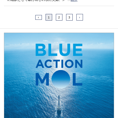
‹
1
2
3
›