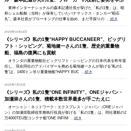
東神インターナショナルの森本記通社長が挙げた「私の1隻」は、昭
和シェル船舶（当時）が保有していたパナマックス・タンカー“昭石
丸”。森本社長がブローキングの仕事を始め、まだ手探りの
…
続き
2025年10月24日
《シリーズ》私の1隻“HAPPY BUCCANEER”、ビッグリ
フト・シッピング、菊地健一さんの1隻、歴史的重量物
船、福島の復興にも貢献
オランダの重量物船社ビッグリフト・シッピングの日本代表を昨年退
任し、現在同社のアドバイザーを務める菊地健一さんが挙げる“私の1
隻”は、1400トン吊り重量物船“HAPPY BUC
…
続き
2025年7月25日
《シリーズ》私の1隻“ONE INFINITY”、ONEジャパン・
加瀬崇さんの1隻、積載本数世界最多が手ごたえに
オーシャン・ネットワーク・エクスプレス・ジャパン（ONEジャパ
ン）の加瀬崇取締役常務執行役員が挙げる「私の1隻」は、同社運航の2
万4000TEU型コンテナ船“ONE INFINI
…
続き
2025年6月26日