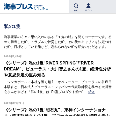
ログイン
検索
私の1隻
海事産業の方々に思い入れのある「１隻の船」を聞くコーナーです。初
めて担当した船、トラブルで苦労した船、その後のキャリアを決定づけ
た船、目標としている船など、忘れられない船を紹介いただきます。
2026年3月10日
《シリーズ》私の1隻“RIVER SPRING”/“RIVER
DREAM”、ピューラス・大川智之さんの1隻、経済性分析
や意思決定の重み知る
シンガポールに本社を置く船主・オペレーター、ピューラスの首席日
本駐在と、日本法人ピューラス・ジャパンの代表取締役を務める大川智
之さんが挙げる「私の1隻」はLRⅡ型プロダクト船の“
…
続き
2025年12月22日
《シリーズ》私の1隻“昭石丸”、東神インターナショナ
ル・森本記通さんの1隻、ブローカーの役割と姿勢を学ぶ