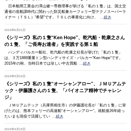
日本舶用工業会の澤山健一専務理事が挙げる「私の１隻」は、国土交
通省の造船課時代に関わった防災船兼カーフェリー型テクノスーパーラ
イナー（ＴＳＬ）“希望”です。ＴＳＬの事業化に向け、
…
続き
2024年6月21日
《シリーズ》私の１隻“Ken Hope”、乾汽船・乾康之さん
の１隻、「ご長寿お達者」を実践する第１船
ハンディバルカー船社、乾汽船の乾康之社長が挙げた「私の１隻」
は、３万1889重量トン型ハンディサイズ・バルカー“Ken Hope”です。
2015年の秋、当時日本では珍しい中古買船
…
続き
2024年5月24日
《シリーズ》私の１隻“オーシャンアロー”、ＪＭＵアムテ
ック・伊藤護さんの１隻、「パイオニア精神でチャレン
ジ」
ＪＭＵアムテック（兵庫県相生市）の伊藤護社長が「私の１隻」に挙
げたのは、熊本フェリーの高速船“オーシャンアロー”。就航後26年経っ
たいまも現役で活躍してい
…
続き
2024年4月19日