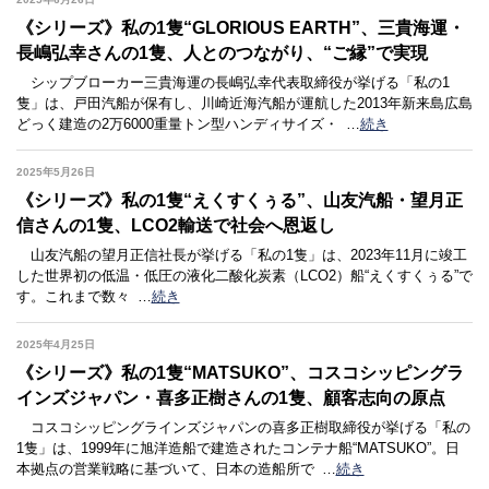
《シリーズ》私の1隻“GLORIOUS EARTH”、三貴海運・
長嶋弘幸さんの1隻、人とのつながり、“ご縁”で実現
シップブローカー三貴海運の長嶋弘幸代表取締役が挙げる「私の1
隻」は、戸田汽船が保有し、川崎近海汽船が運航した2013年新来島広島
どっく建造の2万6000重量トン型ハンディサイズ・
…
続き
2025年5月26日
《シリーズ》私の1隻“えくすくぅる”、山友汽船・望月正
信さんの1隻、LCO2輸送で社会へ恩返し
山友汽船の望月正信社長が挙げる「私の1隻」は、2023年11月に竣工
した世界初の低温・低圧の液化二酸化炭素（LCO2）船“えくすくぅる”で
す。これまで数々
…
続き
2025年4月25日
《シリーズ》私の1隻“MATSUKO”、コスコシッピングラ
インズジャパン・喜多正樹さんの1隻、顧客志向の原点
コスコシッピングラインズジャパンの喜多正樹取締役が挙げる「私の
1隻」は、1999年に旭洋造船で建造されたコンテナ船“MATSUKO”。日
本拠点の営業戦略に基づいて、日本の造船所で
…
続き