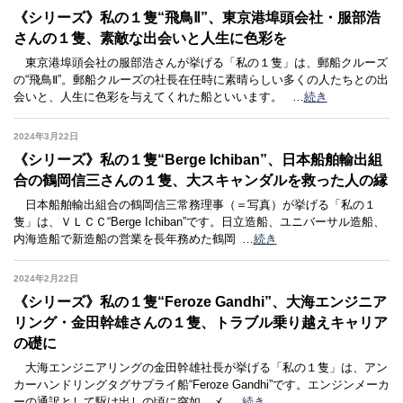
《シリーズ》私の１隻“飛鳥Ⅱ”、東京港埠頭会社・服部浩
さんの１隻、素敵な出会いと人生に色彩を
東京港埠頭会社の服部浩さんが挙げる「私の１隻」は、郵船クルーズ
の“飛鳥Ⅱ”。郵船クルーズの社長在任時に素晴らしい多くの人たちとの出
会いと、人生に色彩を与えてくれた船といいます。
…
続き
2024年3月22日
《シリーズ》私の１隻“Berge Ichiban”、日本船舶輸出組
合の鶴岡信三さんの１隻、大スキャンダルを救った人の縁
日本船舶輸出組合の鶴岡信三常務理事（＝写真）が挙げる「私の１
隻」は、ＶＬＣＣ“Berge Ichiban”です。日立造船、ユニバーサル造船、
内海造船で新造船の営業を長年務めた鶴岡
…
続き
2024年2月22日
《シリーズ》私の１隻“Feroze Gandhi”、大海エンジニア
リング・金田幹雄さんの１隻、トラブル乗り越えキャリア
の礎に
大海エンジニアリングの金田幹雄社長が挙げる「私の１隻」は、アン
カーハンドリングタグサプライ船“Feroze Gandhi”です。エンジンメーカ
ーの通訳として駆け出しの頃に突如、メ
…
続き