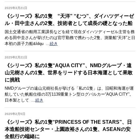
2025年3月21日
《シリーズ》私の1隻 “天洋” “むつ”、ダイハツディーゼ
ル・田中圭さんの2隻、技術者として成長の礎となった船
国土交通省の舶用工業課長などを経て現在ダイハツディーゼル主管を務
める田中圭さんが挙げたのは官庁勤務で携わった2隻、測量船“天洋”と日
本初の原子力船&ldqu
…
続き
2025年2月21日
《シリーズ》私の1隻“AQUA CITY”、NMDグループ・遠
山元樹さんの1隻、世界をリードする日本海運として果敢
に挑戦
NMDグループの遠山元樹社長が挙げる「私の1隻」は、旧昭和海運が運
航していた帆船仕様の3万1139重量トン型ログバルカー“AQUA CITY”。
日本製として
…
続き
2025年2月5日
《シリーズ》私の1隻“PRINCESS OF THE STARS”、日
本造船技術センター・上園政裕さんの1隻、ASEANの安
全航行の端緒に