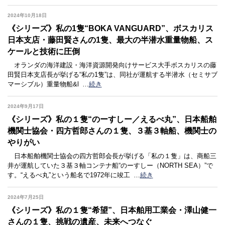
2024年10月18日
《シリーズ》私の1隻“BOKA VANGUARD”、ボスカリス
日本支店・藤田賢さんの1隻、最大の半潜水重量物船、ス
ケールと技術に圧倒
オランダの海洋建設・海洋資源開発向けサービス大手ボスカリスの藤
田賢日本支店長が挙げる“私の1隻”は、同社が運航する半潜水（セミサブ
マーシブル）重量物船&l
…
続き
2024年9月17日
《シリーズ》私の１隻“のーすしー／えるべ丸”、日本船舶
機関士協会・四方哲郎さんの１隻、３基３軸船、機関士の
やりがい
日本船舶機関士協会の四方哲郎会長が挙げる「私の１隻」は、商船三
井が運航していた３基３軸コンテナ船“のーすしー（NORTH SEA）”で
す。“えるべ丸”という船名で1972年に竣工
…
続き
2024年7月25日
《シリーズ》私の１隻“希望”、日本舶用工業会・澤山健一
さんの１隻、挑戦の遺産、未来へつなぐ