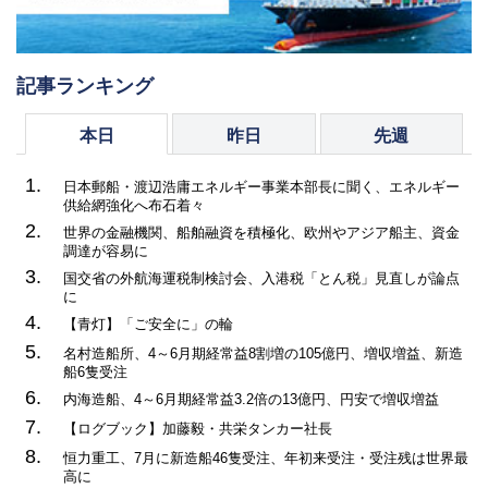
記事ランキング
本日
昨日
先週
1.
日本郵船・渡辺浩庸エネルギー事業本部長に聞く、エネルギー
供給網強化へ布石着々
2.
世界の金融機関、船舶融資を積極化、欧州やアジア船主、資金
調達が容易に
3.
国交省の外航海運税制検討会、入港税「とん税」見直しが論点
に
4.
【青灯】「ご安全に」の輪
5.
名村造船所、4～6月期経常益8割増の105億円、増収増益、新造
船6隻受注
6.
内海造船、4～6月期経常益3.2倍の13億円、円安で増収増益
7.
【ログブック】加藤毅・共栄タンカー社長
8.
恒力重工、7月に新造船46隻受注、年初来受注・受注残は世界最
高に