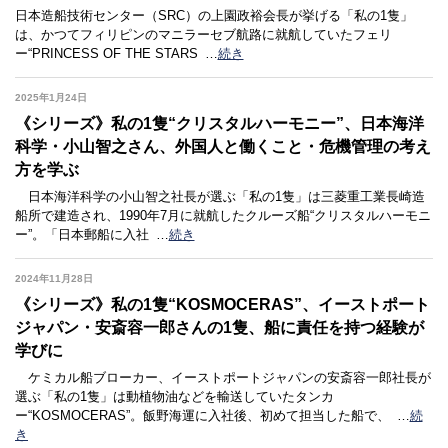
日本造船技術センター（SRC）の上園政裕会長が挙げる「私の1隻」
は、かつてフィリピンのマニラーセブ航路に就航していたフェリ
ー“PRINCESS OF THE STARS
…
続き
2025年1月24日
《シリーズ》私の1隻“クリスタルハーモニー”、日本海洋
科学・小山智之さん、外国人と働くこと・危機管理の考え
方を学ぶ
日本海洋科学の小山智之社長が選ぶ「私の1隻」は三菱重工業長崎造
船所で建造され、1990年7月に就航したクルーズ船“クリスタルハーモニ
ー”。「日本郵船に入社
…
続き
2024年11月28日
《シリーズ》私の1隻“KOSMOCERAS”、イーストポート
ジャパン・安斎容一郎さんの1隻、船に責任を持つ経験が
学びに
ケミカル船ブローカー、イーストポートジャパンの安斎容一郎社長が
選ぶ「私の1隻」は動植物油などを輸送していたタンカ
ー“KOSMOCERAS”。飯野海運に入社後、初めて担当した船で、
…
続
き