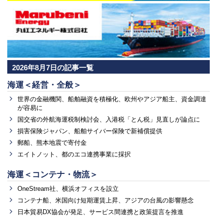
2026年8月7日の記事一覧
海運＜経営・全般＞
世界の金融機関、船舶融資を積極化、欧州やアジア船主、資金調達
が容易に
国交省の外航海運税制検討会、入港税「とん税」見直しが論点に
損害保険ジャパン、船舶サイバー保険で新補償提供
郵船、熊本地震で寄付金
エイトノット、都のエコ連携事業に採択
海運＜コンテナ・物流＞
OneStream社、横浜オフィスを設立
コンテナ船、米国向け短期運賃上昇、アジアの台風の影響懸念
日本貿易DX協会が発足、サービス間連携と政策提言を推進