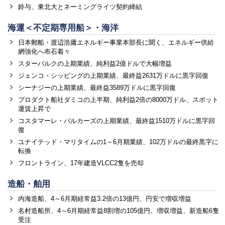
鈴与、東北大とネーミングライツ契約締結
海運＜不定期専用船＞・海洋
日本郵船・渡辺浩庸エネルギー事業本部長に聞く、エネルギー供給
網強化へ布石着々
スターバルクの上期業績、純利益2億ドルで大幅増益
ジェンコ・シッピングの上期業績、最終益2631万ドルに黒字回復
シーナジーの上期業績、最終益3589万ドルに黒字回復
プロダクト船社ダミコの上半期、純利益2倍の8000万ドル、スポット
運賃上昇で
コスタマーレ・バルカーズの上期業績、最終益1510万ドルに黒字回
復
ユナイテッド・マリタイムの1～6月期業績、102万ドルの最終黒字に
転換
フロントライン、17年建造VLCC2隻を売却
造船・舶用
内海造船、4～6月期経常益3.2倍の13億円、円安で増収増益
名村造船所、4～6月期経常益8割増の105億円、増収増益、新造船6隻
受注