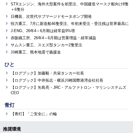
STXエンジン、海外大型案件を初受注、中国建造マースク船向け8隻
＋6隻分
日機装、次世代サブマージドモータポンプ開発
恒力重工、7月に新造船46隻受注、年初来受注・受注残は世界最高に
J-ENG、26年4～6月期は経常益9%増
赤阪鐵工所、26年4～6月期は営業増益・経常減益
サムスン重工、スエズ型タンカー2隻受注
川崎重工、熊本地震で義援金
ひと
【ログブック】加藤毅・共栄タンカー社長
【ログブック】中井拓志・横浜川崎国際港湾会社社長
【ログブック】矢島亮・JRC・アルファトロン・マリンシステムズ
CEO
青灯
【青灯】「ご安全に」の輪
推奨環境