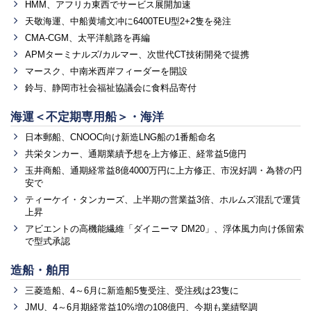
HMM、アフリカ東西でサービス展開加速
天敬海運、中船黄埔文冲に6400TEU型2+2隻を発注
CMA-CGM、太平洋航路を再編
APMターミナルズ/カルマー、次世代CT技術開発で提携
マースク、中南米西岸フィーダーを開設
鈴与、静岡市社会福祉協議会に食料品寄付
海運＜不定期専用船＞・海洋
日本郵船、CNOOC向け新造LNG船の1番船命名
共栄タンカー、通期業績予想を上方修正、経常益5億円
玉井商船、通期経常益8億4000万円に上方修正、市況好調・為替の円
安で
ティーケイ・タンカーズ、上半期の営業益3倍、ホルムズ混乱で運賃
上昇
アビエントの高機能繊維「ダイニーマ DM20」、浮体風力向け係留索
で型式承認
造船・舶用
三菱造船、4～6月に新造船5隻受注、受注残は23隻に
JMU、4～6月期経常益10%増の108億円、今期も業績堅調