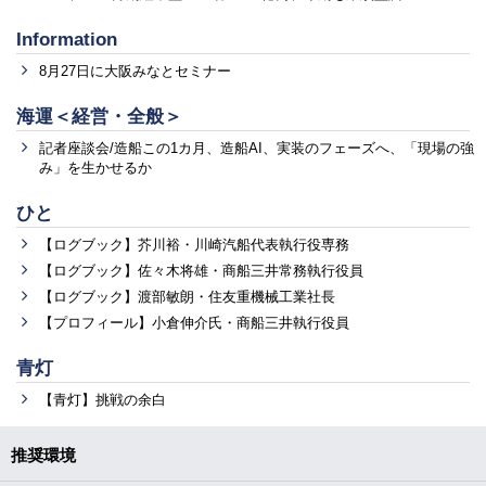
Information
8月27日に大阪みなとセミナー
海運＜経営・全般＞
記者座談会/造船この1カ月、造船AI、実装のフェーズへ、「現場の強
み」を生かせるか
ひと
【ログブック】芥川裕・川崎汽船代表執行役専務
【ログブック】佐々木将雄・商船三井常務執行役員
【ログブック】渡部敏朗・住友重機械工業社長
【プロフィール】小倉伸介氏・商船三井執行役員
青灯
【青灯】挑戦の余白
推奨環境