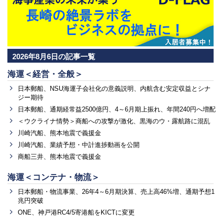
2026年8月6日の記事一覧
海運＜経営・全般＞
日本郵船、NSU海運子会社化の意義説明、内航含む安定収益とシナ
ジー期待
日本郵船、通期経常益2500億円、4～6月期上振れ、年間240円へ増配
＜ウクライナ情勢＞商船への攻撃が激化、黒海のウ・露航路に混乱
川崎汽船、熊本地震で義援金
川崎汽船、業績予想・中計進捗動画を公開
商船三井、熊本地震で義援金
海運＜コンテナ・物流＞
日本郵船・物流事業、26年4～6月期決算、売上高46%増、通期予想1
兆円突破
ONE、神戸港RC4/5寄港船をKICTに変更