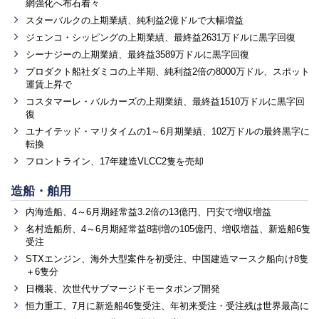
網強化へ布石着々
スターバルクの上期業績、純利益2億ドルで大幅増益
ジェンコ・シッピングの上期業績、最終益2631万ドルに黒字回復
シーナジーの上期業績、最終益3589万ドルに黒字回復
プロダクト船社ダミコの上半期、純利益2倍の8000万ドル、スポット
運賃上昇で
コスタマーレ・バルカーズの上期業績、最終益1510万ドルに黒字回
復
ユナイテッド・マリタイムの1～6月期業績、102万ドルの最終黒字に
転換
フロントライン、17年建造VLCC2隻を売却
造船・舶用
内海造船、4～6月期経常益3.2倍の13億円、円安で増収増益
名村造船所、4～6月期経常益8割増の105億円、増収増益、新造船6隻
受注
STXエンジン、海外大型案件を初受注、中国建造マースク船向け8隻
＋6隻分
日機装、次世代サブマージドモータポンプ開発
恒力重工、7月に新造船46隻受注、年初来受注・受注残は世界最高に