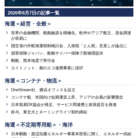
2026年8月7日の記事一覧
海運＜経営・全般＞
世界の金融機関、船舶融資を積極化、欧州やアジア船主、資金調達
が容易に
国交省の外航海運税制検討会、入港税「とん税」見直しが論点に
損害保険ジャパン、船舶サイバー保険で新補償提供
郵船、熊本地震で寄付金
エイトノット、都のエコ連携事業に採択
海運＜コンテナ・物流＞
OneStream社、横浜オフィスを設立
コンテナ船、米国向け短期運賃上昇、アジアの台風の影響懸念
日本貿易DX協会が発足、サービス間連携と政策提言を推進
鈴与、東北大とネーミングライツ契約締結
海運＜不定期専用船＞・海洋
日本郵船・渡辺浩庸エネルギー事業本部長に聞く、エネルギー供給