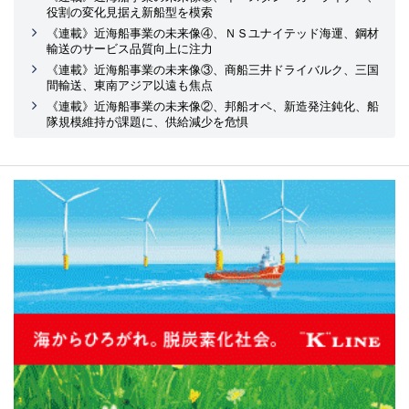
役割の変化見据え新船型を模索
《連載》近海船事業の未来像④、ＮＳユナイテッド海運、鋼材
輸送のサービス品質向上に注力
《連載》近海船事業の未来像③、商船三井ドライバルク、三国
間輸送、東南アジア以遠も焦点
《連載》近海船事業の未来像②、邦船オペ、新造発注鈍化、船
隊規模維持が課題に、供給減少を危惧