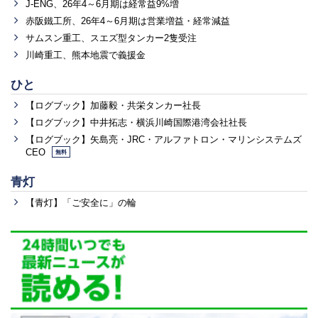
J-ENG、26年4～6月期は経常益9%増
赤阪鐵工所、26年4～6月期は営業増益・経常減益
サムスン重工、スエズ型タンカー2隻受注
川崎重工、熊本地震で義援金
ひと
【ログブック】加藤毅・共栄タンカー社長
【ログブック】中井拓志・横浜川崎国際港湾会社社長
【ログブック】矢島亮・JRC・アルファトロン・マリンシステムズ
CEO
無料
青灯
【青灯】「ご安全に」の輪