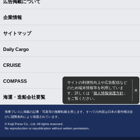
広告掲載について
企業情報
サイトマップ
Daily Cargo
CRUISE
COMPASS
サイトの利便性向上や広告配信など
のため端末情報等を利用していま
す。詳しくは「
個人情報保護方針
」
海運・造船会社要覧
をご覧ください。
海事プレスに掲載の記事・写真等の無断転載を禁じます。すべての内容は日本の著作権法並
びに国際条約により保護されています。
© Kaiji Press Co., Ltd. All rights reserved.
No reproduction or republication without written permission.