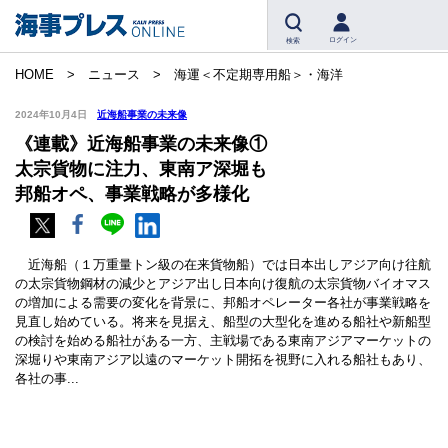
ログイン
検索
HOME
ニュース
海運＜不定期専用船＞・海洋
2024年10月4日
近海船事業の未来像
《連載》近海船事業の未来像①
太宗貨物に注力、東南ア深堀も
邦船オペ、事業戦略が多様化
近海船（１万重量トン級の在来貨物船）では日本出しアジア向け往航
の太宗貨物鋼材の減少とアジア出し日本向け復航の太宗貨物バイオマス
の増加による需要の変化を背景に、邦船オペレーター各社が事業戦略を
見直し始めている。将来を見据え、船型の大型化を進める船社や新船型
の検討を始める船社がある一方、主戦場である東南アジアマーケットの
深堀りや東南アジア以遠のマーケット開拓を視野に入れる船社もあり、
各社の事...