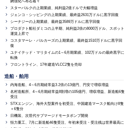
網強化へ布石着々
スターバルクの上期業績、純利益2億ドルで大幅増益
ジェンコ・シッピングの上期業績、最終益2631万ドルに黒字回復
シーナジーの上期業績、最終益3589万ドルに黒字回復
プロダクト船社ダミコの上半期、純利益2倍の8000万ドル、スポット
運賃上昇で
コスタマーレ・バルカーズの上期業績、最終益1510万ドルに黒字回
復
ユナイテッド・マリタイムの1～6月期業績、102万ドルの最終黒字に
転換
フロントライン、17年建造VLCC2隻を売却
造船・舶用
内海造船、4～6月期経常益3.2倍の13億円、円安で増収増益
名村造船所、4～6月期経常益8割増の105億円、増収増益、新造船6隻
受注
STXエンジン、海外大型案件を初受注、中国建造マースク船向け8隻
＋6隻分
日機装、次世代サブマージドモータポンプ開発
恒力重工、7月に新造船46隻受注、年初来受注・受注残は世界最高に