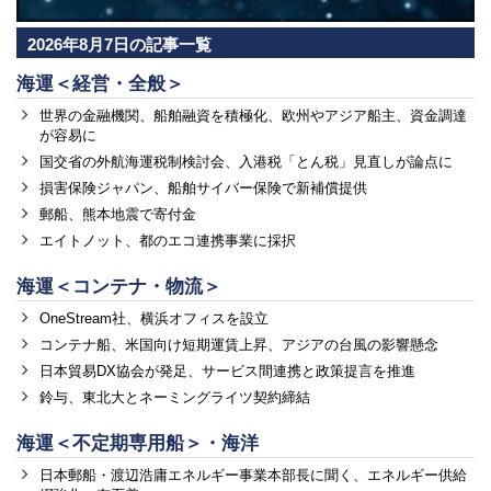
2026年8月7日の記事一覧
海運＜経営・全般＞
世界の金融機関、船舶融資を積極化、欧州やアジア船主、資金調達
が容易に
国交省の外航海運税制検討会、入港税「とん税」見直しが論点に
損害保険ジャパン、船舶サイバー保険で新補償提供
郵船、熊本地震で寄付金
エイトノット、都のエコ連携事業に採択
海運＜コンテナ・物流＞
OneStream社、横浜オフィスを設立
コンテナ船、米国向け短期運賃上昇、アジアの台風の影響懸念
日本貿易DX協会が発足、サービス間連携と政策提言を推進
鈴与、東北大とネーミングライツ契約締結
海運＜不定期専用船＞・海洋
日本郵船・渡辺浩庸エネルギー事業本部長に聞く、エネルギー供給