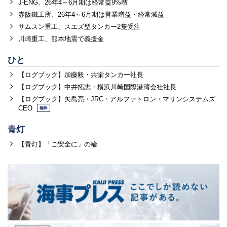
J-ENG、26年4～6月期は経常益9%増
赤阪鐵工所、26年4～6月期は営業増益・経常減益
サムスン重工、スエズ型タンカー2隻受注
川崎重工、熊本地震で義援金
ひと
【ログブック】加藤毅・共栄タンカー社長
【ログブック】中井拓志・横浜川崎国際港湾会社社長
【ログブック】矢島亮・JRC・アルファトロン・マリンシステムズ
CEO
無料
青灯
【青灯】「ご安全に」の輪