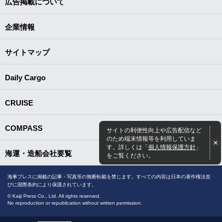
広告掲載について
企業情報
サイトマップ
Daily Cargo
CRUISE
COMPASS
サイトの利便性向上や広告配信など
のため端末情報等を利用していま
す。詳しくは「
個人情報保護方針
」
海運・造船会社要覧
をご覧ください。
海事プレスに掲載の記事・写真等の無断転載を禁じます。すべての内容は日本の著作権法並
びに国際条約により保護されています。
© Kaiji Press Co., Ltd. All rights reserved.
No reproduction or republication without written permission.