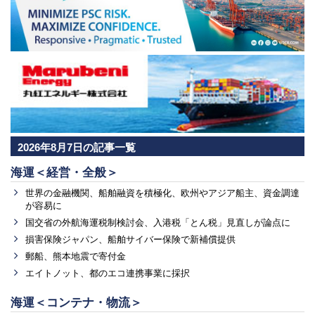
2026年8月7日の記事一覧
海運＜経営・全般＞
世界の金融機関、船舶融資を積極化、欧州やアジア船主、資金調達
が容易に
国交省の外航海運税制検討会、入港税「とん税」見直しが論点に
損害保険ジャパン、船舶サイバー保険で新補償提供
郵船、熊本地震で寄付金
エイトノット、都のエコ連携事業に採択
海運＜コンテナ・物流＞