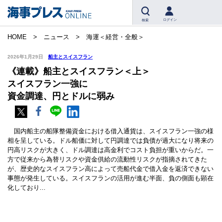
ログイン
検索
HOME
ニュース
海運＜経営・全般＞
2026年1月29日
船主とスイスフラン
《連載》船主とスイスフラン＜上＞
スイスフラン一強に
資金調達、円とドルに弱み
国内船主の船隊整備資金における借入通貨は、スイスフラン一強の様
相を呈している。ドル船価に対して円調達では負債が過大になり将来の
円高リスクが大きく、ドル調達は高金利でコスト負担が重いからだ。一
方で従来から為替リスクや資金供給の流動性リスクが指摘されてきた
が、歴史的なスイスフラン高によって売船代金で借入金を返済できない
事態が発生している。スイスフランの活用が進む半面、負の側面も顕在
化しており...