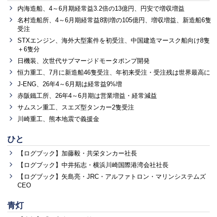
内海造船、4～6月期経常益3.2倍の13億円、円安で増収増益
名村造船所、4～6月期経常益8割増の105億円、増収増益、新造船6隻
受注
STXエンジン、海外大型案件を初受注、中国建造マースク船向け8隻
＋6隻分
日機装、次世代サブマージドモータポンプ開発
恒力重工、7月に新造船46隻受注、年初来受注・受注残は世界最高に
J-ENG、26年4～6月期は経常益9%増
赤阪鐵工所、26年4～6月期は営業増益・経常減益
サムスン重工、スエズ型タンカー2隻受注
川崎重工、熊本地震で義援金
ひと
【ログブック】加藤毅・共栄タンカー社長
【ログブック】中井拓志・横浜川崎国際港湾会社社長
【ログブック】矢島亮・JRC・アルファトロン・マリンシステムズ
CEO
青灯