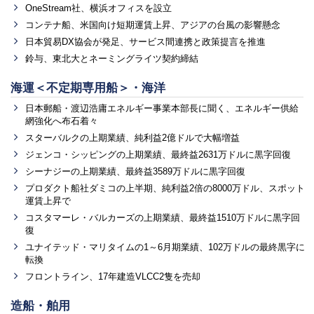
OneStream社、横浜オフィスを設立
コンテナ船、米国向け短期運賃上昇、アジアの台風の影響懸念
日本貿易DX協会が発足、サービス間連携と政策提言を推進
鈴与、東北大とネーミングライツ契約締結
海運＜不定期専用船＞・海洋
日本郵船・渡辺浩庸エネルギー事業本部長に聞く、エネルギー供給
網強化へ布石着々
スターバルクの上期業績、純利益2億ドルで大幅増益
ジェンコ・シッピングの上期業績、最終益2631万ドルに黒字回復
シーナジーの上期業績、最終益3589万ドルに黒字回復
プロダクト船社ダミコの上半期、純利益2倍の8000万ドル、スポット
運賃上昇で
コスタマーレ・バルカーズの上期業績、最終益1510万ドルに黒字回
復
ユナイテッド・マリタイムの1～6月期業績、102万ドルの最終黒字に
転換
フロントライン、17年建造VLCC2隻を売却
造船・舶用