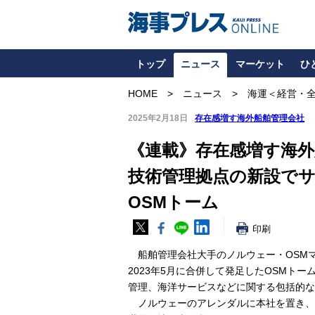
トップ
ニュース
マーケット
ひ
HOME
ニュース
海運＜経営・
2025年2月18日
存在感増す海外船舶管理会社
《連載》存在感増す海外
技術管理拠点の新設で
OSMトーム
印刷
船舶管理会社大手のノルウェー・OSM
2023年5月に合併して発足したOSMト
管理、海洋サービスなどに関する包括的な
ノルウェーのアレンダルに本社を置き、