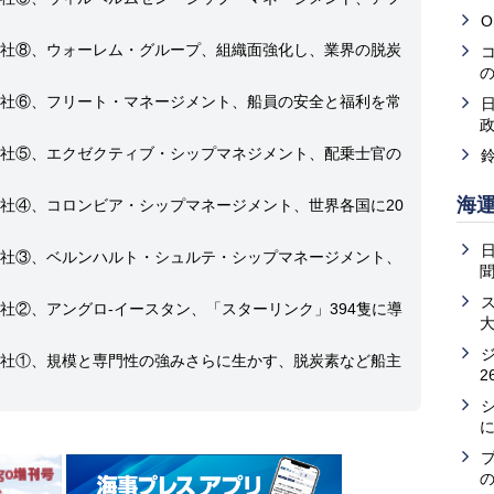
O
社⑧、ウォーレム・グループ、組織面強化し、業界の脱炭
社⑥、フリート・マネージメント、船員の安全と福利を常
社⑤、エクゼクティブ・シップマネジメント、配乗士官の
海
社④、コロンビア・シップマネージメント、世界各国に20
社③、ベルンハルト・シュルテ・シップマネージメント、
社②、アングロ-イースタン、「スターリンク」394隻に導
社①、規模と専門性の強みさらに生かす、脱炭素など船主
2
の