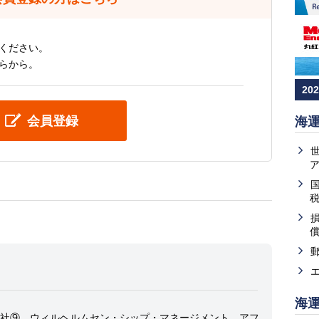
ください。
らから。
20
会員登録
海
海
社⑨、ウィルヘルムセン・シップ・マネージメント、アフ