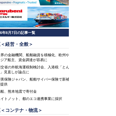
26年8月7日の記事一覧
運＜経営・全般＞
世界の金融機関、船舶融資を積極化、欧州や
アジア船主、資金調達が容易に
国交省の外航海運税制検討会、入港税「とん
税」見直しが論点に
損害保険ジャパン、船舶サイバー保険で新補
償提供
郵船、熊本地震で寄付金
エイトノット、都のエコ連携事業に採択
運＜コンテナ・物流＞