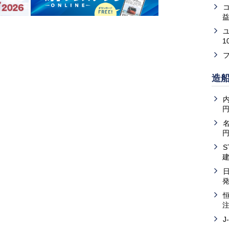
益
1
造
内
J