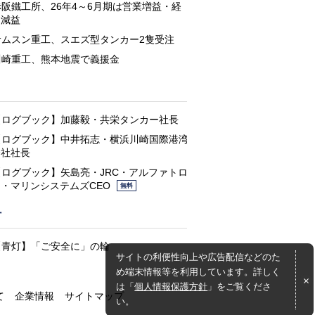
赤阪鐵工所、26年4～6月期は営業増益・経
常減益
サムスン重工、スエズ型タンカー2隻受注
川崎重工、熊本地震で義援金
と
【ログブック】加藤毅・共栄タンカー社長
【ログブック】中井拓志・横浜川崎国際港湾
会社社長
【ログブック】矢島亮・JRC・アルファトロ
ン・マリンシステムズCEO
無料
灯
【青灯】「ご安全に」の輪
サイトの利便性向上や広告配信などのた
め端末情報等を利用しています。詳しく
は「
個人情報保護方針
」をご覧くださ
て
企業情報
サイトマップ
い。