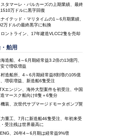
コスタマーレ・バルカーズの上期業績、最終
1510万ドルに黒字回復
ユナイテッド・マリタイムの1～6月期業績、
02万ドルの最終黒字に転換
フロントライン、17年建造VLCC2隻を売却
船・舶用
海造船、4～6月期経常益3.2倍の13億円、
円安で増収増益
名村造船所、4～6月期経常益8割増の105億
円、増収増益、新造船6隻受注
STXエンジン、海外大型案件を初受注、中国
建造マースク船向け8隻＋6隻分
日機装、次世代サブマージドモータポンプ開
発
恒力重工、7月に新造船46隻受注、年初来受
注・受注残は世界最高に
-ENG、26年4～6月期は経常益9%増