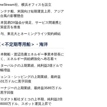
neStream社、横浜オフィスを設立
コンテナ船、米国向け短期運賃上昇、アジア
の台風の影響懸念
日本貿易DX協会が発足、サービス間連携と
政策提言を推進
鈴与、東北大とネーミングライツ契約締結
運＜不定期専用船＞・海洋
日本郵船・渡辺浩庸エネルギー事業本部長に
聞く、エネルギー供給網強化へ布石着々
スターバルクの上期業績、純利益2億ドルで
大幅増益
ジェンコ・シッピングの上期業績、最終益
631万ドルに黒字回復
シーナジーの上期業績、最終益3589万ドル
に黒字回復
プロダクト船社ダミコの上半期、純利益2倍
8000万ドル、スポット運賃上昇で