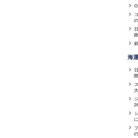
O
海
2
の