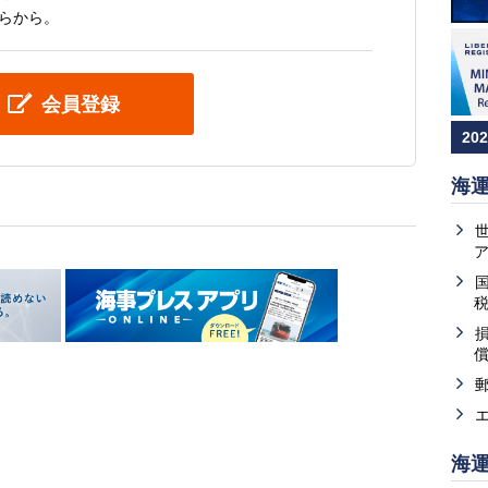
らから。
会員登録
20
海
海