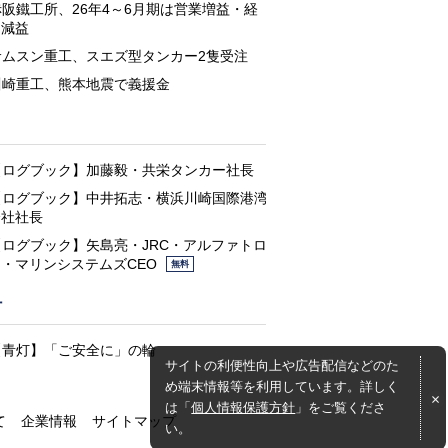
赤阪鐵工所、26年4～6月期は営業増益・経
常減益
サムスン重工、スエズ型タンカー2隻受注
川崎重工、熊本地震で義援金
と
【ログブック】加藤毅・共栄タンカー社長
【ログブック】中井拓志・横浜川崎国際港湾
会社社長
【ログブック】矢島亮・JRC・アルファトロ
ン・マリンシステムズCEO
無料
灯
【青灯】「ご安全に」の輪
サイトの利便性向上や広告配信などのた
め端末情報等を利用しています。詳しく
は「
個人情報保護方針
」をご覧くださ
て
企業情報
サイトマップ
い。