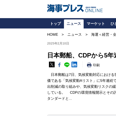
トップ
ニュース
マーケット
ひ
HOME
ニュース
海運＜経営・
2025年2月10日
日本郵船、CDPから5
印刷
日本郵船は7日、気候変動対応における世
価である「気候変動Aリスト」に5年連続
出削減の取り組みや、気候変動リスクの緩
している。 CDPの環境情報開示とその
タンダードと...