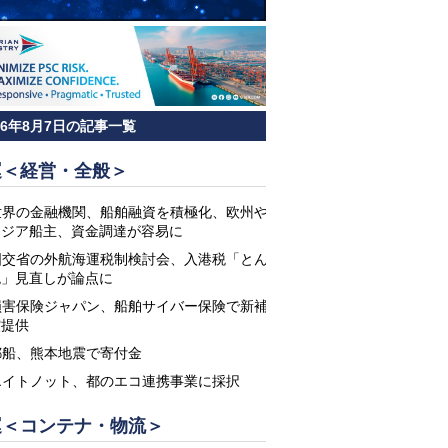
26年8月7日の記事一覧
運＜経営・全般＞
世界の金融機関、船舶融資を積極化、欧州や
アジア船主、資金調達が容易に
国交省の外航海運税制検討会、入港税「とん
税」見直しが論点に
損害保険ジャパン、船舶サイバー保険で新補
償提供
郵船、熊本地震で寄付金
エイトノット、都のエコ連携事業に採択
運＜コンテナ・物流＞