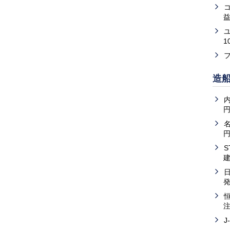
益
1
造
内
J