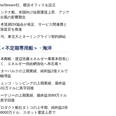
neStream社、横浜オフィスを設立
コンテナ船、米国向け短期運賃上昇、アジア
の台風の影響懸念
日本貿易DX協会が発足、サービス間連携と
政策提言を推進
鈴与、東北大とネーミングライツ契約締結
運＜不定期専用船＞・海洋
日本郵船・渡辺浩庸エネルギー事業本部長に
聞く、エネルギー供給網強化へ布石着々
スターバルクの上期業績、純利益2億ドルで
大幅増益
ジェンコ・シッピングの上期業績、最終益
631万ドルに黒字回復
シーナジーの上期業績、最終益3589万ドル
に黒字回復
プロダクト船社ダミコの上半期、純利益2倍
8000万ドル、スポット運賃上昇で