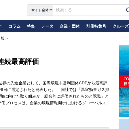
と
コラム
特集
データ
企業・団体
別冊特集号
クルーズ
全般＞
年連続最高評価
界の先進企業として、国際環境非営利団体CDPから最高評
で6日に選定されたと発表した。 同社では「温室効果ガス排
和に向けた取り組みが、総合的に評価されたものと認識」と
評価プロセスは、企業の環境情報開示におけるグローバルス