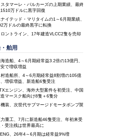
コスタマーレ・バルカーズの上期業績、最終
1510万ドルに黒字回復
ユナイテッド・マリタイムの1～6月期業績、
02万ドルの最終黒字に転換
フロントライン、17年建造VLCC2隻を売却
船・舶用
海造船、4～6月期経常益3.2倍の13億円、
円安で増収増益
名村造船所、4～6月期経常益8割増の105億
円、増収増益、新造船6隻受注
STXエンジン、海外大型案件を初受注、中国
建造マースク船向け8隻＋6隻分
日機装、次世代サブマージドモータポンプ開
発
恒力重工、7月に新造船46隻受注、年初来受
注・受注残は世界最高に
-ENG、26年4～6月期は経常益9%増