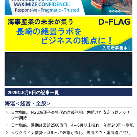
2026年8月6日の記事一覧
海運＜経営・全般＞
日本郵船、NSU海運子会社化の意義説明、内航含む安定収益とシナ
ジー期待
日本郵船、通期経常益2500億円、4～6月期上振れ、年間240円へ増配
＜ウクライナ情勢＞商船への攻撃が激化、黒海のウ・露航路に混乱