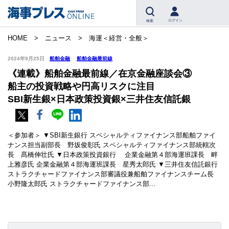
ログイン
検索
HOME
ニュース
海運＜経営・全般＞
2024年9月25日
船舶金融
船舶金融最前線
《連載》船舶金融最前線／在京金融座談会③
船主の投資戦略や円高リスクに注目
SBI新生銀×日本政策投資銀×三井住友信託銀
＜参加者＞ ▼SBI新生銀行 スペシャルティファイナンス部船舶ファイ
ナンス担当副部長 野坂俊彰氏 スペシャルティファイナンス部統轄次
長 髙橋伸壮氏 ▼日本政策投資銀行 企業金融第４部海運班課長 畔
上雅彦氏 企業金融第４部海運班課長 星秀太郎氏 ▼三井住友信託銀行
ストラクチャードファイナンス部審議役兼船舶ファイナンスチーム長
小野隆太郎氏 ストラクチャードファイナンス部...