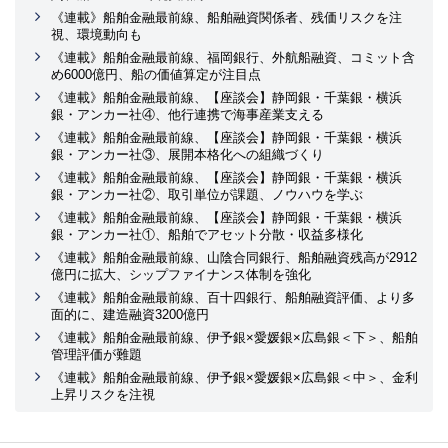
《連載》船舶金融最前線、船舶融資関係者、残価リスクを注
視、環境動向も
《連載》船舶金融最前線、福岡銀行、外航船融資、コミット含
め6000億円、船の価値算定が注目点
《連載》船舶金融最前線、【座談会】静岡銀・千葉銀・横浜
銀・アンカー社④、他行連携で海事産業支える
《連載》船舶金融最前線、【座談会】静岡銀・千葉銀・横浜
銀・アンカー社③、展開本格化への組織づくり
《連載》船舶金融最前線、【座談会】静岡銀・千葉銀・横浜
銀・アンカー社②、取引単位が課題、ノウハウを学ぶ
《連載》船舶金融最前線、【座談会】静岡銀・千葉銀・横浜
銀・アンカー社①、船舶でアセット分散・収益多様化
《連載》船舶金融最前線、山陰合同銀行、船舶融資残高が2912
億円に拡大、シップファイナンス体制を強化
《連載》船舶金融最前線、百十四銀行、船舶融資評価、より多
面的に、建造融資3200億円
《連載》船舶金融最前線、伊予銀×愛媛銀×広島銀＜下＞、船舶
管理評価が難題
《連載》船舶金融最前線、伊予銀×愛媛銀×広島銀＜中＞、金利
上昇リスクを注視