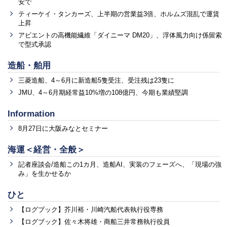
安で
ティーケイ・タンカーズ、上半期の営業益3倍、ホルムズ混乱で運賃
上昇
アビエントの高機能繊維「ダイニーマ DM20」、浮体風力向け係留索
で型式承認
造船・舶用
三菱造船、4～6月に新造船5隻受注、受注残は23隻に
JMU、4～6月期経常益10%増の108億円、今期も業績堅調
Information
8月27日に大阪みなとセミナー
海運＜経営・全般＞
記者座談会/造船この1カ月、造船AI、実装のフェーズへ、「現場の強
み」を生かせるか
ひと
【ログブック】芥川裕・川崎汽船代表執行役専務
【ログブック】佐々木将雄・商船三井常務執行役員