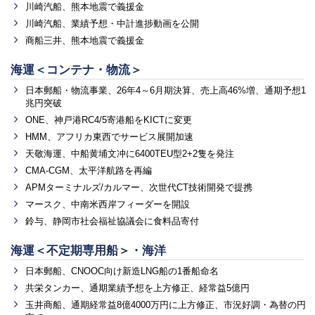
川崎汽船、熊本地震で義援金
川崎汽船、業績予想・中計進捗動画を公開
商船三井、熊本地震で義援金
海運＜コンテナ・物流＞
日本郵船・物流事業、26年4～6月期決算、売上高46%増、通期予想1
兆円突破
ONE、神戸港RC4/5寄港船をKICTに変更
HMM、アフリカ東西でサービス展開加速
天敬海運、中船黄埔文冲に6400TEU型2+2隻を発注
CMA-CGM、太平洋航路を再編
APMターミナルズ/カルマー、次世代CT技術開発で提携
マースク、中南米西岸フィーダーを開設
鈴与、静岡市社会福祉協議会に食料品寄付
海運＜不定期専用船＞・海洋
日本郵船、CNOOC向け新造LNG船の1番船命名
共栄タンカー、通期業績予想を上方修正、経常益5億円
玉井商船、通期経常益8億4000万円に上方修正、市況好調・為替の円