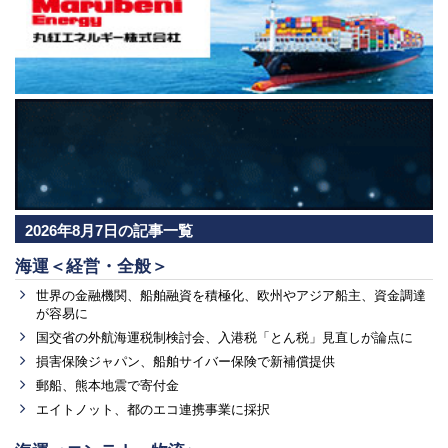
2026年8月7日の記事一覧
海運＜経営・全般＞
世界の金融機関、船舶融資を積極化、欧州やアジア船主、資金調達
が容易に
国交省の外航海運税制検討会、入港税「とん税」見直しが論点に
損害保険ジャパン、船舶サイバー保険で新補償提供
郵船、熊本地震で寄付金
エイトノット、都のエコ連携事業に採択