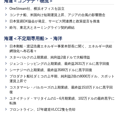
海運＜コンテナ・物流＞
OneStream社、横浜オフィスを設立
コンテナ船、米国向け短期運賃上昇、アジアの台風の影響懸念
日本貿易DX協会が発足、サービス間連携と政策提言を推進
鈴与、東北大とネーミングライツ契約締結
海運＜不定期専用船＞・海洋
日本郵船・渡辺浩庸エネルギー事業本部長に聞く、エネルギー供給
網強化へ布石着々
スターバルクの上期業績、純利益2億ドルで大幅増益
ジェンコ・シッピングの上期業績、最終益2631万ドルに黒字回復
シーナジーの上期業績、最終益3589万ドルに黒字回復
プロダクト船社ダミコの上半期、純利益2倍の8000万ドル、スポット
運賃上昇で
コスタマーレ・バルカーズの上期業績、最終益1510万ドルに黒字回
復
ユナイテッド・マリタイムの1～6月期業績、102万ドルの最終黒字に
転換
フロントライン、17年建造VLCC2隻を売却