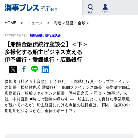
ログイン
検索
HOME
ニュース
海運＜経営・全般＞
2025年10月9日
船舶金融伝統行座談会
【船舶金融伝統行座談会】＜下＞
多様化する船主ビジネス支える
伊予銀行・愛媛銀行・広島銀行
参加者（社名五十音順） 伊予銀行 上席執行役員・シップファイナン
ス部長 松崎哲也氏 愛媛銀行 船舶ファイナンス部長 矢野健太郎氏
広島銀行 船舶ファイナンス部長 岡村正之氏 ＜司会＞ 海事プレス
社 中村直樹 ■時には警鐘を鳴らす ― 船主にとって良好な事業環境
が続いているが、船主経営における今後の注目点は。 岡村 従来の中
期用船ビジネスから、全体のポートフォ...