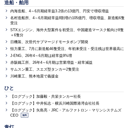
造船・舶用
内海造船、4～6月期経常益3.2倍の13億円、円安で増収増益
名村造船所、4～6月期経常益8割増の105億円、増収増益、新造船6隻
受注
STXエンジン、海外大型案件を初受注、中国建造マースク船向け8隻
＋6隻分
日機装、次世代サブマージドモータポンプ開発
恒力重工、7月に新造船46隻受注、年初来受注・受注残は世界最高に
J-ENG、26年4～6月期は経常益9%増
赤阪鐵工所、26年4～6月期は営業増益・経常減益
サムスン重工、スエズ型タンカー2隻受注
川崎重工、熊本地震で義援金
ひと
【ログブック】加藤毅・共栄タンカー社長
【ログブック】中井拓志・横浜川崎国際港湾会社社長
【ログブック】矢島亮・JRC・アルファトロン・マリンシステムズ
CEO
無料
青灯