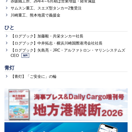
赤阪鐵工所、26年4～6月期は営業増益・経常減益
サムスン重工、スエズ型タンカー2隻受注
川崎重工、熊本地震で義援金
ひと
【ログブック】加藤毅・共栄タンカー社長
【ログブック】中井拓志・横浜川崎国際港湾会社社長
【ログブック】矢島亮・JRC・アルファトロン・マリンシステムズ
CEO
無料
青灯
【青灯】「ご安全に」の輪