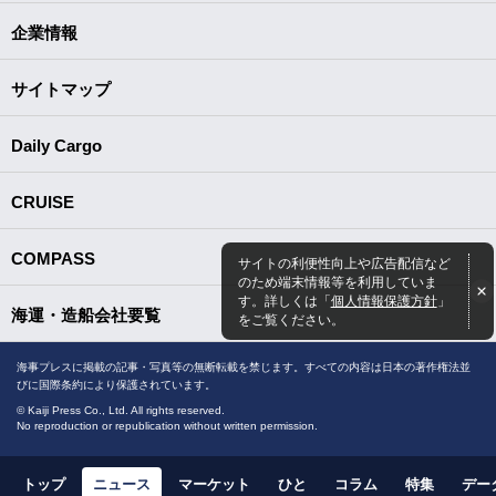
企業情報
サイトマップ
Daily Cargo
CRUISE
COMPASS
サイトの利便性向上や広告配信など
のため端末情報等を利用していま
す。詳しくは「
個人情報保護方針
」
海運・造船会社要覧
をご覧ください。
海事プレスに掲載の記事・写真等の無断転載を禁じます。すべての内容は日本の著作権法並
びに国際条約により保護されています。
© Kaiji Press Co., Ltd. All rights reserved.
No reproduction or republication without written permission.
トップ
ニュース
マーケット
ひと
コラム
特集
デー