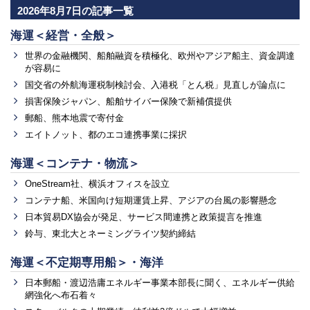
2026年8月7日の記事一覧
海運＜経営・全般＞
世界の金融機関、船舶融資を積極化、欧州やアジア船主、資金調達
が容易に
国交省の外航海運税制検討会、入港税「とん税」見直しが論点に
損害保険ジャパン、船舶サイバー保険で新補償提供
郵船、熊本地震で寄付金
エイトノット、都のエコ連携事業に採択
海運＜コンテナ・物流＞
OneStream社、横浜オフィスを設立
コンテナ船、米国向け短期運賃上昇、アジアの台風の影響懸念
日本貿易DX協会が発足、サービス間連携と政策提言を推進
鈴与、東北大とネーミングライツ契約締結
海運＜不定期専用船＞・海洋
日本郵船・渡辺浩庸エネルギー事業本部長に聞く、エネルギー供給
網強化へ布石着々