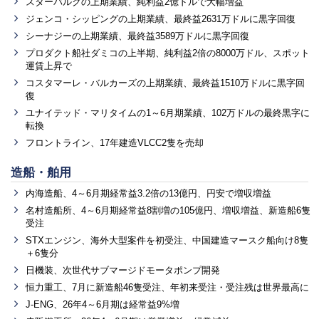
スターバルクの上期業績、純利益2億ドルで大幅増益
ジェンコ・シッピングの上期業績、最終益2631万ドルに黒字回復
シーナジーの上期業績、最終益3589万ドルに黒字回復
プロダクト船社ダミコの上半期、純利益2倍の8000万ドル、スポット
運賃上昇で
コスタマーレ・バルカーズの上期業績、最終益1510万ドルに黒字回
復
ユナイテッド・マリタイムの1～6月期業績、102万ドルの最終黒字に
転換
フロントライン、17年建造VLCC2隻を売却
造船・舶用
内海造船、4～6月期経常益3.2倍の13億円、円安で増収増益
名村造船所、4～6月期経常益8割増の105億円、増収増益、新造船6隻
受注
STXエンジン、海外大型案件を初受注、中国建造マースク船向け8隻
＋6隻分
日機装、次世代サブマージドモータポンプ開発
恒力重工、7月に新造船46隻受注、年初来受注・受注残は世界最高に
J-ENG、26年4～6月期は経常益9%増