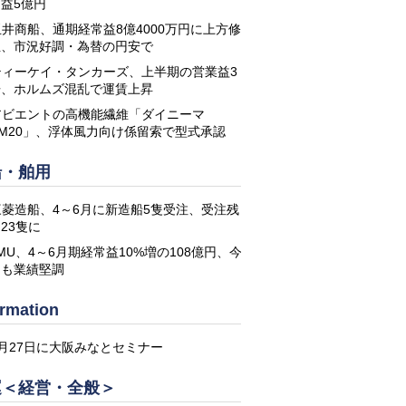
益5億円
玉井商船、通期経常益8億4000万円に上方修
正、市況好調・為替の円安で
ティーケイ・タンカーズ、上半期の営業益3
倍、ホルムズ混乱で運賃上昇
アビエントの高機能繊維「ダイニーマ
DM20」、浮体風力向け係留索で型式承認
船・舶用
三菱造船、4～6月に新造船5隻受注、受注残
23隻に
MU、4～6月期経常益10%増の108億円、今
期も業績堅調
ormation
8月27日に大阪みなとセミナー
運＜経営・全般＞