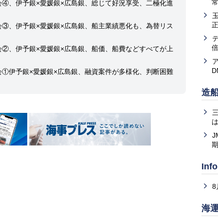
常
会④、伊予銀×愛媛銀×広島銀、総じて好況享受、二極化進
会③、伊予銀×愛媛銀×広島銀、船主業績悪化も、為替リス
会②、伊予銀×愛媛銀×広島銀、船価、船費などすべてが上
会①伊予銀×愛媛銀×広島銀、融資案件が多様化、判断困難
造
は
J
Inf
海