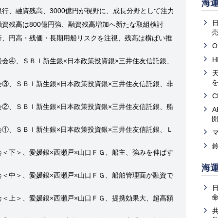
海
銀行、融資残高、3000億円が視野に、成長分野として注力
融資残高は800億円強、融資残高増加へ新たな取組検討
売
行、円高・残価・長期用船リスクを注視、残高は横ばい推
O
談会④、ＳＢＩ新生銀×日本政策投資銀×三井住友信託銀、
天
会③、ＳＢＩ新生銀×日本政策投資銀×三井住友信託銀、非
会②、ＳＢＩ新生銀×日本政策投資銀×三井住友信託銀、船
会①、ＳＢＩ新生銀×日本政策投資銀×三井住友信託銀、Ｌ
会＜下＞、愛媛銀×西瀬戸×山口ＦＧ、船主、強みを伸ばす
海
会＜中＞、愛媛銀×西瀬戸×山口ＦＧ、船舶管理面が融資で
会＜上＞、愛媛銀×西瀬戸×山口ＦＧ、提携効果大、超高額