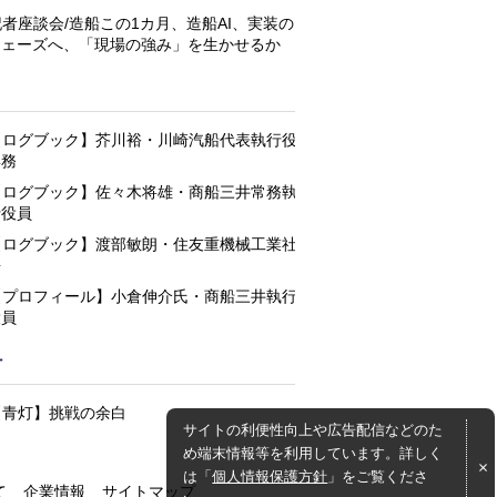
記者座談会/造船この1カ月、造船AI、実装の
フェーズへ、「現場の強み」を生かせるか
と
【ログブック】芥川裕・川崎汽船代表執行役
専務
【ログブック】佐々木将雄・商船三井常務執
行役員
【ログブック】渡部敏朗・住友重機械工業社
長
【プロフィール】小倉伸介氏・商船三井執行
役員
灯
【青灯】挑戦の余白
サイトの利便性向上や広告配信などのた
め端末情報等を利用しています。詳しく
は「
個人情報保護方針
」をご覧くださ
て
企業情報
サイトマップ