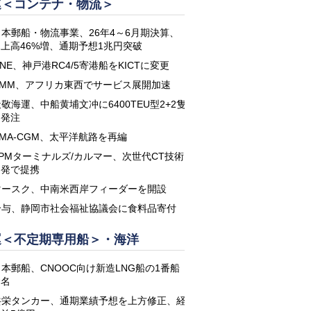
運＜コンテナ・物流＞
日本郵船・物流事業、26年4～6月期決算、
上高46%増、通期予想1兆円突破
NE、神戸港RC4/5寄港船をKICTに変更
HMM、アフリカ東西でサービス展開加速
敬海運、中船黄埔文冲に6400TEU型2+2隻
を発注
CMA-CGM、太平洋航路を再編
APMターミナルズ/カルマー、次世代CT技術
開発で提携
マースク、中南米西岸フィーダーを開設
鈴与、静岡市社会福祉協議会に食料品寄付
運＜不定期専用船＞・海洋
日本郵船、CNOOC向け新造LNG船の1番船
命名
共栄タンカー、通期業績予想を上方修正、経