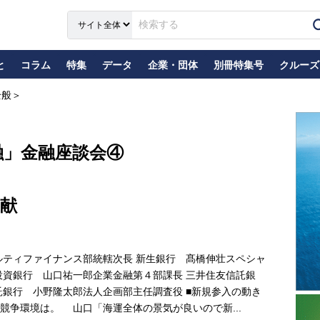
と
コラム
特集
データ
企業・団体
別冊特集号
クルーズ
全般＞
融」金融座談会④
献
ルティファイナンス部統轄次長 新生銀行 髙橋伸壮スペシャ
投資銀行 山口祐一郎企業金融第４部課長 三井住友信託銀
託銀行 小野隆太郎法人企画部主任調査役 ■新規参入の動き
争環境は。 山口「海運全体の景気が良いので新...