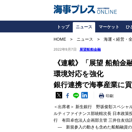
トップ
ニュース
マーケット
ひ
HOME
ニュース
海運＜経営・
2022年9月7日
展望船舶金融
《連載》「展望 船舶金
環境対応を強化
銀行連携で海事産業に貢
印刷
＜出席者＞ 新生銀行 野坂俊彰スペシャ
ルティファイナンス部統轄次長 日本政策
行 有田卓也法人企画部主管 三井住友信
― 新規参入の動きも含めた船舶融資の競