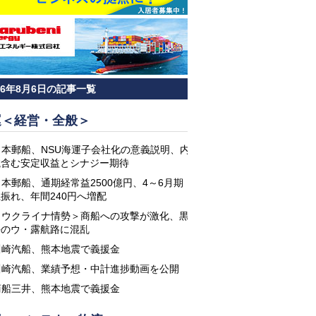
26年8月6日の記事一覧
運＜経営・全般＞
日本郵船、NSU海運子会社化の意義説明、内
航含む安定収益とシナジー期待
日本郵船、通期経常益2500億円、4～6月期
振れ、年間240円へ増配
＜ウクライナ情勢＞商船への攻撃が激化、黒
海のウ・露航路に混乱
川崎汽船、熊本地震で義援金
川崎汽船、業績予想・中計進捗動画を公開
商船三井、熊本地震で義援金