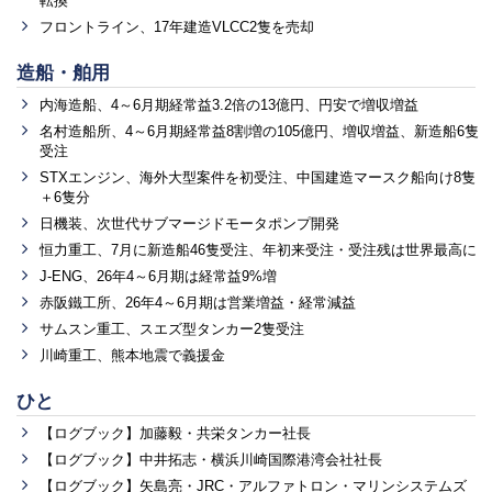
転換
フロントライン、17年建造VLCC2隻を売却
造船・舶用
内海造船、4～6月期経常益3.2倍の13億円、円安で増収増益
名村造船所、4～6月期経常益8割増の105億円、増収増益、新造船6隻
受注
STXエンジン、海外大型案件を初受注、中国建造マースク船向け8隻
＋6隻分
日機装、次世代サブマージドモータポンプ開発
恒力重工、7月に新造船46隻受注、年初来受注・受注残は世界最高に
J-ENG、26年4～6月期は経常益9%増
赤阪鐵工所、26年4～6月期は営業増益・経常減益
サムスン重工、スエズ型タンカー2隻受注
川崎重工、熊本地震で義援金
ひと
【ログブック】加藤毅・共栄タンカー社長
【ログブック】中井拓志・横浜川崎国際港湾会社社長
【ログブック】矢島亮・JRC・アルファトロン・マリンシステムズ