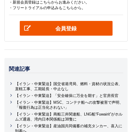
・新規会員登録はこちらからお進みください。
・フリートライアルの申込みもこちらから。
会員登録
関連記事
【イラン・中東緊迫】国交省港湾局、燃料・資材の状況公表、
直轄工事、工期延長・中止なし
【イラン・中東緊迫】「安全確保に万全を期す」と官房長官
【イラン・中東緊迫】MSC、コンテナ船への攻撃被害で声明、
「報復行為は正当化されない」
【イラン・中東緊迫】商船三井関連船、LNG船“Fuwairit”がホル
ムズ通過、湾内日本関係船は38隻に
【イラン・中東緊迫】産油国共同備蓄の補充タンカー、喜入に
到着へ