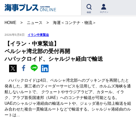
ログイン
検索
HOME
ニュース
海運＜コンテナ・物流＞
2026年5月8日
イラン中東緊迫
【イラン・中東緊迫】
ペルシャ湾北部の受付再開
ハパックロイド、シャルジャ経由で輸送
ハパックロイドは4日、ペルシャ湾北部へのブッキングを再開したと
発表した。第三者のフィーダーサービスを活用して、ホルムズ海峡を通
航しないルートで、 クウェートやサウジアラビア、カタール、イラ
ク、アラブ首長国連邦（UAE）へのコンテナ輸送が可能となる。
UAEのシャルジャ港経由の輸送ルートや、ジェッダ港から陸上輸送を組
み合わせた複合一貫輸送ルートなどで輸送する。シャルジャ港経由のル
ートは...