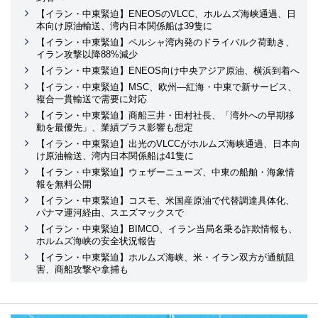
【イラン・中東緊迫】ENEOSのVLCC、ホルムズ海峡通過、日
本向け原油輸送、湾内日本関係船は39隻に
【イラン・中東緊迫】ペルシャ湾内発のドライバルク荷動き、
イラン攻撃以降88%減少
【イラン・中東緊迫】ENEOS向け中央アジア原油、横浜到着へ
【イラン・中東緊迫】MSC、欧州―紅海・中東で新サービス、
複合一貫輸送で需要に対応
【イラン・中東緊迫】商船三井・田村社長、「湾外への早期移
動を最優先」、業績プラス影響も想定
【イラン・中東緊迫】出光のVLCCがホルムズ海峡通過、日本向
け原油輸送、湾内日本関係船は41隻に
【イラン・中東緊迫】ウェザーニューズ、中東の船舶・海象情
報を無料公開
【イラン・中東緊迫】コスモ、米国産原油で代替調達具体化、
パナマ運河経由、スエズマックスで
【イラン・中東緊迫】BIMCO、イラン当局名乗る詐欺情報も、
ホルムズ海峡の安全状況報告
【イラン・中東緊迫】ホルムズ海峡、米・イラン双方が通航阻
害、商船攻撃や拿捕も