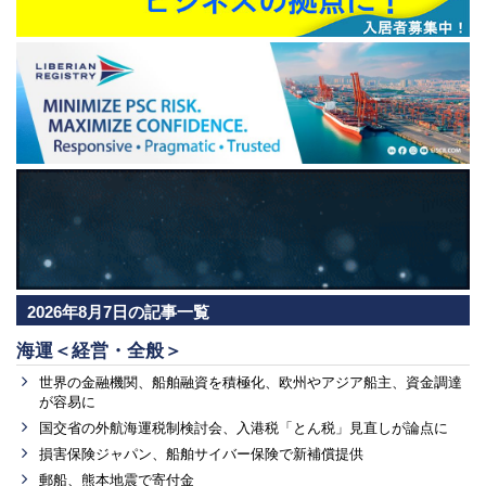
2026年8月7日の記事一覧
海運＜経営・全般＞
世界の金融機関、船舶融資を積極化、欧州やアジア船主、資金調達
が容易に
国交省の外航海運税制検討会、入港税「とん税」見直しが論点に
損害保険ジャパン、船舶サイバー保険で新補償提供
郵船、熊本地震で寄付金