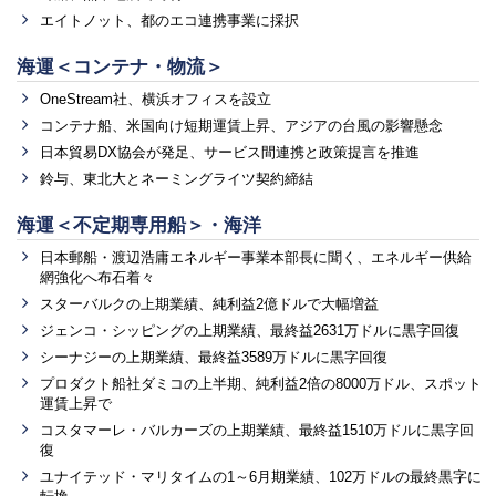
エイトノット、都のエコ連携事業に採択
海運＜コンテナ・物流＞
OneStream社、横浜オフィスを設立
コンテナ船、米国向け短期運賃上昇、アジアの台風の影響懸念
日本貿易DX協会が発足、サービス間連携と政策提言を推進
鈴与、東北大とネーミングライツ契約締結
海運＜不定期専用船＞・海洋
日本郵船・渡辺浩庸エネルギー事業本部長に聞く、エネルギー供給
網強化へ布石着々
スターバルクの上期業績、純利益2億ドルで大幅増益
ジェンコ・シッピングの上期業績、最終益2631万ドルに黒字回復
シーナジーの上期業績、最終益3589万ドルに黒字回復
プロダクト船社ダミコの上半期、純利益2倍の8000万ドル、スポット
運賃上昇で
コスタマーレ・バルカーズの上期業績、最終益1510万ドルに黒字回
復
ユナイテッド・マリタイムの1～6月期業績、102万ドルの最終黒字に