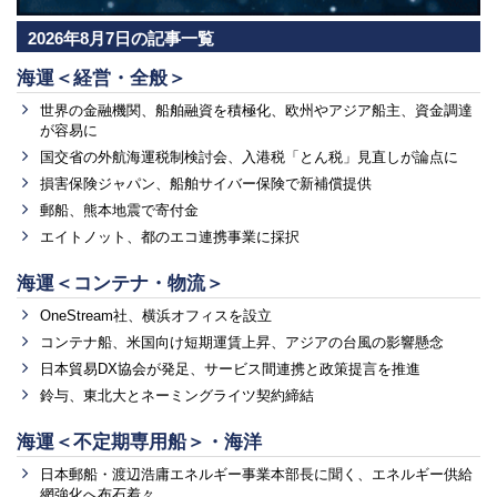
2026年8月7日の記事一覧
海運＜経営・全般＞
世界の金融機関、船舶融資を積極化、欧州やアジア船主、資金調達
が容易に
国交省の外航海運税制検討会、入港税「とん税」見直しが論点に
損害保険ジャパン、船舶サイバー保険で新補償提供
郵船、熊本地震で寄付金
エイトノット、都のエコ連携事業に採択
海運＜コンテナ・物流＞
OneStream社、横浜オフィスを設立
コンテナ船、米国向け短期運賃上昇、アジアの台風の影響懸念
日本貿易DX協会が発足、サービス間連携と政策提言を推進
鈴与、東北大とネーミングライツ契約締結
海運＜不定期専用船＞・海洋
日本郵船・渡辺浩庸エネルギー事業本部長に聞く、エネルギー供給
網強化へ布石着々