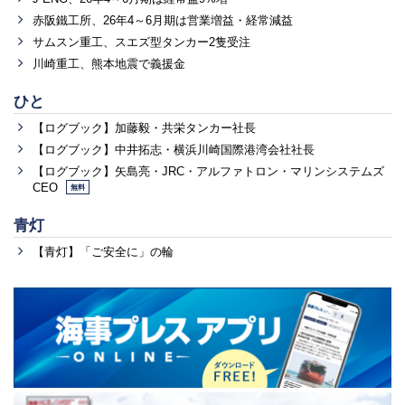
赤阪鐵工所、26年4～6月期は営業増益・経常減益
サムスン重工、スエズ型タンカー2隻受注
川崎重工、熊本地震で義援金
ひと
【ログブック】加藤毅・共栄タンカー社長
【ログブック】中井拓志・横浜川崎国際港湾会社社長
【ログブック】矢島亮・JRC・アルファトロン・マリンシステムズ
CEO
無料
青灯
【青灯】「ご安全に」の輪