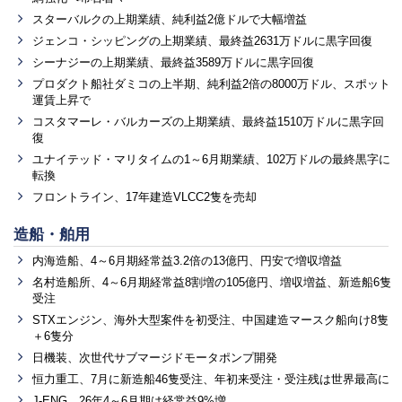
スターバルクの上期業績、純利益2億ドルで大幅増益
ジェンコ・シッピングの上期業績、最終益2631万ドルに黒字回復
シーナジーの上期業績、最終益3589万ドルに黒字回復
プロダクト船社ダミコの上半期、純利益2倍の8000万ドル、スポット
運賃上昇で
コスタマーレ・バルカーズの上期業績、最終益1510万ドルに黒字回
復
ユナイテッド・マリタイムの1～6月期業績、102万ドルの最終黒字に
転換
フロントライン、17年建造VLCC2隻を売却
造船・舶用
内海造船、4～6月期経常益3.2倍の13億円、円安で増収増益
名村造船所、4～6月期経常益8割増の105億円、増収増益、新造船6隻
受注
STXエンジン、海外大型案件を初受注、中国建造マースク船向け8隻
＋6隻分
日機装、次世代サブマージドモータポンプ開発
恒力重工、7月に新造船46隻受注、年初来受注・受注残は世界最高に
J-ENG、26年4～6月期は経常益9%増