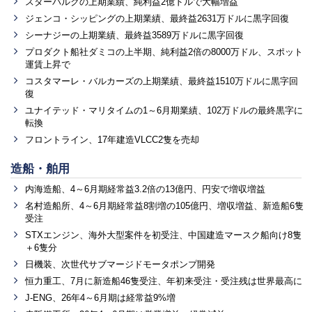
スターバルクの上期業績、純利益2億ドルで大幅増益
ジェンコ・シッピングの上期業績、最終益2631万ドルに黒字回復
シーナジーの上期業績、最終益3589万ドルに黒字回復
プロダクト船社ダミコの上半期、純利益2倍の8000万ドル、スポット
運賃上昇で
コスタマーレ・バルカーズの上期業績、最終益1510万ドルに黒字回
復
ユナイテッド・マリタイムの1～6月期業績、102万ドルの最終黒字に
転換
フロントライン、17年建造VLCC2隻を売却
造船・舶用
内海造船、4～6月期経常益3.2倍の13億円、円安で増収増益
名村造船所、4～6月期経常益8割増の105億円、増収増益、新造船6隻
受注
STXエンジン、海外大型案件を初受注、中国建造マースク船向け8隻
＋6隻分
日機装、次世代サブマージドモータポンプ開発
恒力重工、7月に新造船46隻受注、年初来受注・受注残は世界最高に
J-ENG、26年4～6月期は経常益9%増