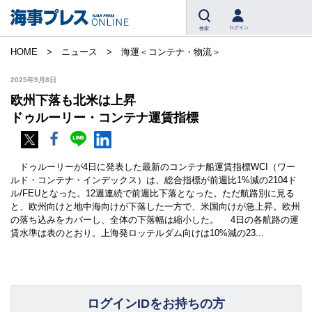
ログイン
検索
HOME
ニュース
海運＜コンテナ・物流＞
2025年9月8日
欧州下落も北米は上昇
ドゥルーリー・コンテナ運賃指標
ドゥルーリーが4日に発表した最新のコンテナ船運賃指標WCI（ワー
ルド・コンテナ・インデックス）は、総合指標が前週比1%減の2104ド
ル/FEUとなった。12週連続で前週比下落となった。ただ航路別に見る
と、欧州向けと地中海向けが下落した一方で、米国向けが急上昇。欧州
の落ち込みをカバーし、全体の下落幅は縮小した。 4日の各航路の運
賃水準は表のとおり。上海発ロッテルダム向けは10%減の23...
ログインIDをお持ちの方