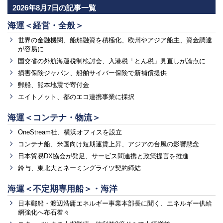
2026年8月7日の記事一覧
海運＜経営・全般＞
世界の金融機関、船舶融資を積極化、欧州やアジア船主、資金調達
が容易に
国交省の外航海運税制検討会、入港税「とん税」見直しが論点に
損害保険ジャパン、船舶サイバー保険で新補償提供
郵船、熊本地震で寄付金
エイトノット、都のエコ連携事業に採択
海運＜コンテナ・物流＞
OneStream社、横浜オフィスを設立
コンテナ船、米国向け短期運賃上昇、アジアの台風の影響懸念
日本貿易DX協会が発足、サービス間連携と政策提言を推進
鈴与、東北大とネーミングライツ契約締結
海運＜不定期専用船＞・海洋
日本郵船・渡辺浩庸エネルギー事業本部長に聞く、エネルギー供給
網強化へ布石着々