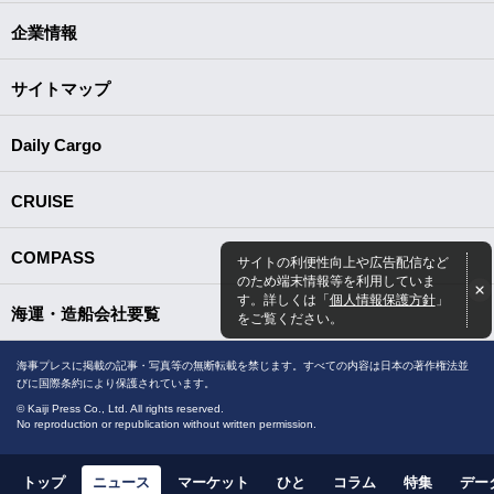
企業情報
サイトマップ
Daily Cargo
CRUISE
COMPASS
サイトの利便性向上や広告配信など
のため端末情報等を利用していま
す。詳しくは「
個人情報保護方針
」
海運・造船会社要覧
をご覧ください。
海事プレスに掲載の記事・写真等の無断転載を禁じます。すべての内容は日本の著作権法並
びに国際条約により保護されています。
© Kaiji Press Co., Ltd. All rights reserved.
No reproduction or republication without written permission.
トップ
ニュース
マーケット
ひと
コラム
特集
デー