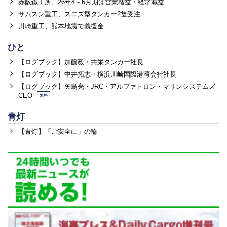
赤阪鐵工所、26年4～6月期は営業増益・経常減益
サムスン重工、スエズ型タンカー2隻受注
川崎重工、熊本地震で義援金
ひと
【ログブック】加藤毅・共栄タンカー社長
【ログブック】中井拓志・横浜川崎国際港湾会社社長
【ログブック】矢島亮・JRC・アルファトロン・マリンシステムズ
CEO
無料
青灯
【青灯】「ご安全に」の輪