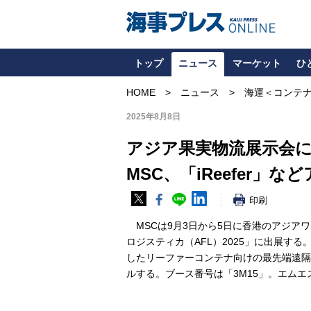
トップ
ニュース
マーケット
ひ
HOME
ニュース
海運＜コンテ
2025年8月8日
アジア果実物流展示会
MSC、「iReefer」な
印刷
MSCは9月3日から5日に香港のアジア
ロジスティカ（AFL）2025」に出展す
したリーファーコンテナ向けの最先端遠隔追
ルする。ブース番号は「3M15」。エムエ