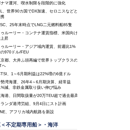
パナマ運河、喫水制限を段階的に強化
PIL、世界90カ国でDX加速、セロニスなどと
提携
SC、25年末時点でLNG二元燃料船85隻
ドゥルーリー・コンテナ運賃指標、米国向け
で上昇
ドゥルーリー・アジア域内運賃、前週比1%
の970ドル/FEU
東京都、大井ふ頭再編で世界トップクラスの
Tへ
CTSI、1～6月期利益は22%増の6億ドル
伊勢湾海運、26年4～6月期決算、経常益
11%減、非鉄金属取り扱い伸び悩み
上海港、日間取扱量が20万TEU超で過去最高
オランダ港湾労組、9月4日にスト計画
ONE、アフリカ域内航路を新設
運＜不定期専用船＞・海洋