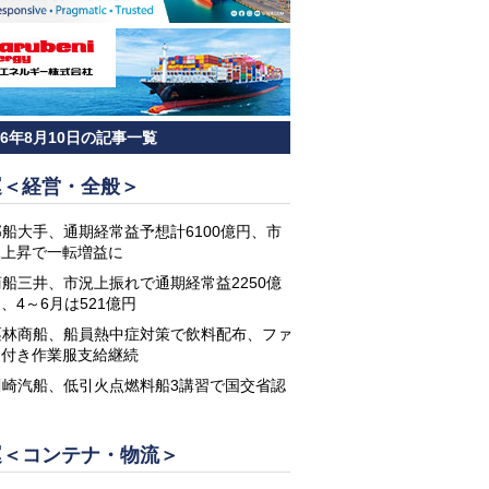
26年8月10日の記事一覧
運＜経営・全般＞
邦船大手、通期経常益予想計6100億円、市
況上昇で一転増益に
商船三井、市況上振れで通期経常益2250億
、4～6月は521億円
栗林商船、船員熱中症対策で飲料配布、ファ
ン付き作業服支給継続
川崎汽船、低引火点燃料船3講習で国交省認
定
運＜コンテナ・物流＞