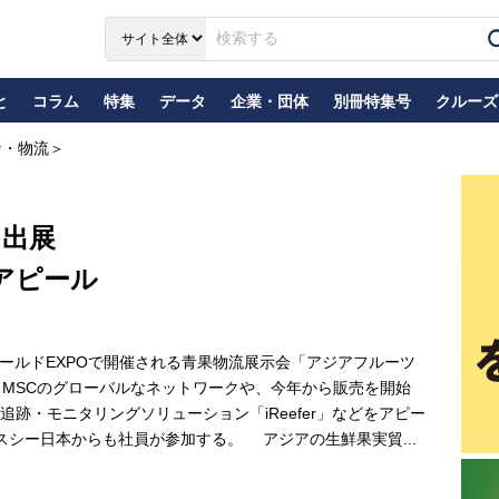
と
コラム
特集
データ
企業・団体
別冊特集号
クルーズ
ナ・物流＞
に出展
どアピール
ワールドEXPOで開催される青果物流展示会「アジアフルーツ
る。MSCのグローバルなネットワークや、今年から販売を開始
跡・モニタリングソリューション「iReefer」などをアピー
スシー日本からも社員が参加する。 アジアの生鮮果実貿...