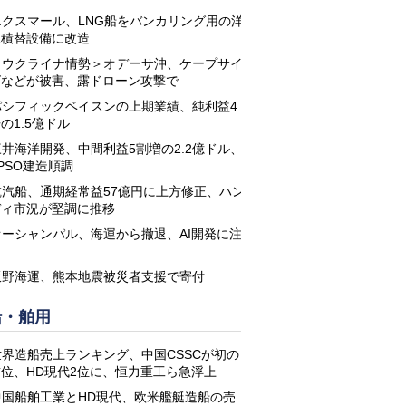
エクスマール、LNG船をバンカリング用の洋
上積替設備に改造
＜ウクライナ情勢＞オデーサ沖、ケープサイ
ズなどが被害、露ドローン攻撃で
パシフィックベイスンの上期業績、純利益4
の1.5億ドル
三井海洋開発、中間利益5割増の2.2億ドル、
PSO建造順調
乾汽船、通期経常益57億円に上方修正、ハン
ディ市況が堅調に推移
オーシャンパル、海運から撤退、AI開発に注
力
飯野海運、熊本地震被災者支援で寄付
船・舶用
世界造船売上ランキング、中国CSSCが初の
首位、HD現代2位に、恒力重工ら急浮上
中国船舶工業とHD現代、欧米艦艇造船の売