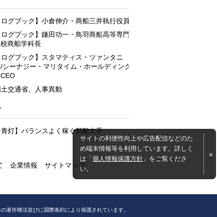
と
【ログブック】小倉伸介・商船三井執行役員
【ログブック】鎌田功一・鳥羽商船高等専門
学校商船学科長
【ログブック】スタマティス・ツァンタニ
ス/シーナジー・マリタイム・ホールディング
CEO
国土交通省、人事異動
灯
【青灯】バランスよく稼ぐ邦船大手
サイトの利便性向上や広告配信などのた
め端末情報等を利用しています。詳しく
は「
個人情報保護方針
」をご覧くださ
て
企業情報
サイトマップ
い。
本の著作権法並びに国際条約により保護されています。