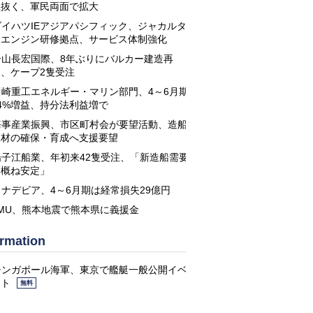
上抜く、軍民両面で拡大
ダイハツIEアジアパシフィック、ジャカルタ
にエンジン研修拠点、サービス体制強化
舟山長宏国際、8年ぶりにバルカー建造再
開、ケープ2隻受注
川崎重工エネルギー・マリン部門、4～6月期
4%増益、持分法利益増で
海事産業振興、市区町村会が要望活動、造船
人材の確保・育成へ支援要望
揚子江船業、年初来42隻受注、「新造船需要
は概ね安定」
カナデビア、4～6月期は経常損失29億円
JMU、熊本地震で熊本県に義援金
ormation
シンガポール海軍、東京で艦艇一般公開イベ
ント
無料