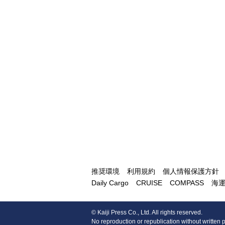
推奨環境
利用規約
個人情報保護方針
Daily Cargo
CRUISE
COMPASS
海
© Kaiji Press Co., Ltd. All rights reserved.
No reproduction or republication without written 