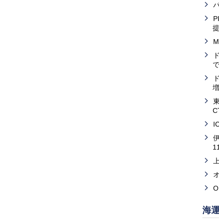
M
増
C
I
海