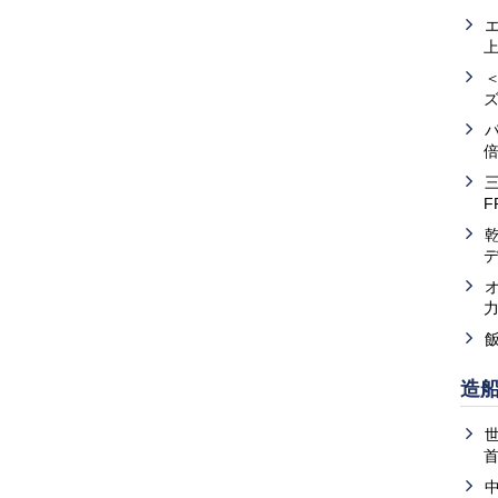
倍
F
造