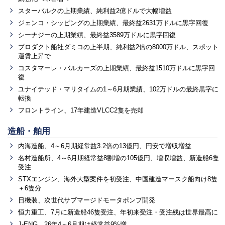
スターバルクの上期業績、純利益2億ドルで大幅増益
ジェンコ・シッピングの上期業績、最終益2631万ドルに黒字回復
シーナジーの上期業績、最終益3589万ドルに黒字回復
プロダクト船社ダミコの上半期、純利益2倍の8000万ドル、スポット
運賃上昇で
コスタマーレ・バルカーズの上期業績、最終益1510万ドルに黒字回
復
ユナイテッド・マリタイムの1～6月期業績、102万ドルの最終黒字に
転換
フロントライン、17年建造VLCC2隻を売却
造船・舶用
内海造船、4～6月期経常益3.2倍の13億円、円安で増収増益
名村造船所、4～6月期経常益8割増の105億円、増収増益、新造船6隻
受注
STXエンジン、海外大型案件を初受注、中国建造マースク船向け8隻
＋6隻分
日機装、次世代サブマージドモータポンプ開発
恒力重工、7月に新造船46隻受注、年初来受注・受注残は世界最高に
J-ENG、26年4～6月期は経常益9%増