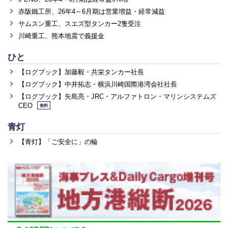
赤阪鐵工所、26年4～6月期は営業増益・経常減益
サムスン重工、スエズ型タンカー2隻受注
川崎重工、熊本地震で義援金
ひと
【ログブック】加藤毅・共栄タンカー社長
【ログブック】中井拓志・横浜川崎国際港湾会社社長
【ログブック】矢島亮・JRC・アルファトロン・マリンシステムズ
CEO
無料
青灯
【青灯】「ご安全に」の輪