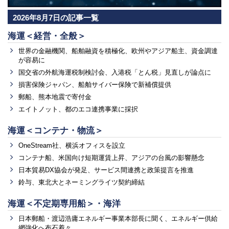
2026年8月7日の記事一覧
海運＜経営・全般＞
世界の金融機関、船舶融資を積極化、欧州やアジア船主、資金調達
が容易に
国交省の外航海運税制検討会、入港税「とん税」見直しが論点に
損害保険ジャパン、船舶サイバー保険で新補償提供
郵船、熊本地震で寄付金
エイトノット、都のエコ連携事業に採択
海運＜コンテナ・物流＞
OneStream社、横浜オフィスを設立
コンテナ船、米国向け短期運賃上昇、アジアの台風の影響懸念
日本貿易DX協会が発足、サービス間連携と政策提言を推進
鈴与、東北大とネーミングライツ契約締結
海運＜不定期専用船＞・海洋
日本郵船・渡辺浩庸エネルギー事業本部長に聞く、エネルギー供給
網強化へ布石着々