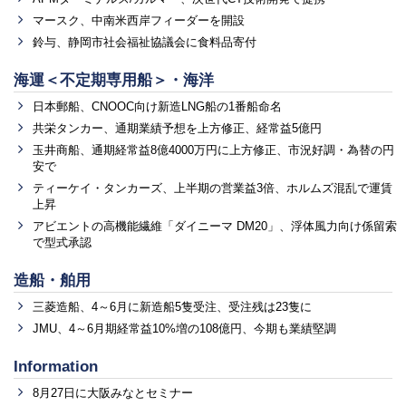
マースク、中南米西岸フィーダーを開設
鈴与、静岡市社会福祉協議会に食料品寄付
海運＜不定期専用船＞・海洋
日本郵船、CNOOC向け新造LNG船の1番船命名
共栄タンカー、通期業績予想を上方修正、経常益5億円
玉井商船、通期経常益8億4000万円に上方修正、市況好調・為替の円
安で
ティーケイ・タンカーズ、上半期の営業益3倍、ホルムズ混乱で運賃
上昇
アビエントの高機能繊維「ダイニーマ DM20」、浮体風力向け係留索
で型式承認
造船・舶用
三菱造船、4～6月に新造船5隻受注、受注残は23隻に
JMU、4～6月期経常益10%増の108億円、今期も業績堅調
Information
8月27日に大阪みなとセミナー