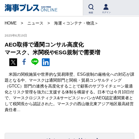
ログイン
検索
HOME
ニュース
海運＜コンテナ・物流＞
2025年6月19日
AEO取得で通関コンサル高度化
マースク、米関税やESG規制で需要増
米国の関税施策や世界的な貿易障壁、ESG規制の厳格化への対応が課
題となる中、マースクは通関部門と関税・貿易コンサルティング
（GTCC）部門の連携を高度化することで顧客のサプライチェーン最適
化とリスク管理を強力に支援する体制を構築する。日本では今月10日付
で、マースクロジスティクス&サービスジャパンがAEO認定通関業者と
して税関長から認証された。マースクの西山徹北東アジア地区最高経営
責任者...