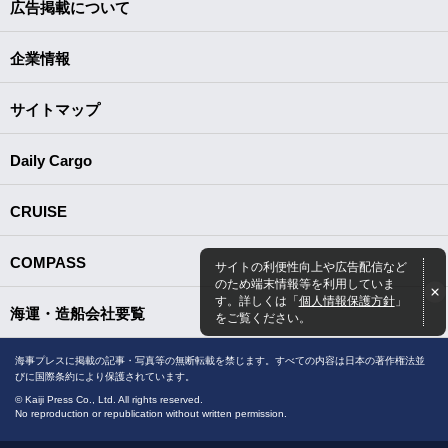
広告掲載について
企業情報
サイトマップ
Daily Cargo
CRUISE
COMPASS
サイトの利便性向上や広告配信など
のため端末情報等を利用していま
す。詳しくは「
個人情報保護方針
」
海運・造船会社要覧
をご覧ください。
海事プレスに掲載の記事・写真等の無断転載を禁じます。すべての内容は日本の著作権法並
びに国際条約により保護されています。
© Kaiji Press Co., Ltd. All rights reserved.
No reproduction or republication without written permission.