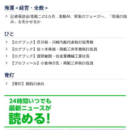
海運＜経営・全般＞
記者座談会/造船この1カ月、造船AI、実装のフェーズへ、「現場の強
み」を生かせるか
ひと
【ログブック】芥川裕・川崎汽船代表執行役専務
【ログブック】佐々木将雄・商船三井常務執行役員
【ログブック】渡部敏朗・住友重機械工業社長
【プロフィール】小倉伸介氏・商船三井執行役員
青灯
【青灯】挑戦の余白