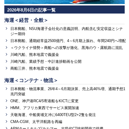
2026年8月6日の記事一覧
海運＜経営・全般＞
日本郵船、NSU海運子会社化の意義説明、内航含む安定収益とシナ
ジー期待
日本郵船、通期経常益2500億円、4～6月期上振れ、年間240円へ増配
＜ウクライナ情勢＞商船への攻撃が激化、黒海のウ・露航路に混乱
川崎汽船、熊本地震で義援金
川崎汽船、業績予想・中計進捗動画を公開
商船三井、熊本地震で義援金
海運＜コンテナ・物流＞
日本郵船・物流事業、26年4～6月期決算、売上高46%増、通期予想1
兆円突破
ONE、神戸港RC4/5寄港船をKICTに変更
HMM、アフリカ東西でサービス展開加速
天敬海運、中船黄埔文冲に6400TEU型2+2隻を発注
CMA-CGM、太平洋航路を再編
APMターミナルズ/カルマー、次世代CT技術開発で提携