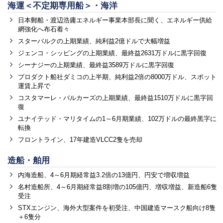
海運＜不定期専用船＞・海洋
日本郵船・渡辺浩庸エネルギー事業本部長に聞く、エネルギー供給
網強化へ布石着々
スターバルクの上期業績、純利益2億ドルで大幅増益
ジェンコ・シッピングの上期業績、最終益2631万ドルに黒字回復
シーナジーの上期業績、最終益3589万ドルに黒字回復
プロダクト船社ダミコの上半期、純利益2倍の8000万ドル、スポット
運賃上昇で
コスタマーレ・バルカーズの上期業績、最終益1510万ドルに黒字回
復
ユナイテッド・マリタイムの1～6月期業績、102万ドルの最終黒字に
転換
フロントライン、17年建造VLCC2隻を売却
造船・舶用
内海造船、4～6月期経常益3.2倍の13億円、円安で増収増益
名村造船所、4～6月期経常益8割増の105億円、増収増益、新造船6隻
受注
STXエンジン、海外大型案件を初受注、中国建造マースク船向け8隻
＋6隻分