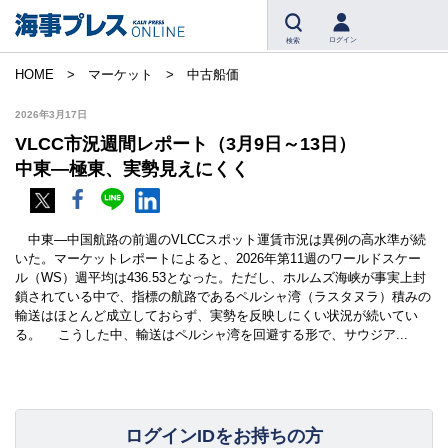
ログイン
検索
HOME
マーケット
中古船価
2026年3月17日
VLCC市況週間レポート（3月9日～13日）
中東―極東、実勢見えにくく
中東―中国航路の前週のVLCCスポット運賃市況は異例の高水準が続
いた。マーケットレポートによると、2026年第11週のワールドスケー
ル（WS）週平均は436.53となった。ただし、ホルムズ海峡が事実上封
鎖されている中で、指標の航路であるペルシャ湾（ラスタヌラ）積みの
輸送はほとんど成立しておらず、実勢を反映しにくい状況が続いてい
る。 こうした中、輸送はペルシャ湾を回避する形で、サウジア...
ログインIDをお持ちの方