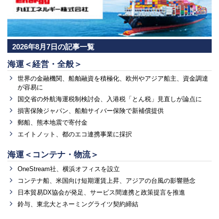
2026年8月7日の記事一覧
海運＜経営・全般＞
世界の金融機関、船舶融資を積極化、欧州やアジア船主、資金調達
が容易に
国交省の外航海運税制検討会、入港税「とん税」見直しが論点に
損害保険ジャパン、船舶サイバー保険で新補償提供
郵船、熊本地震で寄付金
エイトノット、都のエコ連携事業に採択
海運＜コンテナ・物流＞
OneStream社、横浜オフィスを設立
コンテナ船、米国向け短期運賃上昇、アジアの台風の影響懸念
日本貿易DX協会が発足、サービス間連携と政策提言を推進
鈴与、東北大とネーミングライツ契約締結