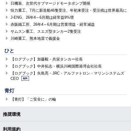
日機装、次世代サブマージドモータポンプ開発
恒力重工、7月に新造船46隻受注、年初来受注・受注残は世界最高に
J-ENG、26年4～6月期は経常益9%増
赤阪鐵工所、26年4～6月期は営業増益・経常減益
サムスン重工、スエズ型タンカー2隻受注
川崎重工、熊本地震で義援金
ひと
【ログブック】加藤毅・共栄タンカー社長
【ログブック】中井拓志・横浜川崎国際港湾会社社長
【ログブック】矢島亮・JRC・アルファトロン・マリンシステムズ
CEO
無料
青灯
【青灯】「ご安全に」の輪
推奨環境
利用規約