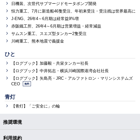
日機装、次世代サブマージドモータポンプ開発
恒力重工、7月に新造船46隻受注、年初来受注・受注残は世界最高に
J-ENG、26年4～6月期は経常益9%増
赤阪鐵工所、26年4～6月期は営業増益・経常減益
サムスン重工、スエズ型タンカー2隻受注
川崎重工、熊本地震で義援金
ひと
【ログブック】加藤毅・共栄タンカー社長
【ログブック】中井拓志・横浜川崎国際港湾会社社長
【ログブック】矢島亮・JRC・アルファトロン・マリンシステムズ
CEO
無料
青灯
【青灯】「ご安全に」の輪
推奨環境
利用規約