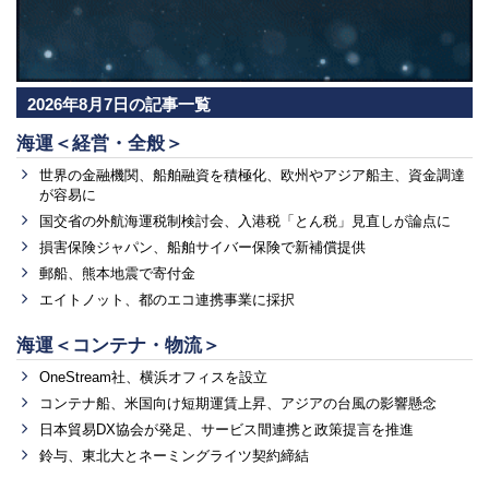
2026年8月7日の記事一覧
海運＜経営・全般＞
世界の金融機関、船舶融資を積極化、欧州やアジア船主、資金調達
が容易に
国交省の外航海運税制検討会、入港税「とん税」見直しが論点に
損害保険ジャパン、船舶サイバー保険で新補償提供
郵船、熊本地震で寄付金
エイトノット、都のエコ連携事業に採択
海運＜コンテナ・物流＞
OneStream社、横浜オフィスを設立
コンテナ船、米国向け短期運賃上昇、アジアの台風の影響懸念
日本貿易DX協会が発足、サービス間連携と政策提言を推進
鈴与、東北大とネーミングライツ契約締結