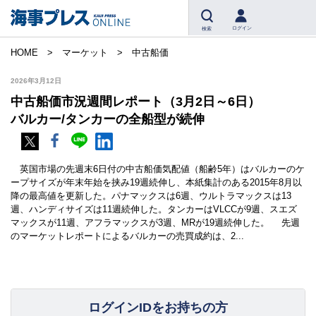
ログイン
検索
HOME
マーケット
中古船価
2026年3月12日
中古船価市況週間レポート（3月2日～6日）
バルカー/タンカーの全船型が続伸
英国市場の先週末6日付の中古船価気配値（船齢5年）はバルカーのケ
ープサイズが年末年始を挟み19週続伸し、本紙集計のある2015年8月以
降の最高値を更新した。パナマックスは6週、ウルトラマックスは13
週、ハンディサイズは11週続伸した。タンカーはVLCCが9週、スエズ
マックスが11週、アフラマックスが3週、MRが19週続伸した。 先週
のマーケットレポートによるバルカーの売買成約は、2...
ログインIDをお持ちの方