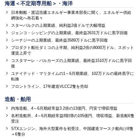
海運＜不定期専用船＞・海洋
日本郵船・渡辺浩庸エネルギー事業本部長に聞く、エネルギー供給
網強化へ布石着々
スターバルクの上期業績、純利益2億ドルで大幅増益
ジェンコ・シッピングの上期業績、最終益2631万ドルに黒字回復
シーナジーの上期業績、最終益3589万ドルに黒字回復
プロダクト船社ダミコの上半期、純利益2倍の8000万ドル、スポット
運賃上昇で
コスタマーレ・バルカーズの上期業績、最終益1510万ドルに黒字回
復
ユナイテッド・マリタイムの1～6月期業績、102万ドルの最終黒字に
転換
フロントライン、17年建造VLCC2隻を売却
造船・舶用
内海造船、4～6月期経常益3.2倍の13億円、円安で増収増益
名村造船所、4～6月期経常益8割増の105億円、増収増益、新造船6隻
受注
STXエンジン、海外大型案件を初受注、中国建造マースク船向け8隻
＋6隻分