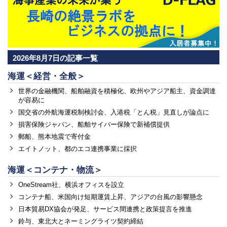
2026年8月7日の記事一覧
海運＜経営・全般＞
世界の金融機関、船舶融資を積極化、欧州やアジア船主、資金調達
が容易に
国交省の外航海運税制検討会、入港税「とん税」見直しが論点に
損害保険ジャパン、船舶サイバー保険で新補償提供
郵船、熊本地震で寄付金
エイトノット、都のエコ連携事業に採択
海運＜コンテナ・物流＞
OneStream社、横浜オフィスを設立
コンテナ船、米国向け短期運賃上昇、アジアの台風の影響懸念
日本貿易DX協会が発足、サービス間連携と政策提言を推進
鈴与、東北大とネーミングライツ契約締結