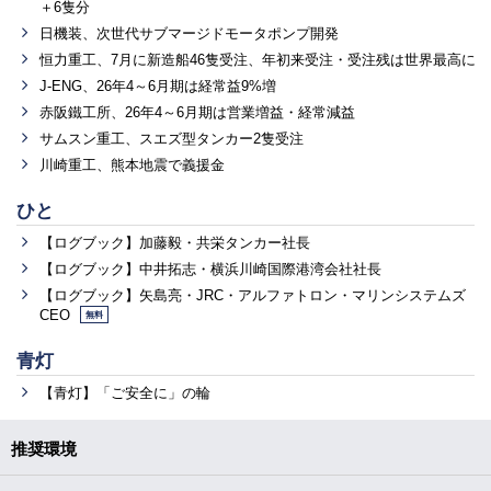
＋6隻分
日機装、次世代サブマージドモータポンプ開発
恒力重工、7月に新造船46隻受注、年初来受注・受注残は世界最高に
J-ENG、26年4～6月期は経常益9%増
赤阪鐵工所、26年4～6月期は営業増益・経常減益
サムスン重工、スエズ型タンカー2隻受注
川崎重工、熊本地震で義援金
ひと
【ログブック】加藤毅・共栄タンカー社長
【ログブック】中井拓志・横浜川崎国際港湾会社社長
【ログブック】矢島亮・JRC・アルファトロン・マリンシステムズ
CEO
無料
青灯
【青灯】「ご安全に」の輪
推奨環境