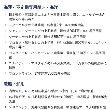
海運＜不定期専用船＞・海洋
日本郵船・渡辺浩庸エネルギー事業本部長に聞く、エネルギー供給
網強化へ布石着々
スターバルクの上期業績、純利益2億ドルで大幅増益
ジェンコ・シッピングの上期業績、最終益2631万ドルに黒字回復
シーナジーの上期業績、最終益3589万ドルに黒字回復
プロダクト船社ダミコの上半期、純利益2倍の8000万ドル、スポット
運賃上昇で
コスタマーレ・バルカーズの上期業績、最終益1510万ドルに黒字回
復
ユナイテッド・マリタイムの1～6月期業績、102万ドルの最終黒字に
転換
フロントライン、17年建造VLCC2隻を売却
造船・舶用
内海造船、4～6月期経常益3.2倍の13億円、円安で増収増益
名村造船所、4～6月期経常益8割増の105億円、増収増益、新造船6隻
受注
STXエンジン、海外大型案件を初受注、中国建造マースク船向け8隻