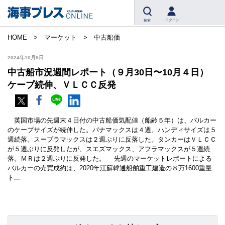
ログイン
検索
HOME
マーケット
中古船価
2024年10月8日
中古船市況週間レポート（９月30日〜10月４日）
ケープ続伸、ＶＬＣＣ反発
英国市場の先週末４日付の中古船価気配値（船齢５年）は、バルカー
のケープサイズが続伸した。パナマックスは４週、ハンディサイズは５
週続落。スープラマックスは２週ぶりに反落した。タンカーはＶＬＣＣ
が５週ぶりに反発したが、スエズマックス、アフラマックスが５週続
落。ＭＲは２週ぶりに反発した。 先週のマーケットレポートによる
バルカーの売買成約は、2020年江蘇韓通船舶重工建造の８万1600重量
ト...