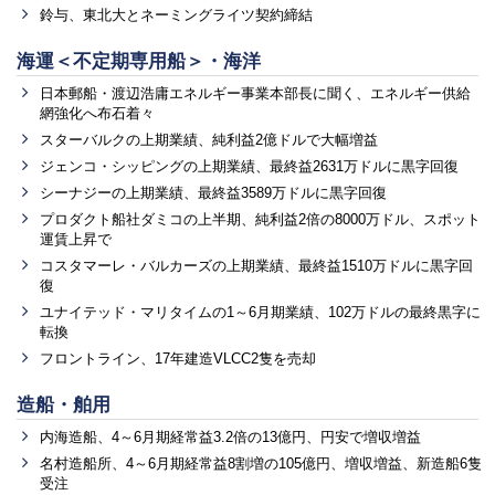
鈴与、東北大とネーミングライツ契約締結
海運＜不定期専用船＞・海洋
日本郵船・渡辺浩庸エネルギー事業本部長に聞く、エネルギー供給
網強化へ布石着々
スターバルクの上期業績、純利益2億ドルで大幅増益
ジェンコ・シッピングの上期業績、最終益2631万ドルに黒字回復
シーナジーの上期業績、最終益3589万ドルに黒字回復
プロダクト船社ダミコの上半期、純利益2倍の8000万ドル、スポット
運賃上昇で
コスタマーレ・バルカーズの上期業績、最終益1510万ドルに黒字回
復
ユナイテッド・マリタイムの1～6月期業績、102万ドルの最終黒字に
転換
フロントライン、17年建造VLCC2隻を売却
造船・舶用
内海造船、4～6月期経常益3.2倍の13億円、円安で増収増益
名村造船所、4～6月期経常益8割増の105億円、増収増益、新造船6隻
受注