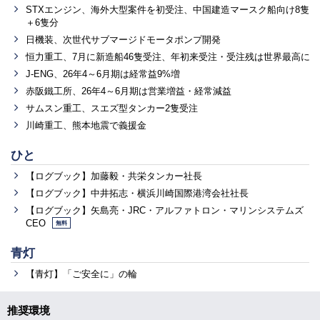
STXエンジン、海外大型案件を初受注、中国建造マースク船向け8隻
＋6隻分
日機装、次世代サブマージドモータポンプ開発
恒力重工、7月に新造船46隻受注、年初来受注・受注残は世界最高に
J-ENG、26年4～6月期は経常益9%増
赤阪鐵工所、26年4～6月期は営業増益・経常減益
サムスン重工、スエズ型タンカー2隻受注
川崎重工、熊本地震で義援金
ひと
【ログブック】加藤毅・共栄タンカー社長
【ログブック】中井拓志・横浜川崎国際港湾会社社長
【ログブック】矢島亮・JRC・アルファトロン・マリンシステムズ
CEO
無料
青灯
【青灯】「ご安全に」の輪
推奨環境