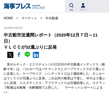
ログイン
検索
HOME
マーケット
中古船価
2020年12月16日
中古船市況週間レポート（2020年12月７日～11
日）
ＶＬＣＣが32週ぶりに反発
英ボルチック・エクスチェンジの11日付の中古船価インデックス（船
齢５年）は、バルカーではパナマックスとスープラマックスが２週ぶり
に反落した。ケープサイズ、ハンディサイズは２週続伸した。タンカー
はＶＬＣＣが32週ぶりに反発。これ以外の船型は下落し、ＭＲは３週ぶ
りに反落、スエズマックス、アフラマックスは32週続落した。スクラッ
プ船価は全船種・全解撤国で上昇した。 マーケットレポートによる
バ...