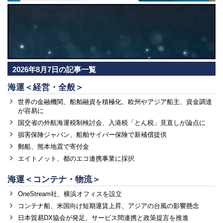
2026年8月7日の記事一覧
海運＜経営・全般＞
世界の金融機関、船舶融資を積極化、欧州やアジア船主、資金調達
が容易に
国交省の外航海運税制検討会、入港税「とん税」見直しが論点に
損害保険ジャパン、船舶サイバー保険で新補償提供
郵船、熊本地震で寄付金
エイトノット、都のエコ連携事業に採択
海運＜コンテナ・物流＞
OneStream社、横浜オフィスを設立
コンテナ船、米国向け短期運賃上昇、アジアの台風の影響懸念
日本貿易DX協会が発足、サービス間連携と政策提言を推進