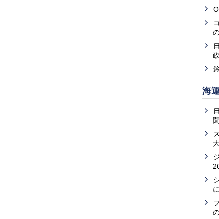
O
海
2
の