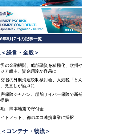
26年8月7日の記事一覧
運＜経営・全般＞
世界の金融機関、船舶融資を積極化、欧州や
アジア船主、資金調達が容易に
国交省の外航海運税制検討会、入港税「とん
税」見直しが論点に
損害保険ジャパン、船舶サイバー保険で新補
償提供
郵船、熊本地震で寄付金
エイトノット、都のエコ連携事業に採択
運＜コンテナ・物流＞