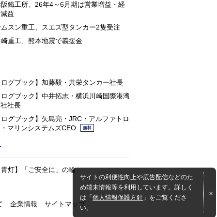
赤阪鐵工所、26年4～6月期は営業増益・経
常減益
サムスン重工、スエズ型タンカー2隻受注
川崎重工、熊本地震で義援金
と
【ログブック】加藤毅・共栄タンカー社長
【ログブック】中井拓志・横浜川崎国際港湾
会社社長
【ログブック】矢島亮・JRC・アルファトロ
ン・マリンシステムズCEO
無料
灯
【青灯】「ご安全に」の輪
サイトの利便性向上や広告配信などのた
め端末情報等を利用しています。詳しく
は「
個人情報保護方針
」をご覧くださ
て
企業情報
サイトマップ
い。