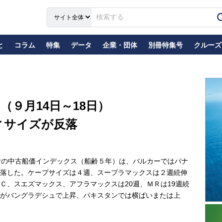
と
コラム
特集
データ
企業・団体
別冊特集号
クルーズ
９月14日～18日）
ィサイズが反落
付の中古船価インデックス（船齢５年）は、バルカーではパナ
落した。ケープサイズは４週、スープラマックスは２週続伸
Ｃ、スエズマックス、アフラマックスは20週、ＭＲは19週続
がバングラデシュで上昇、パキスタンでは横ばいまたは上