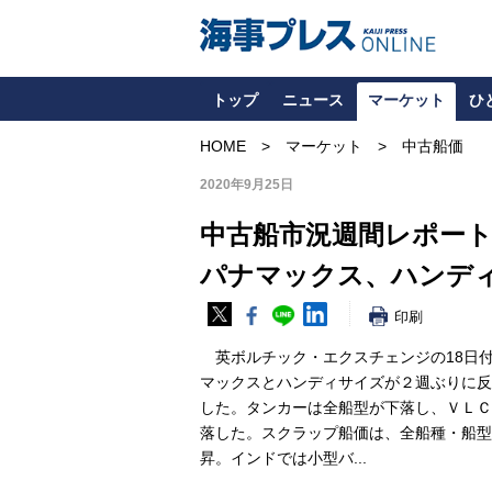
トップ
ニュース
マーケット
ひ
HOME
マーケット
中古船価
2020年9月25日
中古船市況週間レポート（
パナマックス、ハンデ
印刷
英ボルチック・エクスチェンジの18日
マックスとハンディサイズが２週ぶりに反
した。タンカーは全船型が下落し、ＶＬＣ
落した。スクラップ船価は、全船種・船型
昇。インドでは小型バ...