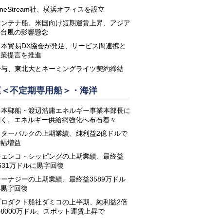
neStream社、横浜オフィスを設立
コンテナ船、米国向け短期運賃上昇、アジア
の台風の影響懸念
日本貿易DX協会が発足、サービス間連携と
政策提言を推進
鈴与、東北大とネーミングライツ契約締結
運＜不定期専用船＞・海洋
日本郵船・渡辺浩庸エネルギー事業本部長に
聞く、エネルギー供給網強化へ布石着々
スターバルクの上期業績、純利益2億ドルで
大幅増益
ジェンコ・シッピングの上期業績、最終益
631万ドルに黒字回復
シーナジーの上期業績、最終益3589万ドル
に黒字回復
プロダクト船社ダミコの上半期、純利益2倍
8000万ドル、スポット運賃上昇で