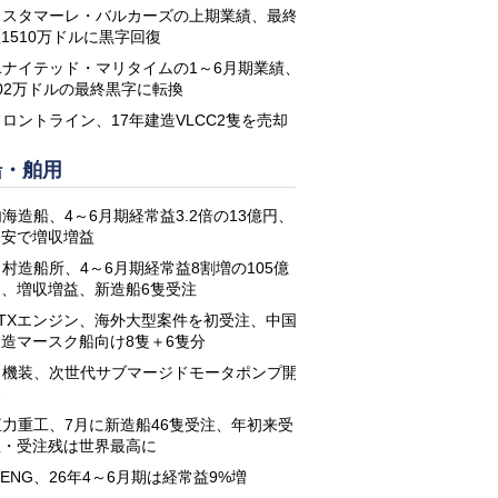
コスタマーレ・バルカーズの上期業績、最終
1510万ドルに黒字回復
ユナイテッド・マリタイムの1～6月期業績、
02万ドルの最終黒字に転換
フロントライン、17年建造VLCC2隻を売却
船・舶用
海造船、4～6月期経常益3.2倍の13億円、
円安で増収増益
名村造船所、4～6月期経常益8割増の105億
円、増収増益、新造船6隻受注
STXエンジン、海外大型案件を初受注、中国
建造マースク船向け8隻＋6隻分
日機装、次世代サブマージドモータポンプ開
発
恒力重工、7月に新造船46隻受注、年初来受
注・受注残は世界最高に
-ENG、26年4～6月期は経常益9%増