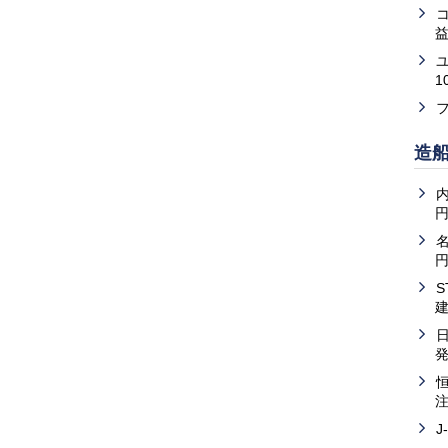
益
1
造
内
J