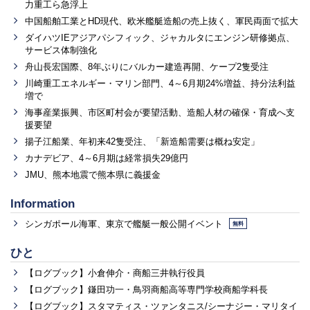
力重工ら急浮上
中国船舶工業とHD現代、欧米艦艇造船の売上抜く、軍民両面で拡大
ダイハツIEアジアパシフィック、ジャカルタにエンジン研修拠点、
サービス体制強化
舟山長宏国際、8年ぶりにバルカー建造再開、ケープ2隻受注
川崎重工エネルギー・マリン部門、4～6月期24%増益、持分法利益
増で
海事産業振興、市区町村会が要望活動、造船人材の確保・育成へ支
援要望
揚子江船業、年初来42隻受注、「新造船需要は概ね安定」
カナデビア、4～6月期は経常損失29億円
JMU、熊本地震で熊本県に義援金
Information
シンガポール海軍、東京で艦艇一般公開イベント
無料
ひと
【ログブック】小倉伸介・商船三井執行役員
【ログブック】鎌田功一・鳥羽商船高等専門学校商船学科長
【ログブック】スタマティス・ツァンタニス/シーナジー・マリタイ