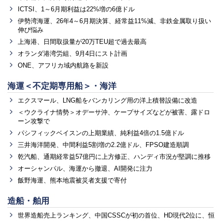
ICTSI、1～6月期利益は22%増の6億ドル
伊勢湾海運、26年4～6月期決算、経常益11%減、非鉄金属取り扱い
伸び悩み
上海港、日間取扱量が20万TEU超で過去最高
オランダ港湾労組、9月4日にスト計画
ONE、アフリカ域内航路を新設
海運＜不定期専用船＞・海洋
エクスマール、LNG船をバンカリング用の洋上積替設備に改造
＜ウクライナ情勢＞オデーサ沖、ケープサイズなどが被害、露ドロ
ーン攻撃で
パシフィックベイスンの上期業績、純利益4倍の1.5億ドル
三井海洋開発、中間利益5割増の2.2億ドル、FPSO建造順調
乾汽船、通期経常益57億円に上方修正、ハンディ市況が堅調に推移
オーシャンパル、海運から撤退、AI開発に注力
飯野海運、熊本地震被災者支援で寄付
造船・舶用
世界造船売上ランキング、中国CSSCが初の首位、HD現代2位に、恒