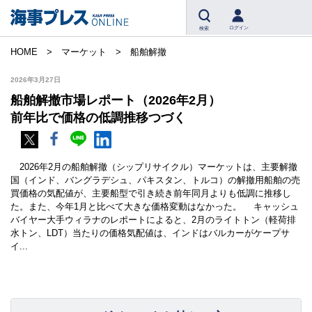
ログイン
検索
HOME
マーケット
船舶解撤
2026年3月27日
船舶解撤市場レポート（2026年2月）
前年比で価格の低調推移つづく
2026年2月の船舶解撤（シップリサイクル）マーケットは、主要解撤
国（インド、バングラデシュ、パキスタン、トルコ）の解撤用船舶の売
買価格の気配値が、主要船型で引き続き前年同月よりも低調に推移し
た。また、今年1月と比べて大きな価格変動はなかった。 キャッシュ
バイヤー大手ウィラナのレポートによると、2月のライトトン（軽荷排
水トン、LDT）当たりの価格気配値は、インドはバルカーがケープサ
イ...