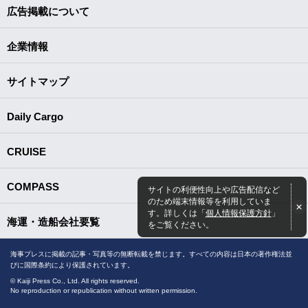
広告掲載について
企業情報
サイトマップ
Daily Cargo
CRUISE
COMPASS
サイトの利便性向上や広告配信など
のため端末情報等を利用していま
す。詳しくは「
個人情報保護方針
」
海運・造船会社要覧
をご覧ください。
海事プレスに掲載の記事・写真等の無断転載を禁じます。すべての内容は日本の著作権法並
びに国際条約により保護されています。
© Kaiji Press Co., Ltd. All rights reserved.
No reproduction or republication without written permission.