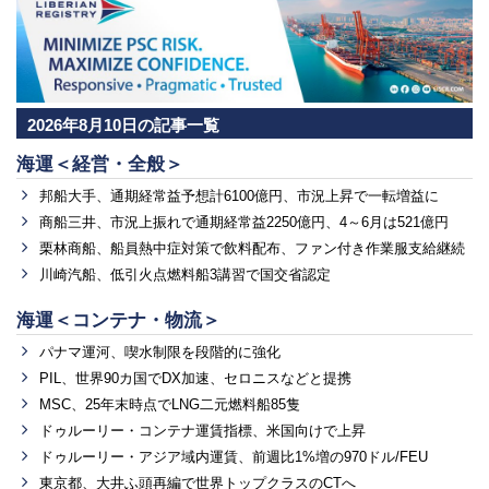
2026年8月10日の記事一覧
海運＜経営・全般＞
邦船大手、通期経常益予想計6100億円、市況上昇で一転増益に
商船三井、市況上振れで通期経常益2250億円、4～6月は521億円
栗林商船、船員熱中症対策で飲料配布、ファン付き作業服支給継続
川崎汽船、低引火点燃料船3講習で国交省認定
海運＜コンテナ・物流＞
パナマ運河、喫水制限を段階的に強化
PIL、世界90カ国でDX加速、セロニスなどと提携
MSC、25年末時点でLNG二元燃料船85隻
ドゥルーリー・コンテナ運賃指標、米国向けで上昇
ドゥルーリー・アジア域内運賃、前週比1%増の970ドル/FEU
東京都、大井ふ頭再編で世界トップクラスのCTへ