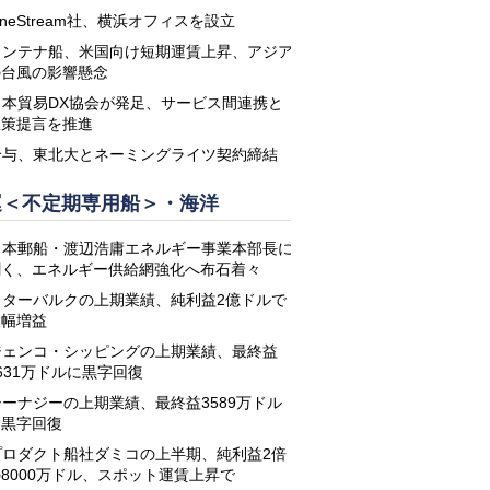
neStream社、横浜オフィスを設立
コンテナ船、米国向け短期運賃上昇、アジア
の台風の影響懸念
日本貿易DX協会が発足、サービス間連携と
政策提言を推進
鈴与、東北大とネーミングライツ契約締結
運＜不定期専用船＞・海洋
日本郵船・渡辺浩庸エネルギー事業本部長に
聞く、エネルギー供給網強化へ布石着々
スターバルクの上期業績、純利益2億ドルで
大幅増益
ジェンコ・シッピングの上期業績、最終益
631万ドルに黒字回復
シーナジーの上期業績、最終益3589万ドル
に黒字回復
プロダクト船社ダミコの上半期、純利益2倍
8000万ドル、スポット運賃上昇で