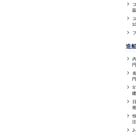
益
1
造
内
J