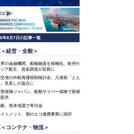
26年8月7日の記事一覧
運＜経営・全般＞
世界の金融機関、船舶融資を積極化、欧州や
アジア船主、資金調達が容易に
国交省の外航海運税制検討会、入港税「とん
税」見直しが論点に
損害保険ジャパン、船舶サイバー保険で新補
償提供
郵船、熊本地震で寄付金
エイトノット、都のエコ連携事業に採択
運＜コンテナ・物流＞