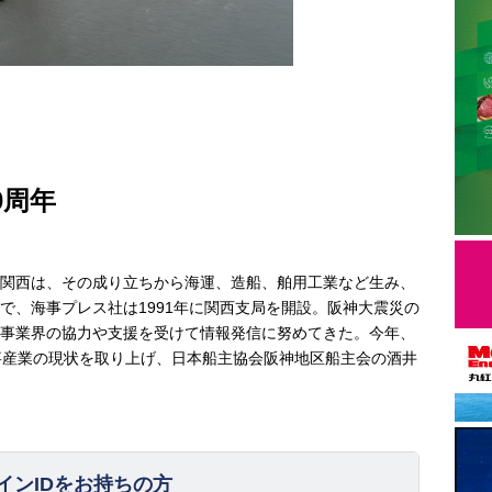
0周年
関西は、その成り立ちから海運、造船、舶用工業など生み、
で、海事プレス社は1991年に関西支局を開設。阪神大震災の
事業界の協力や支援を受けて情報発信に努めてきた。今年、
事産業の現状を取り上げ、日本船主協会阪神地区船主会の酒井
インIDをお持ちの方