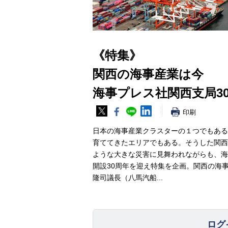
《特集》
関西の海事産業は今
海事プレス社関西支局3
印刷
日本の海事産業クラスターの１つでもある
育ててきたエリアでもある。そうした関西
ような大きな災害に見舞われながらも、海
開設30周年を迎え特集を企画。関西の海
隆司議長（八馬汽船...
ログ