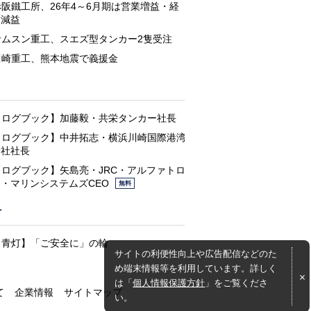
赤阪鐵工所、26年4～6月期は営業増益・経
常減益
サムスン重工、スエズ型タンカー2隻受注
川崎重工、熊本地震で義援金
と
【ログブック】加藤毅・共栄タンカー社長
【ログブック】中井拓志・横浜川崎国際港湾
会社社長
【ログブック】矢島亮・JRC・アルファトロ
ン・マリンシステムズCEO
無料
灯
【青灯】「ご安全に」の輪
サイトの利便性向上や広告配信などのた
め端末情報等を利用しています。詳しく
は「
個人情報保護方針
」をご覧くださ
て
企業情報
サイトマップ
い。