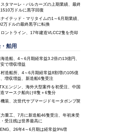
コスタマーレ・バルカーズの上期業績、最終
1510万ドルに黒字回復
ユナイテッド・マリタイムの1～6月期業績、
02万ドルの最終黒字に転換
フロントライン、17年建造VLCC2隻を売却
船・舶用
海造船、4～6月期経常益3.2倍の13億円、
円安で増収増益
名村造船所、4～6月期経常益8割増の105億
円、増収増益、新造船6隻受注
STXエンジン、海外大型案件を初受注、中国
建造マースク船向け8隻＋6隻分
日機装、次世代サブマージドモータポンプ開
発
恒力重工、7月に新造船46隻受注、年初来受
注・受注残は世界最高に
-ENG、26年4～6月期は経常益9%増