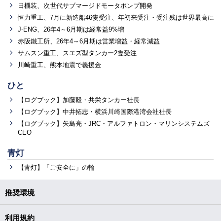
日機装、次世代サブマージドモータポンプ開発
恒力重工、7月に新造船46隻受注、年初来受注・受注残は世界最高に
J-ENG、26年4～6月期は経常益9%増
赤阪鐵工所、26年4～6月期は営業増益・経常減益
サムスン重工、スエズ型タンカー2隻受注
川崎重工、熊本地震で義援金
ひと
【ログブック】加藤毅・共栄タンカー社長
【ログブック】中井拓志・横浜川崎国際港湾会社社長
【ログブック】矢島亮・JRC・アルファトロン・マリンシステムズ
CEO
青灯
【青灯】「ご安全に」の輪
推奨環境
利用規約