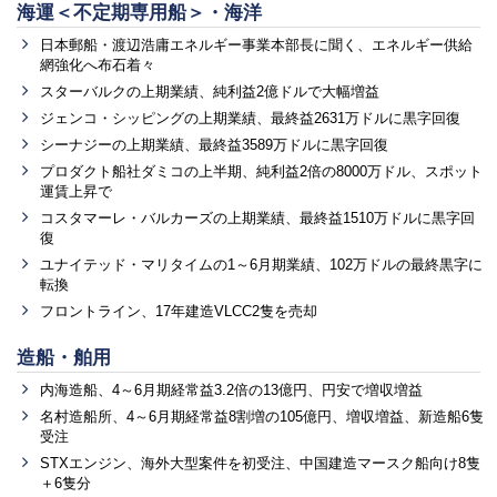
海運＜不定期専用船＞・海洋
日本郵船・渡辺浩庸エネルギー事業本部長に聞く、エネルギー供給
網強化へ布石着々
スターバルクの上期業績、純利益2億ドルで大幅増益
ジェンコ・シッピングの上期業績、最終益2631万ドルに黒字回復
シーナジーの上期業績、最終益3589万ドルに黒字回復
プロダクト船社ダミコの上半期、純利益2倍の8000万ドル、スポット
運賃上昇で
コスタマーレ・バルカーズの上期業績、最終益1510万ドルに黒字回
復
ユナイテッド・マリタイムの1～6月期業績、102万ドルの最終黒字に
転換
フロントライン、17年建造VLCC2隻を売却
造船・舶用
内海造船、4～6月期経常益3.2倍の13億円、円安で増収増益
名村造船所、4～6月期経常益8割増の105億円、増収増益、新造船6隻
受注
STXエンジン、海外大型案件を初受注、中国建造マースク船向け8隻
＋6隻分