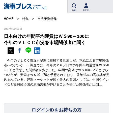
ログイン
検索
HOME
特集
市況予測特集
2007年1月16日
日本向けの年間平均運賃はＷＳ90～100に
今年のＶＬＣＣ市況を市場関係者に聞く
今年のＶＬＣＣ市況も堅調に推移する見通しだ。本紙による市場関係
者へのアンケート調査では、今年のＰＧ／日本の年間平均運賃をＷＳ90
～100と予想した関係者が多かった。年間の高値はＷＳ100～250とばら
ついたが、安値はＷＳ40～70と予想されており、前年並みの高水準が見
込まれている。好調マーケットが続く最大の要因としては、中国やイン
ドなど新興経済国の原油需要が伸びることを挙げた関係者が圧倒...
ログインIDをお持ちの方