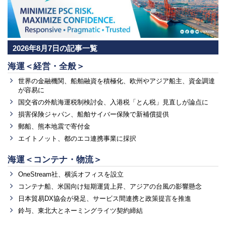
2026年8月7日の記事一覧
海運＜経営・全般＞
世界の金融機関、船舶融資を積極化、欧州やアジア船主、資金調達
が容易に
国交省の外航海運税制検討会、入港税「とん税」見直しが論点に
損害保険ジャパン、船舶サイバー保険で新補償提供
郵船、熊本地震で寄付金
エイトノット、都のエコ連携事業に採択
海運＜コンテナ・物流＞
OneStream社、横浜オフィスを設立
コンテナ船、米国向け短期運賃上昇、アジアの台風の影響懸念
日本貿易DX協会が発足、サービス間連携と政策提言を推進
鈴与、東北大とネーミングライツ契約締結