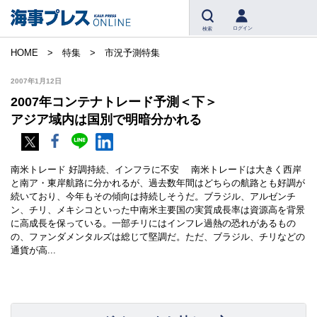
ログイン
検索
HOME
特集
市況予測特集
2007年1月12日
2007年コンテナトレード予測＜下＞
アジア域内は国別で明暗分かれる
南米トレード 好調持続、インフラに不安 南米トレードは大きく西岸
と南ア・東岸航路に分かれるが、過去数年間はどちらの航路とも好調が
続いており、今年もその傾向は持続しそうだ。ブラジル、アルゼンチ
ン、チリ、メキシコといった中南米主要国の実質成長率は資源高を背景
に高成長を保っている。一部チリにはインフレ過熱の恐れがあるもの
の、ファンダメンタルズは総じて堅調だ。ただ、ブラジル、チリなどの
通貨が高...