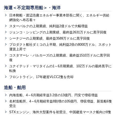
海運＜不定期専用船＞・海洋
日本郵船・渡辺浩庸エネルギー事業本部長に聞く、エネルギー供給
網強化へ布石着々
スターバルクの上期業績、純利益2億ドルで大幅増益
ジェンコ・シッピングの上期業績、最終益2631万ドルに黒字回復
シーナジーの上期業績、最終益3589万ドルに黒字回復
プロダクト船社ダミコの上半期、純利益2倍の8000万ドル、スポット
運賃上昇で
コスタマーレ・バルカーズの上期業績、最終益1510万ドルに黒字回
復
ユナイテッド・マリタイムの1～6月期業績、102万ドルの最終黒字に
転換
フロントライン、17年建造VLCC2隻を売却
造船・舶用
内海造船、4～6月期経常益3.2倍の13億円、円安で増収増益
名村造船所、4～6月期経常益8割増の105億円、増収増益、新造船6隻
受注
STXエンジン、海外大型案件を初受注、中国建造マースク船向け8隻