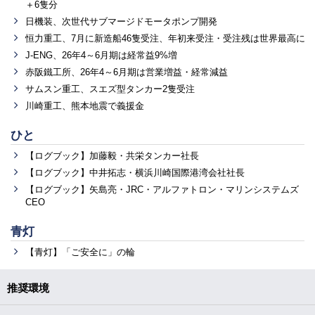
＋6隻分
日機装、次世代サブマージドモータポンプ開発
恒力重工、7月に新造船46隻受注、年初来受注・受注残は世界最高に
J-ENG、26年4～6月期は経常益9%増
赤阪鐵工所、26年4～6月期は営業増益・経常減益
サムスン重工、スエズ型タンカー2隻受注
川崎重工、熊本地震で義援金
ひと
【ログブック】加藤毅・共栄タンカー社長
【ログブック】中井拓志・横浜川崎国際港湾会社社長
【ログブック】矢島亮・JRC・アルファトロン・マリンシステムズ
CEO
青灯
【青灯】「ご安全に」の輪
推奨環境