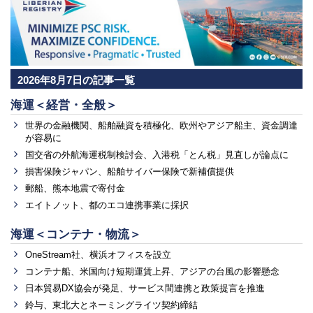
2026年8月7日の記事一覧
海運＜経営・全般＞
世界の金融機関、船舶融資を積極化、欧州やアジア船主、資金調達
が容易に
国交省の外航海運税制検討会、入港税「とん税」見直しが論点に
損害保険ジャパン、船舶サイバー保険で新補償提供
郵船、熊本地震で寄付金
エイトノット、都のエコ連携事業に採択
海運＜コンテナ・物流＞
OneStream社、横浜オフィスを設立
コンテナ船、米国向け短期運賃上昇、アジアの台風の影響懸念
日本貿易DX協会が発足、サービス間連携と政策提言を推進
鈴与、東北大とネーミングライツ契約締結