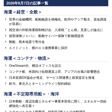
2026年8月7日の記事一覧
海運＜経営・全般＞
世界の金融機関、船舶融資を積極化、欧州やアジア船主、資金調達
が容易に
国交省の外航海運税制検討会、入港税「とん税」見直しが論点に
損害保険ジャパン、船舶サイバー保険で新補償提供
郵船、熊本地震で寄付金
エイトノット、都のエコ連携事業に採択
海運＜コンテナ・物流＞
OneStream社、横浜オフィスを設立
コンテナ船、米国向け短期運賃上昇、アジアの台風の影響懸念
日本貿易DX協会が発足、サービス間連携と政策提言を推進
鈴与、東北大とネーミングライツ契約締結
海運＜不定期専用船＞・海洋
日本郵船・渡辺浩庸エネルギー事業本部長に聞く、エネルギー供給
網強化へ布石着々
スターバルクの上期業績、純利益2億ドルで大幅増益