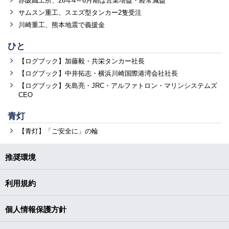
赤阪鐵工所、26年4～6月期は営業増益・経常減益
サムスン重工、スエズ型タンカー2隻受注
川崎重工、熊本地震で義援金
ひと
【ログブック】加藤毅・共栄タンカー社長
【ログブック】中井拓志・横浜川崎国際港湾会社社長
【ログブック】矢島亮・JRC・アルファトロン・マリンシステムズ
CEO
青灯
【青灯】「ご安全に」の輪
推奨環境
利用規約
個人情報保護方針