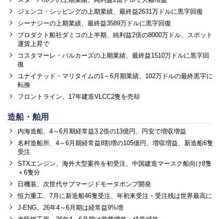
ジェンコ・シッピングの上期業績、最終益2631万ドルに黒字回復
シーナジーの上期業績、最終益3589万ドルに黒字回復
プロダクト船社ダミコの上半期、純利益2倍の8000万ドル、スポット
運賃上昇で
コスタマーレ・バルカーズの上期業績、最終益1510万ドルに黒字回
復
ユナイテッド・マリタイムの1～6月期業績、102万ドルの最終黒字に
転換
フロントライン、17年建造VLCC2隻を売却
造船・舶用
内海造船、4～6月期経常益3.2倍の13億円、円安で増収増益
名村造船所、4～6月期経常益8割増の105億円、増収増益、新造船6隻
受注
STXエンジン、海外大型案件を初受注、中国建造マースク船向け8隻
＋6隻分
日機装、次世代サブマージドモータポンプ開発
恒力重工、7月に新造船46隻受注、年初来受注・受注残は世界最高に
J-ENG、26年4～6月期は経常益9%増