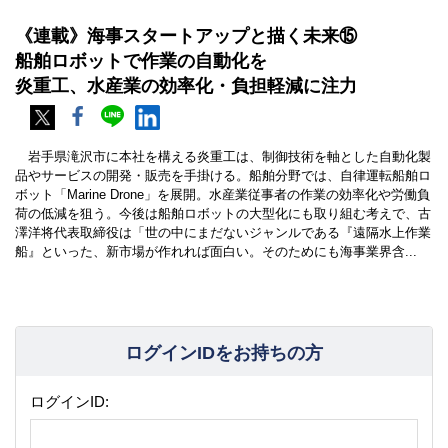
《連載》海事スタートアップと描く未来⑮
船舶ロボットで作業の自動化を
炎重工、水産業の効率化・負担軽減に注力
岩手県滝沢市に本社を構える炎重工は、制御技術を軸とした自動化製
品やサービスの開発・販売を手掛ける。船舶分野では、自律運転船舶ロ
ボット「Marine Drone」を展開。水産業従事者の作業の効率化や労働負
荷の低減を狙う。今後は船舶ロボットの大型化にも取り組む考えで、古
澤洋将代表取締役は「世の中にまだないジャンルである『遠隔水上作業
船』といった、新市場が作れれば面白い。そのためにも海事業界含...
ログインIDをお持ちの方
ログインID: