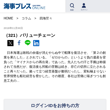
ログイン
検索
HOME
コラム
四海茫々
2018年11月30日
（321）バリューチェーン
日本海運は敗戦の余燼が消えやらぬ中で船隊を復活させ、「第２の創
業を果たした」とされている。「ゼロからの」というより負の遺産を背
負った「マイナスからの再出発」であった。先人たちの汗と手腕は称揚
されて当然だが、復活後も邦船の苦難は続き、存亡の切所に立たされる
こと再々だった。拠って立つ経営基盤が脆弱だったし、変転極まりない
世界情勢も船社経営を脅かした。その都度、各社は苦痛に喘ぎつつも創
意工夫の...
ログインIDをお持ちの方