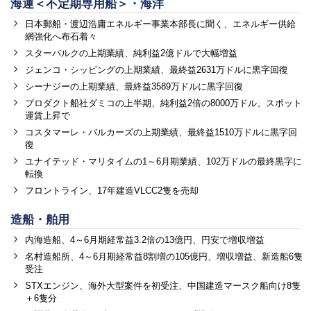
海運＜不定期専用船＞・海洋
日本郵船・渡辺浩庸エネルギー事業本部長に聞く、エネルギー供給
網強化へ布石着々
スターバルクの上期業績、純利益2億ドルで大幅増益
ジェンコ・シッピングの上期業績、最終益2631万ドルに黒字回復
シーナジーの上期業績、最終益3589万ドルに黒字回復
プロダクト船社ダミコの上半期、純利益2倍の8000万ドル、スポット
運賃上昇で
コスタマーレ・バルカーズの上期業績、最終益1510万ドルに黒字回
復
ユナイテッド・マリタイムの1～6月期業績、102万ドルの最終黒字に
転換
フロントライン、17年建造VLCC2隻を売却
造船・舶用
内海造船、4～6月期経常益3.2倍の13億円、円安で増収増益
名村造船所、4～6月期経常益8割増の105億円、増収増益、新造船6隻
受注
STXエンジン、海外大型案件を初受注、中国建造マースク船向け8隻
＋6隻分