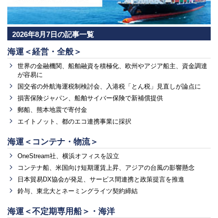
2026年8月7日の記事一覧
海運＜経営・全般＞
世界の金融機関、船舶融資を積極化、欧州やアジア船主、資金調達
が容易に
国交省の外航海運税制検討会、入港税「とん税」見直しが論点に
損害保険ジャパン、船舶サイバー保険で新補償提供
郵船、熊本地震で寄付金
エイトノット、都のエコ連携事業に採択
海運＜コンテナ・物流＞
OneStream社、横浜オフィスを設立
コンテナ船、米国向け短期運賃上昇、アジアの台風の影響懸念
日本貿易DX協会が発足、サービス間連携と政策提言を推進
鈴与、東北大とネーミングライツ契約締結
海運＜不定期専用船＞・海洋