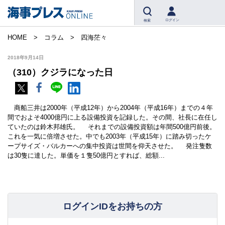
ログイン
検索
HOME
コラム
四海茫々
2018年9月14日
（310）クジラになった日
商船三井は2000年（平成12年）から2004年（平成16年）までの４年
間でおよそ4000億円に上る設備投資を記録した。その間、社長に在任し
ていたのは鈴木邦雄氏。 それまでの設備投資額は年間500億円前後。
これを一気に倍増させた。中でも2003年（平成15年）に踏み切ったケ
ープサイズ・バルカーへの集中投資は世間を仰天させた。 発注隻数
は30隻に達した。単価を１隻50億円とすれば、総額...
ログインIDをお持ちの方