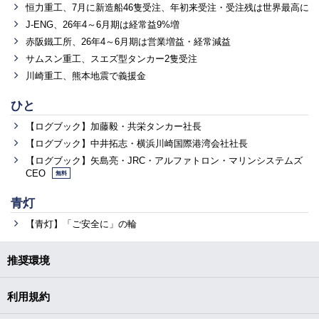
恒力重工、7月に新造船46隻受注、年初来受注・受注残は世界最高に
J-ENG、26年4～6月期は経常益9%増
赤阪鐵工所、26年4～6月期は営業増益・経常減益
サムスン重工、スエズ型タンカー2隻受注
川崎重工、熊本地震で義援金
ひと
【ログブック】加藤毅・共栄タンカー社長
【ログブック】中井拓志・横浜川崎国際港湾会社社長
【ログブック】矢島亮・JRC・アルファトロン・マリンシステムズ
CEO
無料
青灯
【青灯】「ご安全に」の輪
推奨環境
利用規約