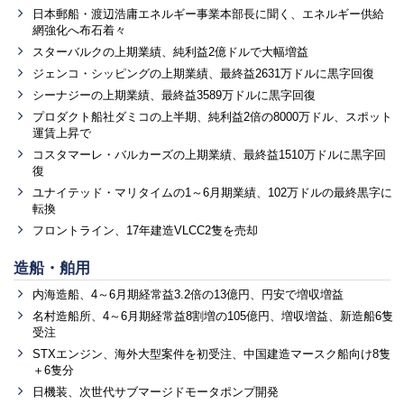
日本郵船・渡辺浩庸エネルギー事業本部長に聞く、エネルギー供給
網強化へ布石着々
スターバルクの上期業績、純利益2億ドルで大幅増益
ジェンコ・シッピングの上期業績、最終益2631万ドルに黒字回復
シーナジーの上期業績、最終益3589万ドルに黒字回復
プロダクト船社ダミコの上半期、純利益2倍の8000万ドル、スポット
運賃上昇で
コスタマーレ・バルカーズの上期業績、最終益1510万ドルに黒字回
復
ユナイテッド・マリタイムの1～6月期業績、102万ドルの最終黒字に
転換
フロントライン、17年建造VLCC2隻を売却
造船・舶用
内海造船、4～6月期経常益3.2倍の13億円、円安で増収増益
名村造船所、4～6月期経常益8割増の105億円、増収増益、新造船6隻
受注
STXエンジン、海外大型案件を初受注、中国建造マースク船向け8隻
＋6隻分
日機装、次世代サブマージドモータポンプ開発